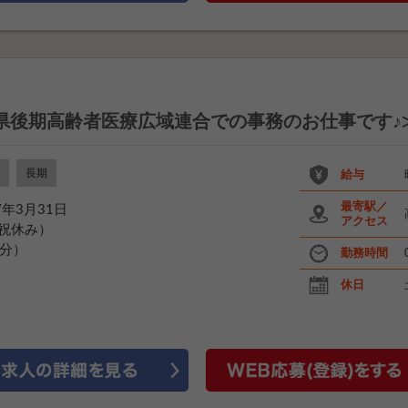
県後期高齢者医療広域連合での事務のお仕事です♪
長期
給与
最寄駅／
7年3月31日
アクセス
日祝休み）
0分）
勤務時間
休日