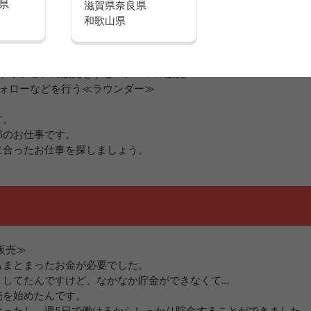
県
滋賀県
奈良県
和歌山県
新携帯の案内や申込受付を行う≪携帯販売≫
などを分かりやすくご案内する≪インターネットの加入促進≫
を実際に体感してもらいながら販売する≪デジカメ・ビデオカメラ
ファッションの販売をする≪アパレル販売≫
フォローなどを行う≪ラウンダー≫
す。
部のお仕事です。
に合ったお仕事を探しましょう。
販売≫
もまとまったお金が必要でした。
トしてたんですけど、なかなか貯金ができなくて…
売を始めたんです。