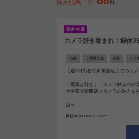
66
検索結果一覧
件
カメラ好き集まれ！週休3
急募
交通費支給
長期
ミド
【週4日勤務◎家電量販店でのカメ
「写真が好き」「カメラ触るのが
大手家電量販店でカメラの魅力を
扱う ...
掲載No.4114021326075