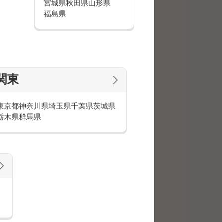
宮城県
秋田県
山形県
あえて定職には付かず夢を追ってい
福島県
方など、たくさんの方が働いていま
い！
関東
のが週5日のお仕事です。
東京都
神奈川県
埼玉県
千葉県
茨城県
栃木県
群馬県