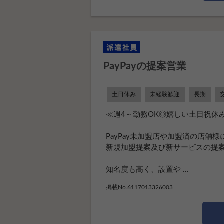
PayPayの提案営業
土日休み
未経験歓迎
長期
≪週4～勤務OK◎嬉しい土日祝休み
PayPay未加盟店や加盟済の店舗
新規加盟提案及び新サービスの提
知名度も高く、設置や ...
掲載No.6117013326003