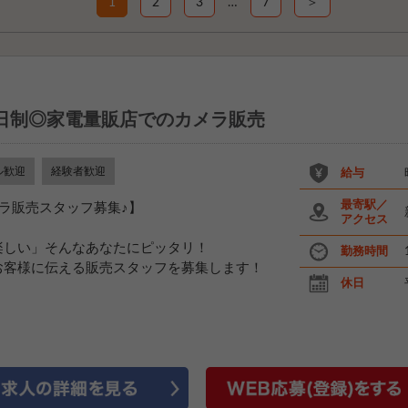
1
2
3
…
7
＞
日制◎家電量販店でのカメラ販売
ル歓迎
経験者歓迎
給与
最寄駅／
ラ販売スタッフ募集♪】
アクセス
楽しい」そんなあなたにピッタリ！
勤務時間
お客様に伝える販売スタッフを募集します！
休日