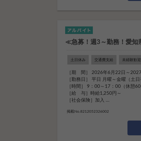
≪急募！週3～勤務！愛知
土日休み
交通費支給
未経験歓迎
［期 間］ 2026年6月22日～202
［勤務日］ 平日 月曜～金曜（土
［時間］ 9：00～17：00（休憩6
［給 与］時給1,250円～
［社会保険］加入 ...
掲載No.8212052326002