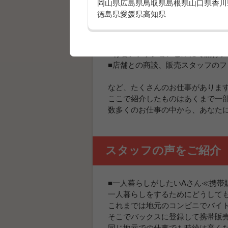
岡山県
広島県
鳥取県
島根県
山口県
香川
徳島県
愛媛県
高知県
■家電量販店や携帯ショップで最
■通信速度の速さ、料金の安さ、
■画像の美しさ、便利な機能など
■有名ファッションビルにて流行
■店舗との商談、販売スタッフの
など、たくさんのお仕事がありま
ここで紹介したものはあくまで一
数多くのお仕事の中から、あなた
スタッフの声をご紹介
■一人暮らしがしたいAさん≪携帯
一人暮らしをするためにどうして
これまでは地元のコンビニでバイ
そこでバックスに登録して携帯販