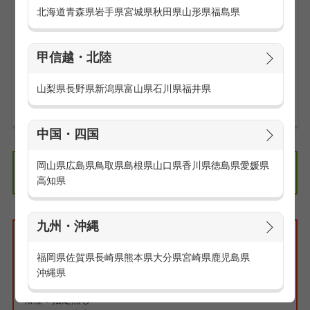
出勤時間ギリギリで電車を降りて走って汗ダクダクになるこ
北海道
青森県
岩手県
宮城県
秋田県
山形県
福島県
ともありません。
駅チカ勤務地はメリットがイッパイです。
甲信越・北陸
お仕事の求人一覧を見る
山梨県
長野県
新潟県
富山県
石川県
福井県
中国・四国
岡山県
広島県
鳥取県
島根県
山口県
香川県
徳島県
愛媛県
エリアの求人情報
関東
高知県
九州・沖縄
検索条件
特集:通勤は楽な方がイイ！駅から徒歩5分以内のお仕事
福岡県
佐賀県
長崎県
熊本県
大分県
宮崎県
鹿児島県
エリア：指定無し
沖縄県
路線・駅：指定無し
職種：指定無し