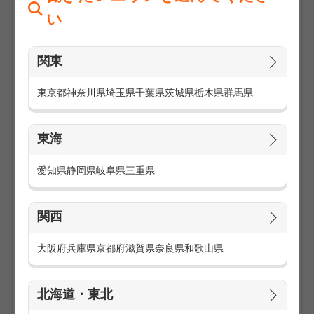
い
関東
東京都
神奈川県
埼玉県
千葉県
茨城県
栃木県
群馬県
東海
毎日のことなので、通勤にできるだけ時間をかけたくないの
は当たり前です。
愛知県
静岡県
岐阜県
三重県
また駅から長時間歩いたり、電車を降りてからバスを使って
の通勤は大変です。
関西
駅チカの勤務地なら、寒い日、暑い日、雨の日、雪の日、ど
んな日だって通勤は楽になります。
大阪府
兵庫県
京都府
滋賀県
奈良県
和歌山県
仕事が終わった後の疲れた体で、駅まで長時間歩くこともあ
りません。
北海道・東北
雨で服や靴がビショビショになることもありません。