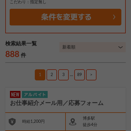
こだわり：指定無し
検索結果一覧
888
件
1
2
3
…
89
>
お仕事紹介メール用／応募フォーム
博多駅
時給1,200円
徒歩4分