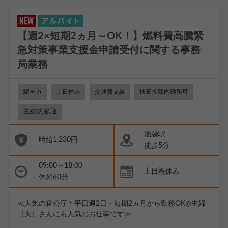
【週2×短期2ヵ月～OK！】燃料費高騰緊
急対策事業支援金申請受付に関する事務
局業務
駅チカ
土日休み
交通費支給
扶養控除内勤務可
主婦(夫)歓迎
池袋駅
時給1,230円
徒歩5分
09:00～18:00
土日祝休み
休憩60分
≪人気の官公庁＊平日週2日・短期2ヵ月から勤務OK◎主婦
（夫）さんにも人気のお仕事です≫