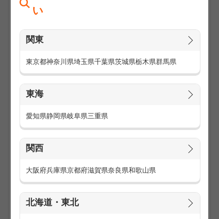
い
関東
東京都
神奈川県
埼玉県
千葉県
茨城県
栃木県
群馬県
東海
毎日のことなので、通勤にできるだけ時間をかけたくないの
愛知県
静岡県
岐阜県
三重県
は当たり前です。
また駅から長時間歩いたり、電車を降りてからバスを使って
の通勤は大変です。
関西
駅チカの勤務地なら、寒い日、暑い日、雨の日、雪の日、ど
んな日だって通勤は楽になります。
大阪府
兵庫県
京都府
滋賀県
奈良県
和歌山県
仕事が終わった後の疲れた体で、駅まで長時間歩くこともあ
りません。
北海道・東北
雨で服や靴がビショビショになることもありません。