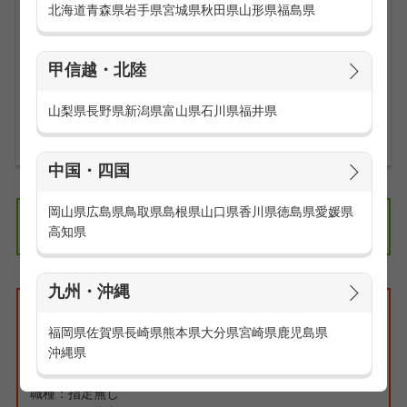
出勤時間ギリギリで電車を降りて走って汗ダクダクになるこ
北海道
青森県
岩手県
宮城県
秋田県
山形県
福島県
ともありません。
駅チカ勤務地はメリットがイッパイです。
甲信越・北陸
お仕事の求人一覧を見る
山梨県
長野県
新潟県
富山県
石川県
福井県
中国・四国
岡山県
広島県
鳥取県
島根県
山口県
香川県
徳島県
愛媛県
エリアの求人情報
関東
高知県
九州・沖縄
検索条件
福岡県
佐賀県
長崎県
熊本県
大分県
宮崎県
鹿児島県
特集:通勤は楽な方がイイ！駅から徒歩5分以内のお仕事
沖縄県
エリア：指定無し
路線・駅：指定無し
職種：指定無し