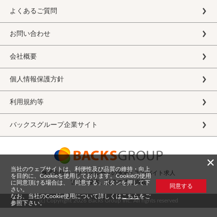
よくあるご質問
お問い合わせ
会社概要
個人情報保護方針
利用規約等
バックスグループ企業サイト
×
当社のウェブサイトは、利便性及び品質の維持・向上
株式会社バックスグループの派遣・アルバイト求人
を目的に、Cookieを使用しております。Cookieの使用
営業、接客、販売の情報満載
に同意頂ける場合は、「同意する」ボタンを押して下
同意する
さい。
なお、当社のCookie使用について詳しくは
こちら
をご
(c) Copyright
2026 Backs Group Inc. All rights reserved
参照下さい。