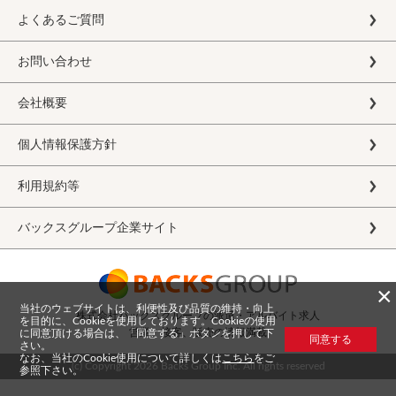
よくあるご質問
お問い合わせ
会社概要
個人情報保護方針
利用規約等
バックスグループ企業サイト
×
当社のウェブサイトは、利便性及び品質の維持・向上
株式会社バックスグループの派遣・アルバイト求人
を目的に、Cookieを使用しております。Cookieの使用
営業、接客、販売の情報満載
に同意頂ける場合は、「同意する」ボタンを押して下
同意する
さい。
なお、当社のCookie使用について詳しくは
こちら
をご
(c) Copyright
2026 Backs Group Inc. All rights reserved
参照下さい。