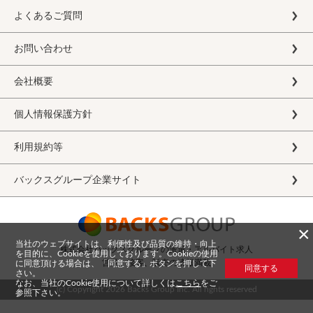
よくあるご質問
お問い合わせ
会社概要
個人情報保護方針
利用規約等
バックスグループ企業サイト
×
当社のウェブサイトは、利便性及び品質の維持・向上
株式会社バックスグループの派遣・アルバイト求人
を目的に、Cookieを使用しております。Cookieの使用
営業、接客、販売の情報満載
に同意頂ける場合は、「同意する」ボタンを押して下
同意する
さい。
なお、当社のCookie使用について詳しくは
こちら
をご
(c) Copyright
2026 Backs Group Inc. All rights reserved
参照下さい。