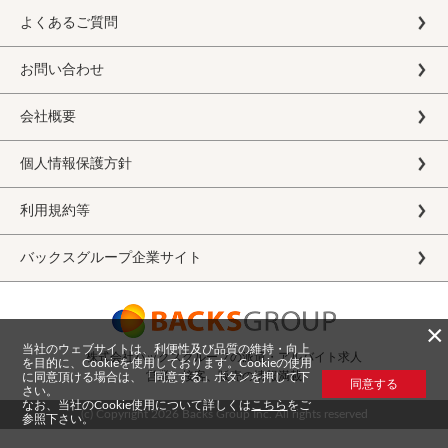
よくあるご質問
お問い合わせ
会社概要
個人情報保護方針
利用規約等
バックスグループ企業サイト
×
当社のウェブサイトは、利便性及び品質の維持・向上
株式会社バックスグループの派遣・アルバイト求人
を目的に、Cookieを使用しております。Cookieの使用
営業、接客、販売の情報満載
に同意頂ける場合は、「同意する」ボタンを押して下
同意する
さい。
なお、当社のCookie使用について詳しくは
こちら
をご
(c) Copyright
2026 Backs Group Inc. All rights reserved
参照下さい。