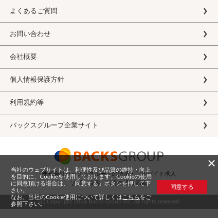
よくあるご質問
お問い合わせ
会社概要
個人情報保護方針
利用規約等
バックスグループ企業サイト
×
当社のウェブサイトは、利便性及び品質の維持・向上
株式会社バックスグループの派遣・アルバイト求人
を目的に、Cookieを使用しております。Cookieの使用
営業、接客、販売の情報満載
に同意頂ける場合は、「同意する」ボタンを押して下
同意する
さい。
なお、当社のCookie使用について詳しくは
こちら
をご
(c) Copyright
2026 Backs Group Inc. All rights reserved
参照下さい。