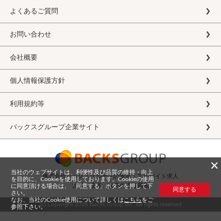
よくあるご質問
お問い合わせ
会社概要
個人情報保護方針
利用規約等
バックスグループ企業サイト
×
当社のウェブサイトは、利便性及び品質の維持・向上
株式会社バックスグループの派遣・アルバイト求人
を目的に、Cookieを使用しております。Cookieの使用
営業、接客、販売の情報満載
に同意頂ける場合は、「同意する」ボタンを押して下
同意する
さい。
なお、当社のCookie使用について詳しくは
こちら
をご
(c) Copyright
2026 Backs Group Inc. All rights reserved
参照下さい。