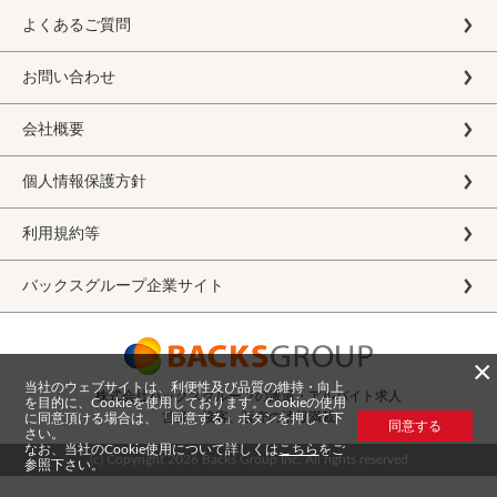
よくあるご質問
お問い合わせ
会社概要
個人情報保護方針
利用規約等
バックスグループ企業サイト
×
当社のウェブサイトは、利便性及び品質の維持・向上
株式会社バックスグループの派遣・アルバイト求人
を目的に、Cookieを使用しております。Cookieの使用
営業、接客、販売の情報満載
に同意頂ける場合は、「同意する」ボタンを押して下
同意する
さい。
なお、当社のCookie使用について詳しくは
こちら
をご
(c) Copyright
2026 Backs Group Inc. All rights reserved
参照下さい。