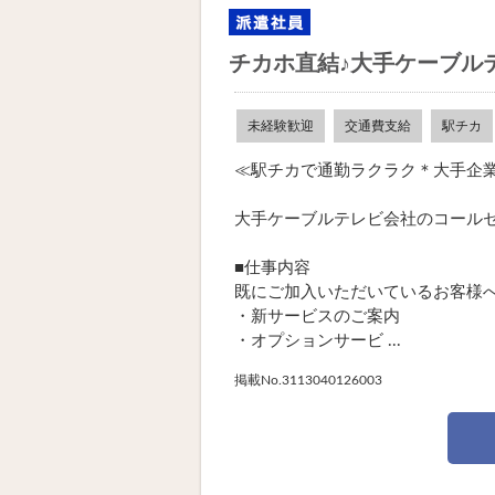
チカホ直結♪大手ケーブル
未経験歓迎
交通費支給
駅チカ
≪駅チカで通勤ラクラク＊大手企
大手ケーブルテレビ会社のコール
■仕事内容
既にご加入いただいているお客様
・新サービスのご案内
・オプションサービ ...
掲載No.3113040126003