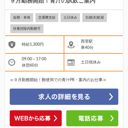
９月勤務開始！青汁の試飲ご案内
短期・単発
交通費支給
土日休み
主婦(夫)歓迎
扶養控除内勤務可
西里駅
時給1,300円
車40分
09:00～17:00
土日祝休み
休憩60分
≪９月勤務開始！郵便局での青汁PR・案内のお仕事≫