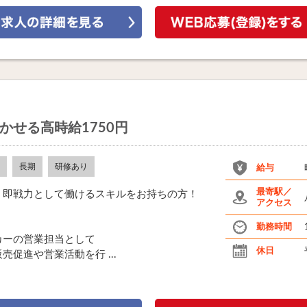
かせる高時給1750円
長期
研修あり
給与
最寄駅／
、即戦力として働けるスキルをお持ちの方！
アクセス
勤務時間
カーの営業担当として
休日
促進や営業活動を行 ...