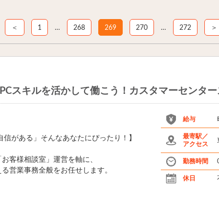
＜
1
…
268
269
270
…
272
＞
PCスキルを活かして働こう！カスタマーセンター
給与
最寄駅／
自信がある」そんなあなたにぴったり！】
アクセス
「お客様相談室」運営を軸に、
勤務時間
える営業事務全般をお任せします。
休日