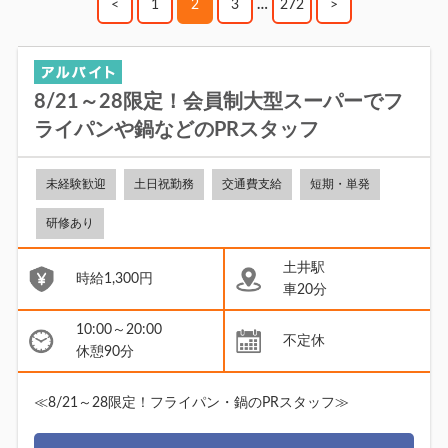
<
1
2
3
…
272
>
8/21～28限定！会員制大型スーパーでフ
ライパンや鍋などのPRスタッフ
未経験歓迎
土日祝勤務
交通費支給
短期・単発
研修あり
土井駅
時給1,300円
車20分
10:00～20:00
不定休
休憩90分
≪8/21～28限定！フライパン・鍋のPRスタッフ≫