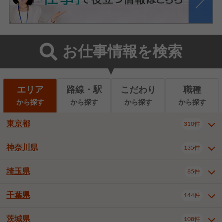
お仕事情報を検索
エリア
路線・駅
こだわり
職種
から探す
から探す
から探す
から探す
東京都
310件
神奈川県
135件
東京都全域
千代田区
310件
22件
中央区
港区
新宿区
11件
8件
27件
埼玉県
85件
神奈川県全域
横浜市西区
135件
29件
文京区
台東区
墨田区
3件
7件
9件
横浜市中区
横浜市磯子区
6件
1件
千葉県
144件
埼玉県全域
さいたま市北区
85件
2件
江東区
品川区
目黒区
6件
11件
5件
横浜市金沢区
横浜市港北区
2件
4件
さいたま市大宮区
さいたま市見沼区
10件
2件
茨城県
大田区
世田谷区
渋谷区
108件
4件
9件
22件
千葉県全域
千葉市中央区
144件
17件