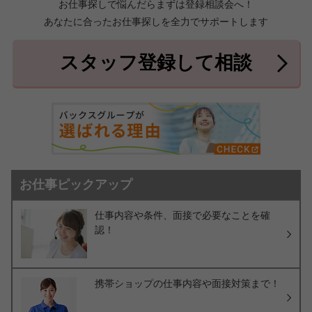
お仕事探しで悩んだらまずは登録相談会へ！
あなたに合ったお仕事探しを全力でサポートします
中頭郡北中城村
中頭郡中城村
7件
2件
中頭郡西原町
島尻郡与那原町
2件
1件
スタッフ登録して相談
島尻郡南風原町
3件
お仕事ピックアップ
仕事内容や条件、面接で必要なことを確
認！
携帯ショップの仕事内容や面接対策まで！