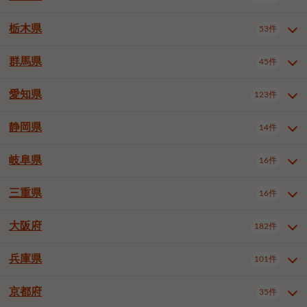
横浜市戸塚区
横浜市港南区
2件
6件
さいたま市浦和区
さいたま市緑区
3件
1件
中野区
杉並区
豊島区
2件
13件
61件
千葉市花見川区
千葉市稲毛区
4件
3件
栃木県
横浜市旭区
横浜市泉区
53件
4件
2件
茨城県全域
水戸市
日立市
108件
25件
6件
川越市
熊谷市
川口市
6件
1件
6件
北区
荒川区
板橋区
3件
1件
3件
千葉市若葉区
千葉市緑区
2件
2件
横浜市青葉区
横浜市都筑区
4件
7件
土浦市
古河市
石岡市
5件
3件
4件
群馬県
所沢市
飯能市
本庄市
45件
5件
1件
2件
栃木県全域
宇都宮市
足利市
53件
27件
2件
練馬区
足立区
葛飾区
5件
11件
5件
千葉市美浜区
市川市
船橋市
9件
9件
8件
川崎市川崎区
川崎市幸区
8件
8件
龍ケ崎市
常陸太田市
北茨城市
1件
2件
1件
東松山市
春日部市
狭山市
3件
7件
2件
佐野市
日光市
小山市
6件
1件
5件
江戸川区
八王子市
立川市
4件
8件
16件
愛知県
木更津市
松戸市
野田市
123件
7件
8件
4件
群馬県全域
前橋市
高崎市
45件
7件
16件
川崎市中原区
川崎市高津区
1件
1件
笠間市
取手市
牛久市
1件
2件
6件
羽生市
鴻巣市
深谷市
3件
2件
1件
真岡市
大田原市
那須塩原市
1件
3件
3件
武蔵野市
三鷹市
青梅市
7件
1件
1件
茂原市
成田市
佐倉市
5件
5件
1件
桐生市
伊勢崎市
太田市
1件
6件
7件
川崎市宮前区
川崎市麻生区
1件
1件
静岡県
つくば市
ひたちなか市
14件
17件
10件
愛知県全域
名古屋市千種区
123件
1件
上尾市
越谷市
蕨市
2件
5件
1件
さくら市
下野市
1件
1件
府中市（東京都）
昭島市
2件
2件
旭市
習志野市
柏市
1件
5件
15件
館林市
みどり市
1件
4件
相模原市緑区
相模原市南区
2件
2件
鹿嶋市
守谷市
那珂市
1件
4件
2件
名古屋市東区
名古屋市西区
1件
7件
戸田市
入間市
朝霞市
2件
3件
1件
岐阜県
河内郡上三川町
下都賀郡壬生町
16件
2件
1件
静岡県全域
静岡市葵区
調布市
14件
町田市
国分寺市
3件
4件
9件
2件
市原市
流山市
八千代市
7件
6件
1件
北群馬郡吉岡町
邑楽郡千代田町
2件
1件
横須賀市
平塚市
鎌倉市
3件
13件
3件
稲敷市
神栖市
鉾田市
1件
10件
2件
名古屋市中村区
名古屋市中区
22件
3件
志木市
久喜市
富士見市
1件
3件
2件
静岡市駿河区
富士市
藤枝市
清瀬市
3件
東久留米市
1件
多摩市
1件
2件
1件
1件
鴨川市
鎌ケ谷市
君津市
2件
1件
1件
三重県
16件
岐阜県全域
岐阜市
大垣市
藤沢市
16件
茅ヶ崎市
4件
秦野市
4件
13件
2件
1件
つくばみらい市
小美玉市
3件
1件
名古屋市昭和区
名古屋市瑞穂区
1件
1件
三郷市
蓮田市
坂戸市
3件
1件
2件
駿東郡清水町
浜松市中央区
稲城市
1件
5件
2件
浦安市
四街道市
印西市
3件
1件
9件
高山市
多治見市
羽島市
厚木市
1件
大和市
1件
伊勢原市
1件
2件
2件
2件
稲敷郡阿見町
1件
大阪府
名古屋市中川区
名古屋市港区
182件
1件
4件
三重県全域
津市
四日市市
幸手市
16件
児玉郡上里町
3件
2件
1件
1件
白井市
富里市
山武市
2件
2件
2件
土岐市
各務原市
可児市
海老名市
1件
座間市
1件
1件
1件
2件
名古屋市南区
名古屋市守山区
2件
1件
桑名市
鈴鹿市
員弁郡東員町
2件
6件
1件
兵庫県
101件
大阪府全域
大阪市西区
いすみ市
182件
長生郡長生村
2件
1件
1件
本巣市
本巣郡北方町
1件
1件
名古屋市緑区
名古屋市名東区
5件
1件
多気郡明和町
2件
大阪市港区
大阪市天王寺区
1件
1件
京都府
35件
兵庫県全域
神戸市東灘区
101件
4件
名古屋市天白区
豊橋市
岡崎市
1件
6件
16件