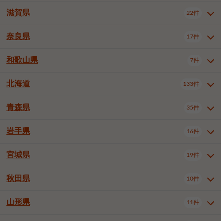
大阪市浪速区
大阪市東淀川区
4件
1件
神戸市兵庫区
神戸市長田区
2件
1件
一宮市
半田市
春日井市
3件
2件
3件
滋賀県
22件
京都府全域
京都市北区
35件
1件
大阪市生野区
大阪市阿倍野区
1件
2件
神戸市須磨区
神戸市垂水区
1件
11件
豊川市
津島市
豊田市
3件
1件
8件
京都市左京区
京都市中京区
2件
2件
奈良県
大阪市住吉区
大阪市西成区
17件
1件
1件
滋賀県全域
大津市
彦根市
22件
3件
1件
神戸市北区
神戸市中央区
4件
14件
安城市
西尾市
小牧市
5件
2件
1件
京都市下京区
京都市南区
10件
6件
大阪市鶴見区
大阪市住之江区
1件
1件
長浜市
近江八幡市
草津市
1件
2件
3件
和歌山県
神戸市西区
姫路市
尼崎市
7件
4件
7件
6件
奈良県全域
奈良市
大和高田市
稲沢市
17件
大府市
4件
知立市
1件
1件
1件
1件
京都市右京区
京都市伏見区
1件
2件
大阪市平野区
大阪市北区
2件
58件
守山市
甲賀市
湖南市
4件
2件
1件
明石市
西宮市
洲本市
6件
8件
1件
大和郡山市
橿原市
桜井市
高浜市
1件
日進市
4件
長久手市
2件
1件
2件
2件
北海道
京都市山科区
京都市西京区
133件
1件
1件
和歌山県全域
和歌山市
橋本市
7件
2件
1件
大阪市中央区
堺市堺区
13件
2件
東近江市
蒲生郡竜王町
4件
1件
芦屋市
伊丹市
豊岡市
1件
3件
1件
御所市
生駒市
香芝市
愛知郡東郷町
1件
丹羽郡扶桑町
1件
1件
6件
2件
福知山市
舞鶴市
綾部市
1件
1件
1件
御坊市
田辺市
岩出市
1件
1件
2件
堺市中区
堺市東区
堺市西区
1件
1件
2件
青森県
35件
北海道全域
札幌市中央区
133件
27件
加古川市
西脇市
宝塚市
11件
1件
2件
生駒郡斑鳩町
北葛城郡上牧町
知多郡東浦町
1件
額田郡幸田町
1件
4件
2件
宇治市
亀岡市
長岡京市
1件
2件
1件
堺市南区
堺市北区
堺市美原区
1件
2件
1件
札幌市北区
札幌市東区
19件
4件
三木市
川西市
三田市
2件
1件
1件
岩手県
16件
青森県全域
青森市
弘前市
35件
14件
7件
八幡市
2件
岸和田市
豊中市
吹田市
4件
6件
1件
札幌市白石区
札幌市豊平区
4件
8件
加西市
丹波篠山市
丹波市
1件
1件
1件
八戸市
三沢市
むつ市
9件
3件
2件
宮城県
19件
岩手県全域
盛岡市
花巻市
泉大津市
16件
高槻市
8件
守口市
1件
1件
5件
1件
札幌市西区
札幌市厚別区
17件
4件
宍粟市
加東市
たつの市
1件
2件
1件
北上市
一関市
奥州市
枚方市
2件
茨木市
1件
八尾市
4件
7件
4件
5件
秋田県
札幌市手稲区
札幌市清田区
10件
2件
5件
宮城県全域
仙台市青葉区
神崎郡福崎町
19件
揖保郡太子町
6件
1件
1件
泉佐野市
富田林市
寝屋川市
3件
2件
4件
函館市
小樽市
旭川市
4件
1件
10件
仙台市宮城野区
仙台市太白区
3件
1件
山形県
11件
秋田県全域
秋田市
大館市
10件
6件
2件
河内長野市
松原市
大東市
1件
1件
1件
釧路市
帯広市
北見市
2件
2件
4件
仙台市泉区
名取市
多賀城市
3件
1件
1件