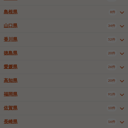
岡山市南区
倉敷市
津山市
6件
19件
7件
下伊那郡喬木村
木曽郡木曽町
1件
5件
広島市南区
広島市西区
10件
4件
島根県
8件
鳥取県全域
鳥取市
米子市
11件
2件
5件
笠岡市
総社市
瀬戸内市
1件
1件
1件
東筑摩郡麻績村
東筑摩郡山形村
1件
4件
広島市安佐南区
呉市
三原市
6件
2件
4件
倉吉市
西伯郡日吉津村
1件
3件
山口県
34件
島根県全域
松江市
出雲市
埴科郡坂城町
8件
5件
3件
1件
尾道市
福山市
東広島市
1件
12件
4件
香川県
廿日市市
安芸郡府中町
52件
1件
2件
山口県全域
下関市
宇部市
34件
7件
2件
安芸郡海田町
1件
山口市
防府市
下松市
9件
1件
6件
徳島県
20件
香川県全域
高松市
丸亀市
52件
41件
6件
岩国市
柳井市
周南市
4件
1件
1件
観音寺市
さぬき市
三豊市
1件
1件
1件
愛媛県
26件
徳島県全域
徳島市
阿南市
20件
13件
4件
山陽小野田市
3件
綾歌郡綾川町
2件
海部郡美波町
板野郡藍住町
1件
2件
高知県
20件
愛媛県全域
松山市
今治市
26件
13件
3件
宇和島市
新居浜市
西条市
1件
4件
1件
福岡県
91件
高知県全域
高知市
土佐市
20件
19件
1件
大洲市
四国中央市
東温市
1件
2件
1件
佐賀県
10件
福岡県全域
北九州市若松区
91件
2件
北九州市小倉北区
北九州市小倉南区
3件
3件
長崎県
16件
佐賀県全域
佐賀市
唐津市
10件
9件
1件