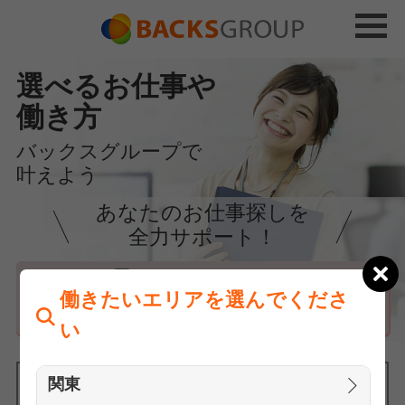
選べるお仕事や
働き方
バックスグループで
叶えよう
あなたのお仕事探しを
全力サポート！
はじめての方へ
働きたいエリアを選んでくださ
まずは相談
い
関東
働きたいエリアを選んでください