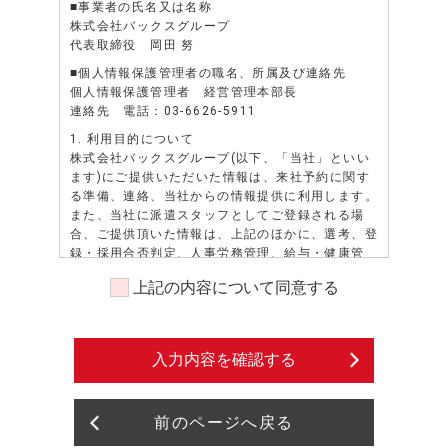
■事業者の氏名又は名称
株式会社バックスグループ
代表取締役 岡田 努
■個人情報保護管理者の職名、所属及び連絡先
個人情報保護管理者 経営管理本部長
連絡先 電話：03-6626-5911
1. 利用目的について
株式会社バックスグループ(以下、「当社」といい
ます)にご提供いただいた情報は、来社予約に関す
る準備、連絡、当社からの情報提供に利用します。
また、当社に派遣スタッフとしてご登録される場
合、ご提供頂いた情報は、上記のほかに、選考、登
録・採用合否判定、人事労務管理、給与・健康管
理、安全管理、勤務状況の証明、派遣先若しくは派
上記の内容について同意する
遣先になろうとする者、又は紹介先若しくは紹介先
になろうとする者へのスキル・資格・経歴等の照会
に対する通知、派遣先への就業状況確認等、業務請
負・委託注文主への各種申請・報告等、当社の各種
入力内容を確認する
情報（福利厚生、教育研修等）、資料の送付、提
供、その他、派遣業務、紹介業務管理等、及びこれ
らに準ずる目的に利用します。また、派遣先による
前のページへ戻る
評価情報については人事労務管理、及びこれに準ず
る目的に利用します。また、当社に派遣スタッフと