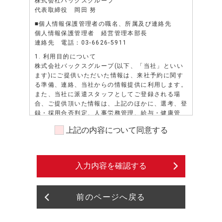
株式会社バックスグループ
代表取締役 岡田 努
■個人情報保護管理者の職名、所属及び連絡先
個人情報保護管理者 経営管理本部長
連絡先 電話：03-6626-5911
1. 利用目的について
株式会社バックスグループ(以下、「当社」といい
ます)にご提供いただいた情報は、来社予約に関す
る準備、連絡、当社からの情報提供に利用します。
また、当社に派遣スタッフとしてご登録される場
合、ご提供頂いた情報は、上記のほかに、選考、登
録・採用合否判定、人事労務管理、給与・健康管
理、安全管理、勤務状況の証明、派遣先若しくは派
上記の内容について同意する
遣先になろうとする者、又は紹介先若しくは紹介先
になろうとする者へのスキル・資格・経歴等の照会
に対する通知、派遣先への就業状況確認等、業務請
負・委託注文主への各種申請・報告等、当社の各種
入力内容を確認する
情報（福利厚生、教育研修等）、資料の送付、提
供、その他、派遣業務、紹介業務管理等、及びこれ
らに準ずる目的に利用します。また、派遣先による
前のページへ戻る
評価情報については人事労務管理、及びこれに準ず
る目的に利用します。また、当社に派遣スタッフと
してご登録される場合で紹介予定派遣のお仕事のご