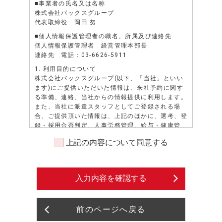
■事業者の氏名又は名称
株式会社バックスグループ
代表取締役 岡田 努
■個人情報保護管理者の職名、所属及び連絡先
個人情報保護管理者 経営管理本部長
連絡先 電話：03-6626-5911
1. 利用目的について
株式会社バックスグループ(以下、「当社」といい
ます)にご提供いただいた情報は、来社予約に関す
る準備、連絡、当社からの情報提供に利用します。
また、当社に派遣スタッフとしてご登録される場
合、ご提供頂いた情報は、上記のほかに、選考、登
録・採用合否判定、人事労務管理、給与・健康管
理、安全管理、勤務状況の証明、派遣先若しくは派
上記の内容について同意する
遣先になろうとする者、又は紹介先若しくは紹介先
になろうとする者へのスキル・資格・経歴等の照会
に対する通知、派遣先への就業状況確認等、業務請
負・委託注文主への各種申請・報告等、当社の各種
入力内容を確認する
情報（福利厚生、教育研修等）、資料の送付、提
供、その他、派遣業務、紹介業務管理等、及びこれ
らに準ずる目的に利用します。また、派遣先による
前のページへ戻る
評価情報については人事労務管理、及びこれに準ず
る目的に利用します。また、当社に派遣スタッフと