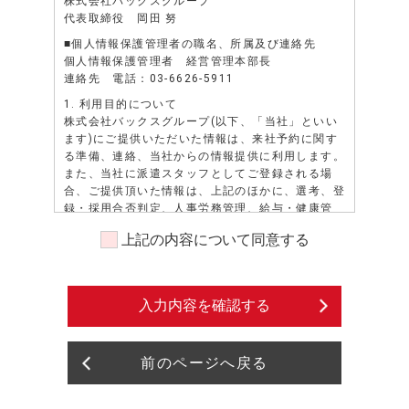
株式会社バックスグループ
代表取締役 岡田 努
■個人情報保護管理者の職名、所属及び連絡先
個人情報保護管理者 経営管理本部長
連絡先 電話：03-6626-5911
1. 利用目的について
株式会社バックスグループ(以下、「当社」といい
ます)にご提供いただいた情報は、来社予約に関す
る準備、連絡、当社からの情報提供に利用します。
また、当社に派遣スタッフとしてご登録される場
合、ご提供頂いた情報は、上記のほかに、選考、登
録・採用合否判定、人事労務管理、給与・健康管
理、安全管理、勤務状況の証明、派遣先若しくは派
上記の内容について同意する
遣先になろうとする者、又は紹介先若しくは紹介先
になろうとする者へのスキル・資格・経歴等の照会
に対する通知、派遣先への就業状況確認等、業務請
負・委託注文主への各種申請・報告等、当社の各種
入力内容を確認する
情報（福利厚生、教育研修等）、資料の送付、提
供、その他、派遣業務、紹介業務管理等、及びこれ
らに準ずる目的に利用します。また、派遣先による
前のページへ戻る
評価情報については人事労務管理、及びこれに準ず
る目的に利用します。また、当社に派遣スタッフと
してご登録される場合で紹介予定派遣のお仕事のご