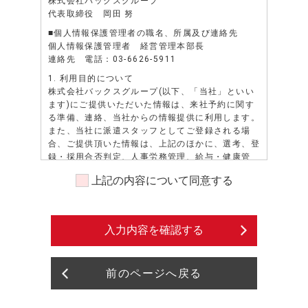
株式会社バックスグループ
代表取締役 岡田 努
■個人情報保護管理者の職名、所属及び連絡先
個人情報保護管理者 経営管理本部長
連絡先 電話：03-6626-5911
1. 利用目的について
株式会社バックスグループ(以下、「当社」といい
ます)にご提供いただいた情報は、来社予約に関す
る準備、連絡、当社からの情報提供に利用します。
また、当社に派遣スタッフとしてご登録される場
合、ご提供頂いた情報は、上記のほかに、選考、登
録・採用合否判定、人事労務管理、給与・健康管
理、安全管理、勤務状況の証明、派遣先若しくは派
上記の内容について同意する
遣先になろうとする者、又は紹介先若しくは紹介先
になろうとする者へのスキル・資格・経歴等の照会
に対する通知、派遣先への就業状況確認等、業務請
負・委託注文主への各種申請・報告等、当社の各種
入力内容を確認する
情報（福利厚生、教育研修等）、資料の送付、提
供、その他、派遣業務、紹介業務管理等、及びこれ
らに準ずる目的に利用します。また、派遣先による
前のページへ戻る
評価情報については人事労務管理、及びこれに準ず
る目的に利用します。また、当社に派遣スタッフと
してご登録される場合で紹介予定派遣のお仕事のご