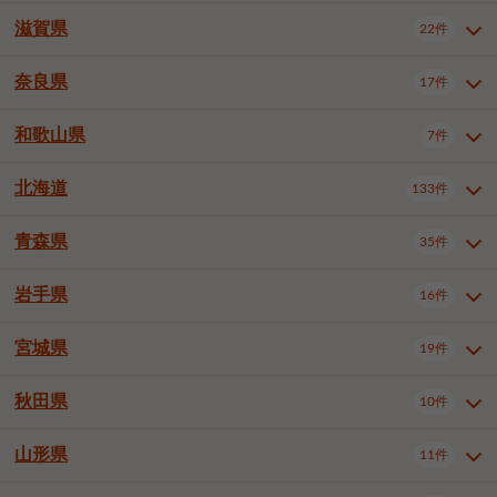
大阪市浪速区
大阪市東淀川区
4件
1件
神戸市兵庫区
神戸市長田区
2件
1件
一宮市
半田市
春日井市
3件
2件
3件
滋賀県
22件
京都府全域
京都市北区
35件
1件
大阪市生野区
大阪市阿倍野区
1件
2件
神戸市須磨区
神戸市垂水区
1件
11件
豊川市
津島市
豊田市
3件
1件
8件
京都市左京区
京都市中京区
2件
2件
奈良県
大阪市住吉区
大阪市西成区
17件
1件
1件
滋賀県全域
大津市
彦根市
22件
3件
1件
神戸市北区
神戸市中央区
4件
14件
安城市
西尾市
小牧市
5件
2件
1件
京都市下京区
京都市南区
10件
6件
大阪市鶴見区
大阪市住之江区
1件
1件
長浜市
近江八幡市
草津市
1件
2件
3件
和歌山県
神戸市西区
姫路市
尼崎市
7件
4件
7件
6件
奈良県全域
奈良市
大和高田市
稲沢市
17件
大府市
4件
知立市
1件
1件
1件
1件
京都市右京区
京都市伏見区
1件
2件
大阪市平野区
大阪市北区
2件
58件
守山市
甲賀市
湖南市
4件
2件
1件
明石市
西宮市
洲本市
6件
8件
1件
大和郡山市
橿原市
桜井市
高浜市
1件
日進市
4件
長久手市
2件
1件
2件
2件
北海道
京都市山科区
京都市西京区
133件
1件
1件
和歌山県全域
和歌山市
橋本市
7件
2件
1件
大阪市中央区
堺市堺区
13件
2件
東近江市
蒲生郡竜王町
4件
1件
芦屋市
伊丹市
豊岡市
1件
3件
1件
御所市
生駒市
香芝市
愛知郡東郷町
1件
丹羽郡扶桑町
1件
1件
6件
2件
福知山市
舞鶴市
綾部市
1件
1件
1件
御坊市
田辺市
岩出市
1件
1件
2件
堺市中区
堺市東区
堺市西区
1件
1件
2件
青森県
35件
北海道全域
札幌市中央区
133件
27件
加古川市
西脇市
宝塚市
11件
1件
2件
生駒郡斑鳩町
北葛城郡上牧町
知多郡東浦町
1件
額田郡幸田町
1件
4件
2件
宇治市
亀岡市
長岡京市
1件
2件
1件
堺市南区
堺市北区
堺市美原区
1件
2件
1件
札幌市北区
札幌市東区
19件
4件
三木市
川西市
三田市
2件
1件
1件
岩手県
16件
青森県全域
青森市
弘前市
35件
14件
7件
八幡市
2件
岸和田市
豊中市
吹田市
4件
6件
1件
札幌市白石区
札幌市豊平区
4件
8件
加西市
丹波篠山市
丹波市
1件
1件
1件
八戸市
三沢市
むつ市
9件
3件
2件
宮城県
19件
岩手県全域
盛岡市
花巻市
泉大津市
16件
高槻市
8件
守口市
1件
1件
5件
1件
札幌市西区
札幌市厚別区
17件
4件
宍粟市
加東市
たつの市
1件
2件
1件
北上市
一関市
奥州市
枚方市
2件
茨木市
1件
八尾市
4件
7件
4件
5件
秋田県
札幌市手稲区
札幌市清田区
10件
2件
5件
宮城県全域
仙台市青葉区
神崎郡福崎町
19件
揖保郡太子町
6件
1件
1件
泉佐野市
富田林市
寝屋川市
3件
2件
4件
函館市
小樽市
旭川市
4件
1件
10件
仙台市宮城野区
仙台市太白区
3件
1件
山形県
11件
秋田県全域
秋田市
大館市
10件
6件
2件
河内長野市
松原市
大東市
1件
1件
1件
釧路市
帯広市
北見市
2件
2件
4件
仙台市泉区
名取市
多賀城市
3件
1件
1件