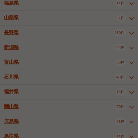
大仙市
2件
福島県
11件
和泉市
箕面市
柏原市
12件
5件
1件
山形県全域
山形市
米沢市
11件
5件
1件
岩見沢市
網走市
苫小牧市
3件
1件
3件
柴田郡大河原町
宮城郡利府町
1件
1件
羽曳野市
門真市
摂津市
2件
3件
1件
鶴岡市
新庄市
上山市
1件
1件
2件
江別市
紋別市
千歳市
3件
1件
2件
山梨県
富谷市
1件
2件
福島県全域
福島市
会津若松市
11件
3件
1件
高石市
藤井寺市
東大阪市
1件
1件
7件
天童市
1件
恵庭市
北広島市
紋別郡遠軽町
3件
1件
1件
郡山市
いわき市
5件
2件
長野県
230件
山梨県全域
中巨摩郡昭和町
1件
1件
泉南市
四條畷市
大阪狭山市
1件
2件
1件
釧路郡釧路町
厚岸郡厚岸町
1件
1件
新潟県
44件
長野県全域
長野市
松本市
230件
63件
40件
上田市
岡谷市
飯田市
19件
3件
20件
富山県
38件
新潟県全域
新潟市東区
44件
2件
諏訪市
須坂市
小諸市
5件
13件
4件
新潟市中央区
新潟市江南区
11件
3件
石川県
43件
富山県全域
富山市
高岡市
38件
27件
5件
伊那市
駒ヶ根市
中野市
6件
6件
2件
新潟市西区
長岡市
柏崎市
4件
11件
1件
砺波市
小矢部市
射水市
1件
2件
3件
福井県
大町市
飯山市
茅野市
15件
1件
5件
2件
石川県全域
金沢市
小松市
43件
22件
4件
新発田市
小千谷市
見附市
3件
1件
1件
塩尻市
佐久市
千曲市
2件
12件
4件
白山市
野々市市
4件
13件
岡山県
燕市
上越市
佐渡市
70件
3件
3件
1件
福井県全域
福井市
越前市
15件
12件
3件
安曇野市
北佐久郡軽井沢町
2件
4件
広島県
71件
岡山県全域
岡山市北区
70件
27件
諏訪郡下諏訪町
諏訪郡富士見町
1件
1件
岡山市中区
岡山市東区
6件
2件
上伊那郡箕輪町
上伊那郡宮田村
2件
1件
鳥取県
11件
広島県全域
広島市中区
71件
24件