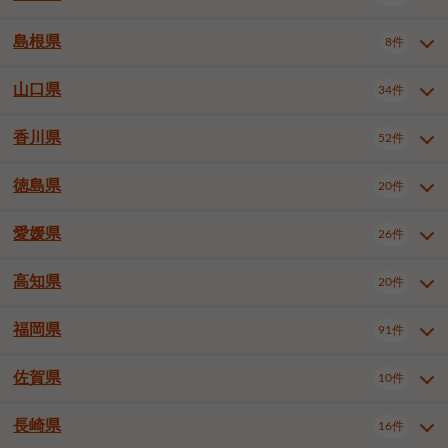
岡山市南区
倉敷市
津山市
6件
19件
7件
下伊那郡喬木村
木曽郡木曽町
1件
5件
広島市南区
広島市西区
10件
4件
島根県
8件
鳥取県全域
鳥取市
米子市
11件
2件
5件
笠岡市
総社市
瀬戸内市
1件
1件
1件
東筑摩郡麻績村
東筑摩郡山形村
1件
4件
広島市安佐南区
呉市
三原市
6件
2件
4件
倉吉市
西伯郡日吉津村
1件
3件
山口県
34件
島根県全域
松江市
出雲市
埴科郡坂城町
8件
5件
3件
1件
尾道市
福山市
東広島市
1件
12件
4件
香川県
廿日市市
安芸郡府中町
52件
1件
2件
山口県全域
下関市
宇部市
34件
7件
2件
安芸郡海田町
1件
山口市
防府市
下松市
9件
1件
6件
徳島県
20件
香川県全域
高松市
丸亀市
52件
41件
6件
岩国市
柳井市
周南市
4件
1件
1件
観音寺市
さぬき市
三豊市
1件
1件
1件
愛媛県
26件
徳島県全域
徳島市
阿南市
20件
13件
4件
山陽小野田市
3件
綾歌郡綾川町
2件
海部郡美波町
板野郡藍住町
1件
2件
高知県
20件
愛媛県全域
松山市
今治市
26件
13件
3件
宇和島市
新居浜市
西条市
1件
4件
1件
福岡県
91件
高知県全域
高知市
土佐市
20件
19件
1件
大洲市
四国中央市
東温市
1件
2件
1件
佐賀県
10件
福岡県全域
北九州市若松区
91件
2件
北九州市小倉北区
北九州市小倉南区
3件
3件
長崎県
16件
佐賀県全域
佐賀市
唐津市
10件
9件
1件