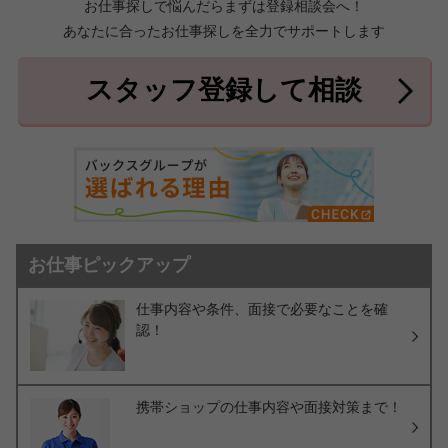
お仕事探しで悩んだらまずは登録相談会へ！
あなたに合ったお仕事探しを全力でサポートします
中頭郡北中城村
中頭郡中城村
7件
2件
中頭郡西原町
島尻郡与那原町
2件
1件
スタッフ登録して相談
島尻郡南風原町
3件
お仕事ピックアップ
仕事内容や条件、面接で必要なことを確
認！
携帯ショップの仕事内容や面接対策まで！