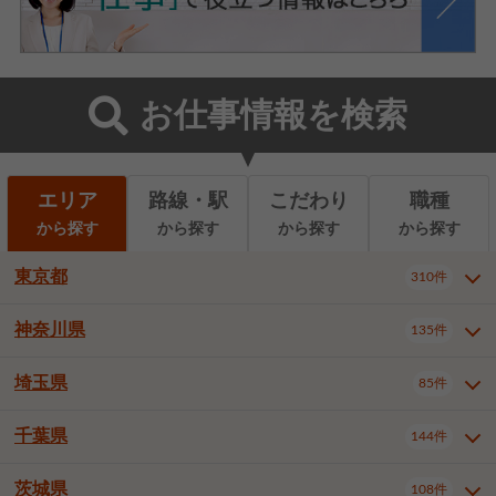
お仕事情報を検索
エリア
路線・駅
こだわり
職種
から探す
から探す
から探す
から探す
東京都
310件
神奈川県
135件
東京都全域
千代田区
310件
22件
中央区
港区
新宿区
11件
8件
27件
埼玉県
85件
神奈川県全域
横浜市西区
135件
29件
文京区
台東区
墨田区
3件
7件
9件
横浜市中区
横浜市磯子区
6件
1件
千葉県
144件
埼玉県全域
さいたま市北区
85件
2件
江東区
品川区
目黒区
6件
11件
5件
横浜市金沢区
横浜市港北区
2件
4件
さいたま市大宮区
さいたま市見沼区
10件
2件
茨城県
大田区
世田谷区
渋谷区
108件
4件
9件
22件
千葉県全域
千葉市中央区
144件
17件