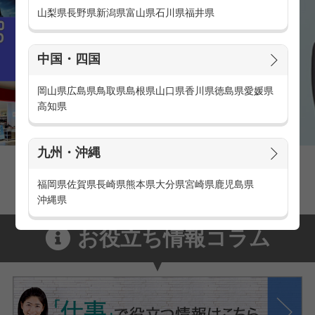
山梨県
長野県
新潟県
富山県
石川県
福井県
中国・四国
岡山県
広島県
鳥取県
島根県
山口県
香川県
徳島県
愛媛県
高知県
九州・沖縄
家電量販店の派遣・バイト求人
家電量販店で働くメリットをご紹介！
福岡県
佐賀県
長崎県
熊本県
大分県
宮崎県
鹿児島県
沖縄県
お役立ち情報コラム