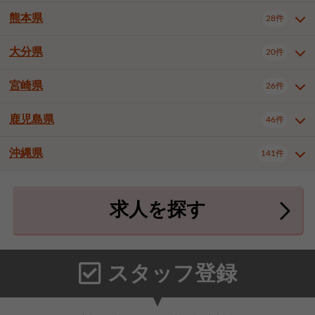
北九州市八幡東区
北九州市八幡西区
3件
3件
熊本県
28件
長崎県全域
長崎市
佐世保市
16件
4件
6件
福岡市東区
福岡市博多区
4件
17件
島原市
諫早市
大村市
1件
2件
1件
大分県
福岡市中央区
福岡市西区
20件
9件
3件
熊本県全域
熊本市中央区
28件
7件
西彼杵郡時津町
2件
福岡市城南区
福岡市早良区
1件
2件
熊本市西区
熊本市南区
1件
2件
宮崎県
26件
大分県全域
大分市
別府市
20件
16件
1件
大牟田市
久留米市
直方市
2件
6件
1件
熊本市北区
八代市
人吉市
1件
1件
2件
中津市
3件
鹿児島県
46件
宮崎県全域
宮崎市
都城市
26件
14件
9件
飯塚市
田川市
八女市
1件
3件
1件
荒尾市
山鹿市
菊池市
2件
1件
1件
延岡市
日南市
日向市
1件
1件
1件
行橋市
中間市
小郡市
2件
1件
3件
沖縄県
宇土市
宇城市
天草市
141件
1件
1件
1件
鹿児島県全域
鹿児島市
46件
25件
筑紫野市
春日市
大野城市
3件
4件
1件
合志市
菊池郡菊陽町
1件
4件
鹿屋市
阿久根市
出水市
6件
1件
3件
沖縄県全域
那覇市
宜野湾市
141件
32件
7件
宗像市
太宰府市
福津市
1件
1件
1件
上益城郡御船町
2件
求人を探す
薩摩川内市
日置市
曽於市
4件
1件
1件
石垣市
浦添市
名護市
2件
24件
6件
糟屋郡志免町
糟屋郡新宮町
4件
2件
霧島市
南さつま市
姶良市
3件
1件
1件
糸満市
沖縄市
豊見城市
3件
8件
9件
糟屋郡久山町
那珂川市
3件
1件
うるま市
宮古島市
南城市
18件
2件
3件
スタッフ登録
国頭郡本部町
国頭郡金武町
1件
2件
中頭郡読谷村
中頭郡北谷町
3件
6件