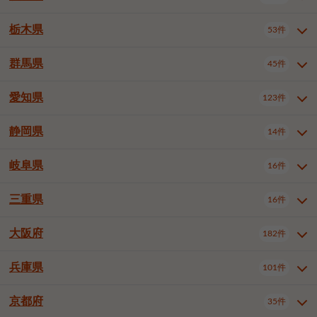
横浜市戸塚区
横浜市港南区
2件
6件
さいたま市浦和区
さいたま市緑区
3件
1件
中野区
杉並区
豊島区
2件
13件
61件
千葉市花見川区
千葉市稲毛区
4件
3件
栃木県
横浜市旭区
横浜市泉区
53件
4件
2件
茨城県全域
水戸市
日立市
108件
25件
6件
川越市
熊谷市
川口市
6件
1件
6件
北区
荒川区
板橋区
3件
1件
3件
千葉市若葉区
千葉市緑区
2件
2件
横浜市青葉区
横浜市都筑区
4件
7件
土浦市
古河市
石岡市
5件
3件
4件
群馬県
所沢市
飯能市
本庄市
45件
5件
1件
2件
栃木県全域
宇都宮市
足利市
53件
27件
2件
練馬区
足立区
葛飾区
5件
11件
5件
千葉市美浜区
市川市
船橋市
9件
9件
8件
川崎市川崎区
川崎市幸区
8件
8件
龍ケ崎市
常陸太田市
北茨城市
1件
2件
1件
東松山市
春日部市
狭山市
3件
7件
2件
佐野市
日光市
小山市
6件
1件
5件
江戸川区
八王子市
立川市
4件
8件
16件
愛知県
木更津市
松戸市
野田市
123件
7件
8件
4件
群馬県全域
前橋市
高崎市
45件
7件
16件
川崎市中原区
川崎市高津区
1件
1件
笠間市
取手市
牛久市
1件
2件
6件
羽生市
鴻巣市
深谷市
3件
2件
1件
真岡市
大田原市
那須塩原市
1件
3件
3件
武蔵野市
三鷹市
青梅市
7件
1件
1件
茂原市
成田市
佐倉市
5件
5件
1件
桐生市
伊勢崎市
太田市
1件
6件
7件
川崎市宮前区
川崎市麻生区
1件
1件
静岡県
つくば市
ひたちなか市
14件
17件
10件
愛知県全域
名古屋市千種区
123件
1件
上尾市
越谷市
蕨市
2件
5件
1件
さくら市
下野市
1件
1件
府中市（東京都）
昭島市
2件
2件
旭市
習志野市
柏市
1件
5件
15件
館林市
みどり市
1件
4件
相模原市緑区
相模原市南区
2件
2件
鹿嶋市
守谷市
那珂市
1件
4件
2件
名古屋市東区
名古屋市西区
1件
7件
戸田市
入間市
朝霞市
2件
3件
1件
岐阜県
河内郡上三川町
下都賀郡壬生町
16件
2件
1件
静岡県全域
静岡市葵区
調布市
14件
町田市
国分寺市
3件
4件
9件
2件
市原市
流山市
八千代市
7件
6件
1件
北群馬郡吉岡町
邑楽郡千代田町
2件
1件
横須賀市
平塚市
鎌倉市
3件
13件
3件
稲敷市
神栖市
鉾田市
1件
10件
2件
名古屋市中村区
名古屋市中区
22件
3件
志木市
久喜市
富士見市
1件
3件
2件
静岡市駿河区
富士市
藤枝市
清瀬市
3件
東久留米市
1件
多摩市
1件
2件
1件
1件
鴨川市
鎌ケ谷市
君津市
2件
1件
1件
三重県
16件
岐阜県全域
岐阜市
大垣市
藤沢市
16件
茅ヶ崎市
4件
秦野市
4件
13件
2件
1件
つくばみらい市
小美玉市
3件
1件
名古屋市昭和区
名古屋市瑞穂区
1件
1件
三郷市
蓮田市
坂戸市
3件
1件
2件
駿東郡清水町
浜松市中央区
稲城市
1件
5件
2件
浦安市
四街道市
印西市
3件
1件
9件
高山市
多治見市
羽島市
厚木市
1件
大和市
1件
伊勢原市
1件
2件
2件
2件
稲敷郡阿見町
1件
大阪府
名古屋市中川区
名古屋市港区
182件
1件
4件
三重県全域
津市
四日市市
幸手市
16件
児玉郡上里町
3件
2件
1件
1件
白井市
富里市
山武市
2件
2件
2件
土岐市
各務原市
可児市
海老名市
1件
座間市
1件
1件
1件
2件
名古屋市南区
名古屋市守山区
2件
1件
桑名市
鈴鹿市
員弁郡東員町
2件
6件
1件
兵庫県
101件
大阪府全域
大阪市西区
いすみ市
182件
長生郡長生村
2件
1件
1件
本巣市
本巣郡北方町
1件
1件
名古屋市緑区
名古屋市名東区
5件
1件
多気郡明和町
2件
大阪市港区
大阪市天王寺区
1件
1件
京都府
35件
兵庫県全域
神戸市東灘区
101件
4件
名古屋市天白区
豊橋市
岡崎市
1件
6件
16件