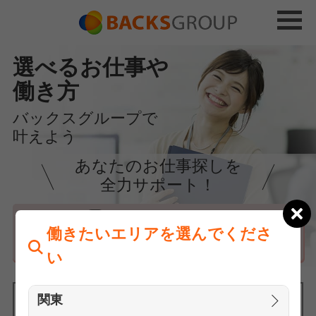
選べるお仕事や
働き方
バックスグループで
叶えよう
あなたのお仕事探しを
全力サポート！
はじめての方へ
働きたいエリアを選んでくださ
まずは相談
い
関東
働きたいエリアを選んでください