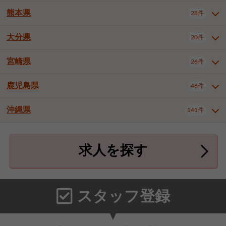
北九州市八幡東区
北九州市八幡西区
3件
3件
熊本県
28件
長崎県全域
長崎市
佐世保市
16件
4件
6件
福岡市東区
福岡市博多区
4件
17件
島原市
諫早市
大村市
1件
2件
1件
大分県
福岡市中央区
福岡市西区
20件
9件
3件
熊本県全域
熊本市中央区
28件
7件
西彼杵郡時津町
2件
福岡市城南区
福岡市早良区
1件
2件
熊本市西区
熊本市南区
1件
2件
宮崎県
26件
大分県全域
大分市
別府市
20件
16件
1件
大牟田市
久留米市
直方市
2件
6件
1件
熊本市北区
八代市
人吉市
1件
1件
2件
中津市
3件
鹿児島県
46件
宮崎県全域
宮崎市
都城市
26件
14件
9件
飯塚市
田川市
八女市
1件
3件
1件
荒尾市
山鹿市
菊池市
2件
1件
1件
延岡市
日南市
日向市
1件
1件
1件
行橋市
中間市
小郡市
2件
1件
3件
沖縄県
宇土市
宇城市
天草市
141件
1件
1件
1件
鹿児島県全域
鹿児島市
46件
25件
筑紫野市
春日市
大野城市
3件
4件
1件
合志市
菊池郡菊陽町
1件
4件
鹿屋市
阿久根市
出水市
6件
1件
3件
沖縄県全域
那覇市
宜野湾市
141件
32件
7件
宗像市
太宰府市
福津市
1件
1件
1件
上益城郡御船町
2件
求人を探す
薩摩川内市
日置市
曽於市
4件
1件
1件
石垣市
浦添市
名護市
2件
24件
6件
糟屋郡志免町
糟屋郡新宮町
4件
2件
霧島市
南さつま市
姶良市
3件
1件
1件
糸満市
沖縄市
豊見城市
3件
8件
9件
糟屋郡久山町
那珂川市
3件
1件
うるま市
宮古島市
南城市
18件
2件
3件
スタッフ登録
国頭郡本部町
国頭郡金武町
1件
2件
中頭郡読谷村
中頭郡北谷町
3件
6件