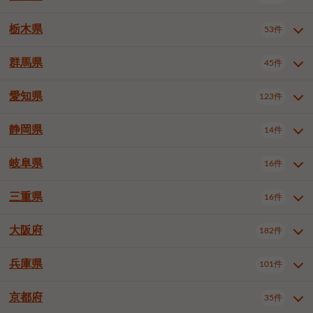
横浜市戸塚区
横浜市港南区
2件
6件
さいたま市浦和区
さいたま市緑区
3件
1件
中野区
杉並区
豊島区
2件
13件
61件
千葉市花見川区
千葉市稲毛区
4件
3件
栃木県
横浜市旭区
横浜市泉区
53件
4件
2件
茨城県全域
水戸市
日立市
108件
25件
6件
川越市
熊谷市
川口市
6件
1件
6件
北区
荒川区
板橋区
3件
1件
3件
千葉市若葉区
千葉市緑区
2件
2件
横浜市青葉区
横浜市都筑区
4件
7件
土浦市
古河市
石岡市
5件
3件
4件
群馬県
所沢市
飯能市
本庄市
45件
5件
1件
2件
栃木県全域
宇都宮市
足利市
53件
27件
2件
練馬区
足立区
葛飾区
5件
11件
5件
千葉市美浜区
市川市
船橋市
9件
9件
8件
川崎市川崎区
川崎市幸区
8件
8件
龍ケ崎市
常陸太田市
北茨城市
1件
2件
1件
東松山市
春日部市
狭山市
3件
7件
2件
佐野市
日光市
小山市
6件
1件
5件
江戸川区
八王子市
立川市
4件
8件
16件
愛知県
木更津市
松戸市
野田市
123件
7件
8件
4件
群馬県全域
前橋市
高崎市
45件
7件
16件
川崎市中原区
川崎市高津区
1件
1件
笠間市
取手市
牛久市
1件
2件
6件
羽生市
鴻巣市
深谷市
3件
2件
1件
真岡市
大田原市
那須塩原市
1件
3件
3件
武蔵野市
三鷹市
青梅市
7件
1件
1件
茂原市
成田市
佐倉市
5件
5件
1件
桐生市
伊勢崎市
太田市
1件
6件
7件
川崎市宮前区
川崎市麻生区
1件
1件
静岡県
つくば市
ひたちなか市
14件
17件
10件
愛知県全域
名古屋市千種区
123件
1件
上尾市
越谷市
蕨市
2件
5件
1件
さくら市
下野市
1件
1件
府中市（東京都）
昭島市
2件
2件
旭市
習志野市
柏市
1件
5件
15件
館林市
みどり市
1件
4件
相模原市緑区
相模原市南区
2件
2件
鹿嶋市
守谷市
那珂市
1件
4件
2件
名古屋市東区
名古屋市西区
1件
7件
戸田市
入間市
朝霞市
2件
3件
1件
岐阜県
河内郡上三川町
下都賀郡壬生町
16件
2件
1件
静岡県全域
静岡市葵区
調布市
14件
町田市
国分寺市
3件
4件
9件
2件
市原市
流山市
八千代市
7件
6件
1件
北群馬郡吉岡町
邑楽郡千代田町
2件
1件
横須賀市
平塚市
鎌倉市
3件
13件
3件
稲敷市
神栖市
鉾田市
1件
10件
2件
名古屋市中村区
名古屋市中区
22件
3件
志木市
久喜市
富士見市
1件
3件
2件
静岡市駿河区
富士市
藤枝市
清瀬市
3件
東久留米市
1件
多摩市
1件
2件
1件
1件
鴨川市
鎌ケ谷市
君津市
2件
1件
1件
三重県
16件
岐阜県全域
岐阜市
大垣市
藤沢市
16件
茅ヶ崎市
4件
秦野市
4件
13件
2件
1件
つくばみらい市
小美玉市
3件
1件
名古屋市昭和区
名古屋市瑞穂区
1件
1件
三郷市
蓮田市
坂戸市
3件
1件
2件
駿東郡清水町
浜松市中央区
稲城市
1件
5件
2件
浦安市
四街道市
印西市
3件
1件
9件
高山市
多治見市
羽島市
厚木市
1件
大和市
1件
伊勢原市
1件
2件
2件
2件
稲敷郡阿見町
1件
大阪府
名古屋市中川区
名古屋市港区
182件
1件
4件
三重県全域
津市
四日市市
幸手市
16件
児玉郡上里町
3件
2件
1件
1件
白井市
富里市
山武市
2件
2件
2件
土岐市
各務原市
可児市
海老名市
1件
座間市
1件
1件
1件
2件
名古屋市南区
名古屋市守山区
2件
1件
桑名市
鈴鹿市
員弁郡東員町
2件
6件
1件
兵庫県
101件
大阪府全域
大阪市西区
いすみ市
182件
長生郡長生村
2件
1件
1件
本巣市
本巣郡北方町
1件
1件
名古屋市緑区
名古屋市名東区
5件
1件
多気郡明和町
2件
大阪市港区
大阪市天王寺区
1件
1件
京都府
35件
兵庫県全域
神戸市東灘区
101件
4件
名古屋市天白区
豊橋市
岡崎市
1件
6件
16件