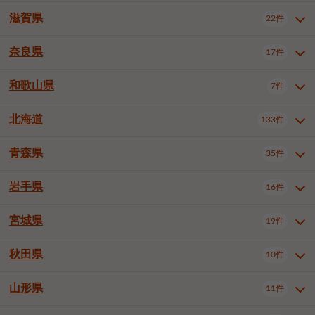
大阪市浪速区
大阪市東淀川区
4件
1件
神戸市兵庫区
神戸市長田区
2件
1件
一宮市
半田市
春日井市
3件
2件
3件
滋賀県
22件
京都府全域
京都市北区
35件
1件
大阪市生野区
大阪市阿倍野区
1件
2件
神戸市須磨区
神戸市垂水区
1件
11件
豊川市
津島市
豊田市
3件
1件
8件
京都市左京区
京都市中京区
2件
2件
奈良県
大阪市住吉区
大阪市西成区
17件
1件
1件
滋賀県全域
大津市
彦根市
22件
3件
1件
神戸市北区
神戸市中央区
4件
14件
安城市
西尾市
小牧市
5件
2件
1件
京都市下京区
京都市南区
10件
6件
大阪市鶴見区
大阪市住之江区
1件
1件
長浜市
近江八幡市
草津市
1件
2件
3件
和歌山県
神戸市西区
姫路市
尼崎市
7件
4件
7件
6件
奈良県全域
奈良市
大和高田市
稲沢市
17件
大府市
4件
知立市
1件
1件
1件
1件
京都市右京区
京都市伏見区
1件
2件
大阪市平野区
大阪市北区
2件
58件
守山市
甲賀市
湖南市
4件
2件
1件
明石市
西宮市
洲本市
6件
8件
1件
大和郡山市
橿原市
桜井市
高浜市
1件
日進市
4件
長久手市
2件
1件
2件
2件
北海道
京都市山科区
京都市西京区
133件
1件
1件
和歌山県全域
和歌山市
橋本市
7件
2件
1件
大阪市中央区
堺市堺区
13件
2件
東近江市
蒲生郡竜王町
4件
1件
芦屋市
伊丹市
豊岡市
1件
3件
1件
御所市
生駒市
香芝市
愛知郡東郷町
1件
丹羽郡扶桑町
1件
1件
6件
2件
福知山市
舞鶴市
綾部市
1件
1件
1件
御坊市
田辺市
岩出市
1件
1件
2件
堺市中区
堺市東区
堺市西区
1件
1件
2件
青森県
35件
北海道全域
札幌市中央区
133件
27件
加古川市
西脇市
宝塚市
11件
1件
2件
生駒郡斑鳩町
北葛城郡上牧町
知多郡東浦町
1件
額田郡幸田町
1件
4件
2件
宇治市
亀岡市
長岡京市
1件
2件
1件
堺市南区
堺市北区
堺市美原区
1件
2件
1件
札幌市北区
札幌市東区
19件
4件
三木市
川西市
三田市
2件
1件
1件
岩手県
16件
青森県全域
青森市
弘前市
35件
14件
7件
八幡市
2件
岸和田市
豊中市
吹田市
4件
6件
1件
札幌市白石区
札幌市豊平区
4件
8件
加西市
丹波篠山市
丹波市
1件
1件
1件
八戸市
三沢市
むつ市
9件
3件
2件
宮城県
19件
岩手県全域
盛岡市
花巻市
泉大津市
16件
高槻市
8件
守口市
1件
1件
5件
1件
札幌市西区
札幌市厚別区
17件
4件
宍粟市
加東市
たつの市
1件
2件
1件
北上市
一関市
奥州市
枚方市
2件
茨木市
1件
八尾市
4件
7件
4件
5件
秋田県
札幌市手稲区
札幌市清田区
10件
2件
5件
宮城県全域
仙台市青葉区
神崎郡福崎町
19件
揖保郡太子町
6件
1件
1件
泉佐野市
富田林市
寝屋川市
3件
2件
4件
函館市
小樽市
旭川市
4件
1件
10件
仙台市宮城野区
仙台市太白区
3件
1件
山形県
11件
秋田県全域
秋田市
大館市
10件
6件
2件
河内長野市
松原市
大東市
1件
1件
1件
釧路市
帯広市
北見市
2件
2件
4件
仙台市泉区
名取市
多賀城市
3件
1件
1件