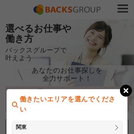
選べるお仕事や
働き方
バックスグループで
叶えよう
あなたのお仕事探しを
全力サポート！
はじめての方へ
働きたいエリアを選んでくださ
まずは相談
い
関東
働きたいエリアを選んでください