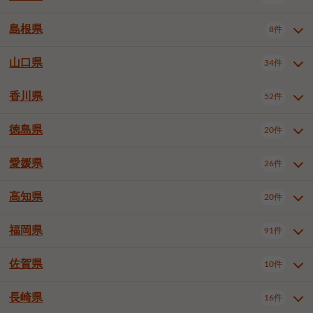
岡山市南区
倉敷市
津山市
6件
19件
7件
下伊那郡喬木村
木曽郡木曽町
1件
5件
広島市南区
広島市西区
10件
4件
島根県
8件
鳥取県全域
鳥取市
米子市
11件
2件
5件
笠岡市
総社市
瀬戸内市
1件
1件
1件
東筑摩郡麻績村
東筑摩郡山形村
1件
4件
広島市安佐南区
呉市
三原市
6件
2件
4件
倉吉市
西伯郡日吉津村
1件
3件
山口県
34件
島根県全域
松江市
出雲市
埴科郡坂城町
8件
5件
3件
1件
尾道市
福山市
東広島市
1件
12件
4件
香川県
廿日市市
安芸郡府中町
52件
1件
2件
山口県全域
下関市
宇部市
34件
7件
2件
安芸郡海田町
1件
山口市
防府市
下松市
9件
1件
6件
徳島県
20件
香川県全域
高松市
丸亀市
52件
41件
6件
岩国市
柳井市
周南市
4件
1件
1件
観音寺市
さぬき市
三豊市
1件
1件
1件
愛媛県
26件
徳島県全域
徳島市
阿南市
20件
13件
4件
山陽小野田市
3件
綾歌郡綾川町
2件
海部郡美波町
板野郡藍住町
1件
2件
高知県
20件
愛媛県全域
松山市
今治市
26件
13件
3件
宇和島市
新居浜市
西条市
1件
4件
1件
福岡県
91件
高知県全域
高知市
土佐市
20件
19件
1件
大洲市
四国中央市
東温市
1件
2件
1件
佐賀県
10件
福岡県全域
北九州市若松区
91件
2件
北九州市小倉北区
北九州市小倉南区
3件
3件
長崎県
16件
佐賀県全域
佐賀市
唐津市
10件
9件
1件