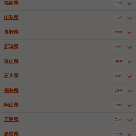
大仙市
2件
福島県
11件
和泉市
箕面市
柏原市
12件
5件
1件
山形県全域
山形市
米沢市
11件
5件
1件
岩見沢市
網走市
苫小牧市
3件
1件
3件
柴田郡大河原町
宮城郡利府町
1件
1件
羽曳野市
門真市
摂津市
2件
3件
1件
鶴岡市
新庄市
上山市
1件
1件
2件
江別市
紋別市
千歳市
3件
1件
2件
山梨県
富谷市
1件
2件
福島県全域
福島市
会津若松市
11件
3件
1件
高石市
藤井寺市
東大阪市
1件
1件
7件
天童市
1件
恵庭市
北広島市
紋別郡遠軽町
3件
1件
1件
郡山市
いわき市
5件
2件
長野県
230件
山梨県全域
中巨摩郡昭和町
1件
1件
泉南市
四條畷市
大阪狭山市
1件
2件
1件
釧路郡釧路町
厚岸郡厚岸町
1件
1件
新潟県
44件
長野県全域
長野市
松本市
230件
63件
40件
上田市
岡谷市
飯田市
19件
3件
20件
富山県
38件
新潟県全域
新潟市東区
44件
2件
諏訪市
須坂市
小諸市
5件
13件
4件
新潟市中央区
新潟市江南区
11件
3件
石川県
43件
富山県全域
富山市
高岡市
38件
27件
5件
伊那市
駒ヶ根市
中野市
6件
6件
2件
新潟市西区
長岡市
柏崎市
4件
11件
1件
砺波市
小矢部市
射水市
1件
2件
3件
福井県
大町市
飯山市
茅野市
15件
1件
5件
2件
石川県全域
金沢市
小松市
43件
22件
4件
新発田市
小千谷市
見附市
3件
1件
1件
塩尻市
佐久市
千曲市
2件
12件
4件
白山市
野々市市
4件
13件
岡山県
燕市
上越市
佐渡市
70件
3件
3件
1件
福井県全域
福井市
越前市
15件
12件
3件
安曇野市
北佐久郡軽井沢町
2件
4件
広島県
71件
岡山県全域
岡山市北区
70件
27件
諏訪郡下諏訪町
諏訪郡富士見町
1件
1件
岡山市中区
岡山市東区
6件
2件
上伊那郡箕輪町
上伊那郡宮田村
2件
1件
鳥取県
11件
広島県全域
広島市中区
71件
24件