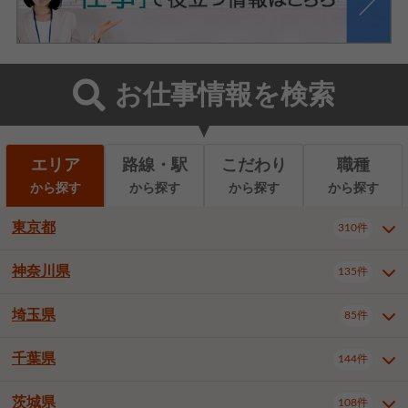
お仕事情報を検索
エリア
路線・駅
こだわり
職種
から探す
から探す
から探す
から探す
東京都
310件
神奈川県
135件
東京都全域
千代田区
310件
22件
中央区
港区
新宿区
11件
8件
27件
埼玉県
85件
神奈川県全域
横浜市西区
135件
29件
文京区
台東区
墨田区
3件
7件
9件
横浜市中区
横浜市磯子区
6件
1件
千葉県
144件
埼玉県全域
さいたま市北区
85件
2件
江東区
品川区
目黒区
6件
11件
5件
横浜市金沢区
横浜市港北区
2件
4件
さいたま市大宮区
さいたま市見沼区
10件
2件
茨城県
大田区
世田谷区
渋谷区
108件
4件
9件
22件
千葉県全域
千葉市中央区
144件
17件