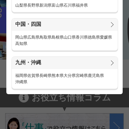
山梨県
長野県
新潟県
富山県
石川県
福井県
中国・四国
岡山県
広島県
鳥取県
島根県
山口県
香川県
徳島県
愛媛県
高知県
九州・沖縄
家電量販店の派遣・バイト求人
家電量販店で働くメリットをご紹介！
福岡県
佐賀県
長崎県
熊本県
大分県
宮崎県
鹿児島県
沖縄県
お役立ち情報コラム