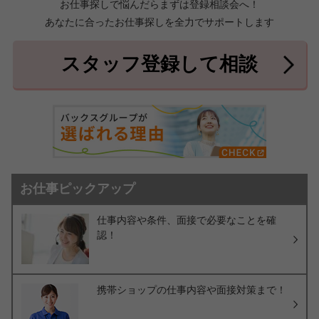
お仕事探しで悩んだらまずは登録相談会へ！
あなたに合ったお仕事探しを全力でサポートします
中頭郡北中城村
中頭郡中城村
7件
2件
中頭郡西原町
島尻郡与那原町
2件
1件
スタッフ登録して相談
島尻郡南風原町
3件
お仕事ピックアップ
仕事内容や条件、面接で必要なことを確
認！
携帯ショップの仕事内容や面接対策まで！