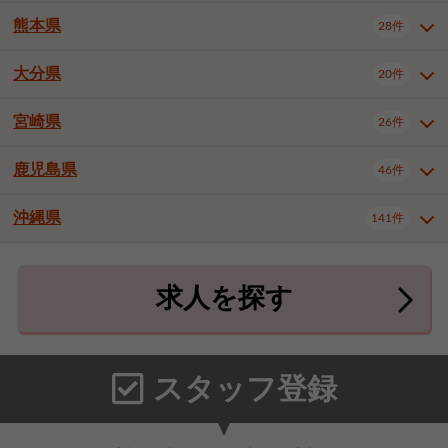
北九州市八幡東区
北九州市八幡西区
3件
3件
熊本県
28件
長崎県全域
長崎市
佐世保市
16件
4件
6件
福岡市東区
福岡市博多区
4件
17件
島原市
諫早市
大村市
1件
2件
1件
大分県
福岡市中央区
福岡市西区
20件
9件
3件
熊本県全域
熊本市中央区
28件
7件
西彼杵郡時津町
2件
福岡市城南区
福岡市早良区
1件
2件
熊本市西区
熊本市南区
1件
2件
宮崎県
26件
大分県全域
大分市
別府市
20件
16件
1件
大牟田市
久留米市
直方市
2件
6件
1件
熊本市北区
八代市
人吉市
1件
1件
2件
中津市
3件
鹿児島県
46件
宮崎県全域
宮崎市
都城市
26件
14件
9件
飯塚市
田川市
八女市
1件
3件
1件
荒尾市
山鹿市
菊池市
2件
1件
1件
延岡市
日南市
日向市
1件
1件
1件
行橋市
中間市
小郡市
2件
1件
3件
沖縄県
宇土市
宇城市
天草市
141件
1件
1件
1件
鹿児島県全域
鹿児島市
46件
25件
筑紫野市
春日市
大野城市
3件
4件
1件
合志市
菊池郡菊陽町
1件
4件
鹿屋市
阿久根市
出水市
6件
1件
3件
沖縄県全域
那覇市
宜野湾市
141件
32件
7件
宗像市
太宰府市
福津市
1件
1件
1件
上益城郡御船町
2件
求人を探す
薩摩川内市
日置市
曽於市
4件
1件
1件
石垣市
浦添市
名護市
2件
24件
6件
糟屋郡志免町
糟屋郡新宮町
4件
2件
霧島市
南さつま市
姶良市
3件
1件
1件
糸満市
沖縄市
豊見城市
3件
8件
9件
糟屋郡久山町
那珂川市
3件
1件
うるま市
宮古島市
南城市
18件
2件
3件
スタッフ登録
国頭郡本部町
国頭郡金武町
1件
2件
中頭郡読谷村
中頭郡北谷町
3件
6件