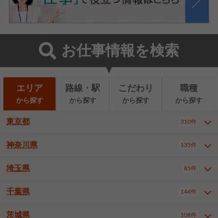
お仕事情報を検索
エリア
路線・駅
こだわり
職種
から探す
から探す
から探す
から探す
東京都
310件
神奈川県
135件
東京都全域
千代田区
310件
22件
中央区
港区
新宿区
11件
8件
27件
埼玉県
85件
神奈川県全域
横浜市西区
135件
29件
文京区
台東区
墨田区
3件
7件
9件
横浜市中区
横浜市磯子区
6件
1件
千葉県
144件
埼玉県全域
さいたま市北区
85件
2件
江東区
品川区
目黒区
6件
11件
5件
横浜市金沢区
横浜市港北区
2件
4件
さいたま市大宮区
さいたま市見沼区
10件
2件
茨城県
大田区
世田谷区
渋谷区
108件
4件
9件
22件
千葉県全域
千葉市中央区
144件
17件