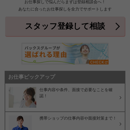
お仕事探しで悩んだらまずは登録相談会へ！
あなたに合ったお仕事探しを全力でサポートします
中頭郡北中城村
中頭郡中城村
7件
2件
中頭郡西原町
島尻郡与那原町
2件
1件
スタッフ登録して相談
島尻郡南風原町
3件
お仕事ピックアップ
仕事内容や条件、面接で必要なことを確
認！
携帯ショップの仕事内容や面接対策まで！