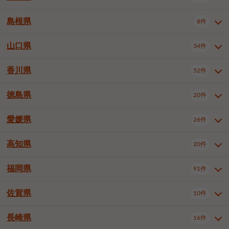
岡山市南区
倉敷市
津山市
6件
19件
7件
下伊那郡喬木村
木曽郡木曽町
1件
5件
広島市南区
広島市西区
10件
4件
島根県
8件
鳥取県全域
鳥取市
米子市
11件
2件
5件
笠岡市
総社市
瀬戸内市
1件
1件
1件
東筑摩郡麻績村
東筑摩郡山形村
1件
4件
広島市安佐南区
呉市
三原市
6件
2件
4件
倉吉市
西伯郡日吉津村
1件
3件
山口県
34件
島根県全域
松江市
出雲市
埴科郡坂城町
8件
5件
3件
1件
尾道市
福山市
東広島市
1件
12件
4件
香川県
廿日市市
安芸郡府中町
52件
1件
2件
山口県全域
下関市
宇部市
34件
7件
2件
安芸郡海田町
1件
山口市
防府市
下松市
9件
1件
6件
徳島県
20件
香川県全域
高松市
丸亀市
52件
41件
6件
岩国市
柳井市
周南市
4件
1件
1件
観音寺市
さぬき市
三豊市
1件
1件
1件
愛媛県
26件
徳島県全域
徳島市
阿南市
20件
13件
4件
山陽小野田市
3件
綾歌郡綾川町
2件
海部郡美波町
板野郡藍住町
1件
2件
高知県
20件
愛媛県全域
松山市
今治市
26件
13件
3件
宇和島市
新居浜市
西条市
1件
4件
1件
福岡県
91件
高知県全域
高知市
土佐市
20件
19件
1件
大洲市
四国中央市
東温市
1件
2件
1件
佐賀県
10件
福岡県全域
北九州市若松区
91件
2件
北九州市小倉北区
北九州市小倉南区
3件
3件
長崎県
16件
佐賀県全域
佐賀市
唐津市
10件
9件
1件