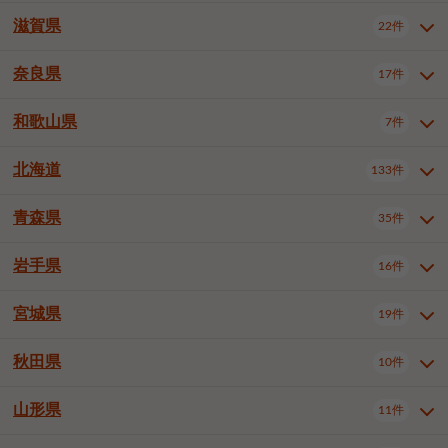
大阪市浪速区
大阪市東淀川区
4件
1件
神戸市兵庫区
神戸市長田区
2件
1件
一宮市
半田市
春日井市
3件
2件
3件
滋賀県
22件
京都府全域
京都市北区
35件
1件
大阪市生野区
大阪市阿倍野区
1件
2件
神戸市須磨区
神戸市垂水区
1件
11件
豊川市
津島市
豊田市
3件
1件
8件
京都市左京区
京都市中京区
2件
2件
奈良県
大阪市住吉区
大阪市西成区
17件
1件
1件
滋賀県全域
大津市
彦根市
22件
3件
1件
神戸市北区
神戸市中央区
4件
14件
安城市
西尾市
小牧市
5件
2件
1件
京都市下京区
京都市南区
10件
6件
大阪市鶴見区
大阪市住之江区
1件
1件
長浜市
近江八幡市
草津市
1件
2件
3件
和歌山県
神戸市西区
姫路市
尼崎市
7件
4件
7件
6件
奈良県全域
奈良市
大和高田市
稲沢市
17件
大府市
4件
知立市
1件
1件
1件
1件
京都市右京区
京都市伏見区
1件
2件
大阪市平野区
大阪市北区
2件
58件
守山市
甲賀市
湖南市
4件
2件
1件
明石市
西宮市
洲本市
6件
8件
1件
大和郡山市
橿原市
桜井市
高浜市
1件
日進市
4件
長久手市
2件
1件
2件
2件
北海道
京都市山科区
京都市西京区
133件
1件
1件
和歌山県全域
和歌山市
橋本市
7件
2件
1件
大阪市中央区
堺市堺区
13件
2件
東近江市
蒲生郡竜王町
4件
1件
芦屋市
伊丹市
豊岡市
1件
3件
1件
御所市
生駒市
香芝市
愛知郡東郷町
1件
丹羽郡扶桑町
1件
1件
6件
2件
福知山市
舞鶴市
綾部市
1件
1件
1件
御坊市
田辺市
岩出市
1件
1件
2件
堺市中区
堺市東区
堺市西区
1件
1件
2件
青森県
35件
北海道全域
札幌市中央区
133件
27件
加古川市
西脇市
宝塚市
11件
1件
2件
生駒郡斑鳩町
北葛城郡上牧町
知多郡東浦町
1件
額田郡幸田町
1件
4件
2件
宇治市
亀岡市
長岡京市
1件
2件
1件
堺市南区
堺市北区
堺市美原区
1件
2件
1件
札幌市北区
札幌市東区
19件
4件
三木市
川西市
三田市
2件
1件
1件
岩手県
16件
青森県全域
青森市
弘前市
35件
14件
7件
八幡市
2件
岸和田市
豊中市
吹田市
4件
6件
1件
札幌市白石区
札幌市豊平区
4件
8件
加西市
丹波篠山市
丹波市
1件
1件
1件
八戸市
三沢市
むつ市
9件
3件
2件
宮城県
19件
岩手県全域
盛岡市
花巻市
泉大津市
16件
高槻市
8件
守口市
1件
1件
5件
1件
札幌市西区
札幌市厚別区
17件
4件
宍粟市
加東市
たつの市
1件
2件
1件
北上市
一関市
奥州市
枚方市
2件
茨木市
1件
八尾市
4件
7件
4件
5件
秋田県
札幌市手稲区
札幌市清田区
10件
2件
5件
宮城県全域
仙台市青葉区
神崎郡福崎町
19件
揖保郡太子町
6件
1件
1件
泉佐野市
富田林市
寝屋川市
3件
2件
4件
函館市
小樽市
旭川市
4件
1件
10件
仙台市宮城野区
仙台市太白区
3件
1件
山形県
11件
秋田県全域
秋田市
大館市
10件
6件
2件
河内長野市
松原市
大東市
1件
1件
1件
釧路市
帯広市
北見市
2件
2件
4件
仙台市泉区
名取市
多賀城市
3件
1件
1件