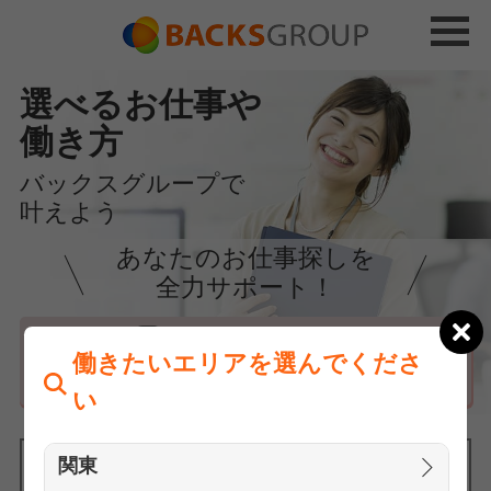
選べるお仕事や
働き方
バックスグループで
叶えよう
あなたのお仕事探しを
全力サポート！
はじめての方へ
働きたいエリアを選んでくださ
まずは相談
い
関東
働きたいエリアを選んでください