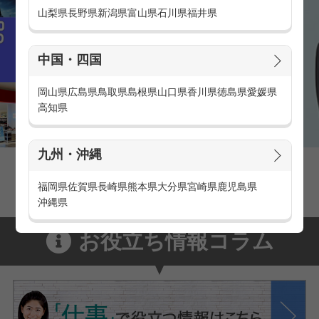
山梨県
長野県
新潟県
富山県
石川県
福井県
中国・四国
岡山県
広島県
鳥取県
島根県
山口県
香川県
徳島県
愛媛県
高知県
九州・沖縄
家電量販店の派遣・バイト求人
家電量販店で働くメリットをご紹介！
福岡県
佐賀県
長崎県
熊本県
大分県
宮崎県
鹿児島県
沖縄県
お役立ち情報コラム