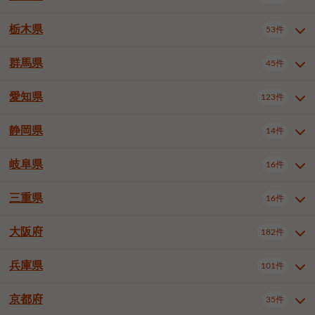
横浜市戸塚区
横浜市港南区
2件
6件
さいたま市浦和区
さいたま市緑区
3件
1件
中野区
杉並区
豊島区
2件
13件
61件
千葉市花見川区
千葉市稲毛区
4件
3件
栃木県
横浜市旭区
横浜市泉区
53件
4件
2件
茨城県全域
水戸市
日立市
108件
25件
6件
川越市
熊谷市
川口市
6件
1件
6件
北区
荒川区
板橋区
3件
1件
3件
千葉市若葉区
千葉市緑区
2件
2件
横浜市青葉区
横浜市都筑区
4件
7件
土浦市
古河市
石岡市
5件
3件
4件
群馬県
所沢市
飯能市
本庄市
45件
5件
1件
2件
栃木県全域
宇都宮市
足利市
53件
27件
2件
練馬区
足立区
葛飾区
5件
11件
5件
千葉市美浜区
市川市
船橋市
9件
9件
8件
川崎市川崎区
川崎市幸区
8件
8件
龍ケ崎市
常陸太田市
北茨城市
1件
2件
1件
東松山市
春日部市
狭山市
3件
7件
2件
佐野市
日光市
小山市
6件
1件
5件
江戸川区
八王子市
立川市
4件
8件
16件
愛知県
木更津市
松戸市
野田市
123件
7件
8件
4件
群馬県全域
前橋市
高崎市
45件
7件
16件
川崎市中原区
川崎市高津区
1件
1件
笠間市
取手市
牛久市
1件
2件
6件
羽生市
鴻巣市
深谷市
3件
2件
1件
真岡市
大田原市
那須塩原市
1件
3件
3件
武蔵野市
三鷹市
青梅市
7件
1件
1件
茂原市
成田市
佐倉市
5件
5件
1件
桐生市
伊勢崎市
太田市
1件
6件
7件
川崎市宮前区
川崎市麻生区
1件
1件
静岡県
つくば市
ひたちなか市
14件
17件
10件
愛知県全域
名古屋市千種区
123件
1件
上尾市
越谷市
蕨市
2件
5件
1件
さくら市
下野市
1件
1件
府中市（東京都）
昭島市
2件
2件
旭市
習志野市
柏市
1件
5件
15件
館林市
みどり市
1件
4件
相模原市緑区
相模原市南区
2件
2件
鹿嶋市
守谷市
那珂市
1件
4件
2件
名古屋市東区
名古屋市西区
1件
7件
戸田市
入間市
朝霞市
2件
3件
1件
岐阜県
河内郡上三川町
下都賀郡壬生町
16件
2件
1件
静岡県全域
静岡市葵区
調布市
14件
町田市
国分寺市
3件
4件
9件
2件
市原市
流山市
八千代市
7件
6件
1件
北群馬郡吉岡町
邑楽郡千代田町
2件
1件
横須賀市
平塚市
鎌倉市
3件
13件
3件
稲敷市
神栖市
鉾田市
1件
10件
2件
名古屋市中村区
名古屋市中区
22件
3件
志木市
久喜市
富士見市
1件
3件
2件
静岡市駿河区
富士市
藤枝市
清瀬市
3件
東久留米市
1件
多摩市
1件
2件
1件
1件
鴨川市
鎌ケ谷市
君津市
2件
1件
1件
三重県
16件
岐阜県全域
岐阜市
大垣市
藤沢市
16件
茅ヶ崎市
4件
秦野市
4件
13件
2件
1件
つくばみらい市
小美玉市
3件
1件
名古屋市昭和区
名古屋市瑞穂区
1件
1件
三郷市
蓮田市
坂戸市
3件
1件
2件
駿東郡清水町
浜松市中央区
稲城市
1件
5件
2件
浦安市
四街道市
印西市
3件
1件
9件
高山市
多治見市
羽島市
厚木市
1件
大和市
1件
伊勢原市
1件
2件
2件
2件
稲敷郡阿見町
1件
大阪府
名古屋市中川区
名古屋市港区
182件
1件
4件
三重県全域
津市
四日市市
幸手市
16件
児玉郡上里町
3件
2件
1件
1件
白井市
富里市
山武市
2件
2件
2件
土岐市
各務原市
可児市
海老名市
1件
座間市
1件
1件
1件
2件
名古屋市南区
名古屋市守山区
2件
1件
桑名市
鈴鹿市
員弁郡東員町
2件
6件
1件
兵庫県
101件
大阪府全域
大阪市西区
いすみ市
182件
長生郡長生村
2件
1件
1件
本巣市
本巣郡北方町
1件
1件
名古屋市緑区
名古屋市名東区
5件
1件
多気郡明和町
2件
大阪市港区
大阪市天王寺区
1件
1件
京都府
35件
兵庫県全域
神戸市東灘区
101件
4件
名古屋市天白区
豊橋市
岡崎市
1件
6件
16件