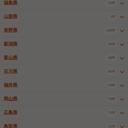
大仙市
2件
福島県
11件
和泉市
箕面市
柏原市
12件
5件
1件
山形県全域
山形市
米沢市
11件
5件
1件
岩見沢市
網走市
苫小牧市
3件
1件
3件
柴田郡大河原町
宮城郡利府町
1件
1件
羽曳野市
門真市
摂津市
2件
3件
1件
鶴岡市
新庄市
上山市
1件
1件
2件
江別市
紋別市
千歳市
3件
1件
2件
山梨県
富谷市
1件
2件
福島県全域
福島市
会津若松市
11件
3件
1件
高石市
藤井寺市
東大阪市
1件
1件
7件
天童市
1件
恵庭市
北広島市
紋別郡遠軽町
3件
1件
1件
郡山市
いわき市
5件
2件
長野県
230件
山梨県全域
中巨摩郡昭和町
1件
1件
泉南市
四條畷市
大阪狭山市
1件
2件
1件
釧路郡釧路町
厚岸郡厚岸町
1件
1件
新潟県
44件
長野県全域
長野市
松本市
230件
63件
40件
上田市
岡谷市
飯田市
19件
3件
20件
富山県
38件
新潟県全域
新潟市東区
44件
2件
諏訪市
須坂市
小諸市
5件
13件
4件
新潟市中央区
新潟市江南区
11件
3件
石川県
43件
富山県全域
富山市
高岡市
38件
27件
5件
伊那市
駒ヶ根市
中野市
6件
6件
2件
新潟市西区
長岡市
柏崎市
4件
11件
1件
砺波市
小矢部市
射水市
1件
2件
3件
福井県
大町市
飯山市
茅野市
15件
1件
5件
2件
石川県全域
金沢市
小松市
43件
22件
4件
新発田市
小千谷市
見附市
3件
1件
1件
塩尻市
佐久市
千曲市
2件
12件
4件
白山市
野々市市
4件
13件
岡山県
燕市
上越市
佐渡市
70件
3件
3件
1件
福井県全域
福井市
越前市
15件
12件
3件
安曇野市
北佐久郡軽井沢町
2件
4件
広島県
71件
岡山県全域
岡山市北区
70件
27件
諏訪郡下諏訪町
諏訪郡富士見町
1件
1件
岡山市中区
岡山市東区
6件
2件
上伊那郡箕輪町
上伊那郡宮田村
2件
1件
鳥取県
11件
広島県全域
広島市中区
71件
24件