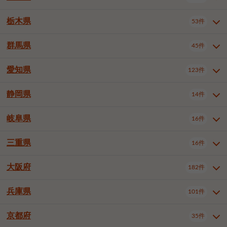
横浜市戸塚区
横浜市港南区
2件
6件
さいたま市浦和区
さいたま市緑区
3件
1件
中野区
杉並区
豊島区
2件
13件
61件
千葉市花見川区
千葉市稲毛区
4件
3件
栃木県
横浜市旭区
横浜市泉区
53件
4件
2件
茨城県全域
水戸市
日立市
108件
25件
6件
川越市
熊谷市
川口市
6件
1件
6件
北区
荒川区
板橋区
3件
1件
3件
千葉市若葉区
千葉市緑区
2件
2件
横浜市青葉区
横浜市都筑区
4件
7件
土浦市
古河市
石岡市
5件
3件
4件
群馬県
所沢市
飯能市
本庄市
45件
5件
1件
2件
栃木県全域
宇都宮市
足利市
53件
27件
2件
練馬区
足立区
葛飾区
5件
11件
5件
千葉市美浜区
市川市
船橋市
9件
9件
8件
川崎市川崎区
川崎市幸区
8件
8件
龍ケ崎市
常陸太田市
北茨城市
1件
2件
1件
東松山市
春日部市
狭山市
3件
7件
2件
佐野市
日光市
小山市
6件
1件
5件
江戸川区
八王子市
立川市
4件
8件
16件
愛知県
木更津市
松戸市
野田市
123件
7件
8件
4件
群馬県全域
前橋市
高崎市
45件
7件
16件
川崎市中原区
川崎市高津区
1件
1件
笠間市
取手市
牛久市
1件
2件
6件
羽生市
鴻巣市
深谷市
3件
2件
1件
真岡市
大田原市
那須塩原市
1件
3件
3件
武蔵野市
三鷹市
青梅市
7件
1件
1件
茂原市
成田市
佐倉市
5件
5件
1件
桐生市
伊勢崎市
太田市
1件
6件
7件
川崎市宮前区
川崎市麻生区
1件
1件
静岡県
つくば市
ひたちなか市
14件
17件
10件
愛知県全域
名古屋市千種区
123件
1件
上尾市
越谷市
蕨市
2件
5件
1件
さくら市
下野市
1件
1件
府中市（東京都）
昭島市
2件
2件
旭市
習志野市
柏市
1件
5件
15件
館林市
みどり市
1件
4件
相模原市緑区
相模原市南区
2件
2件
鹿嶋市
守谷市
那珂市
1件
4件
2件
名古屋市東区
名古屋市西区
1件
7件
戸田市
入間市
朝霞市
2件
3件
1件
岐阜県
河内郡上三川町
下都賀郡壬生町
16件
2件
1件
静岡県全域
静岡市葵区
調布市
14件
町田市
国分寺市
3件
4件
9件
2件
市原市
流山市
八千代市
7件
6件
1件
北群馬郡吉岡町
邑楽郡千代田町
2件
1件
横須賀市
平塚市
鎌倉市
3件
13件
3件
稲敷市
神栖市
鉾田市
1件
10件
2件
名古屋市中村区
名古屋市中区
22件
3件
志木市
久喜市
富士見市
1件
3件
2件
静岡市駿河区
富士市
藤枝市
清瀬市
3件
東久留米市
1件
多摩市
1件
2件
1件
1件
鴨川市
鎌ケ谷市
君津市
2件
1件
1件
三重県
16件
岐阜県全域
岐阜市
大垣市
藤沢市
16件
茅ヶ崎市
4件
秦野市
4件
13件
2件
1件
つくばみらい市
小美玉市
3件
1件
名古屋市昭和区
名古屋市瑞穂区
1件
1件
三郷市
蓮田市
坂戸市
3件
1件
2件
駿東郡清水町
浜松市中央区
稲城市
1件
5件
2件
浦安市
四街道市
印西市
3件
1件
9件
高山市
多治見市
羽島市
厚木市
1件
大和市
1件
伊勢原市
1件
2件
2件
2件
稲敷郡阿見町
1件
大阪府
名古屋市中川区
名古屋市港区
182件
1件
4件
三重県全域
津市
四日市市
幸手市
16件
児玉郡上里町
3件
2件
1件
1件
白井市
富里市
山武市
2件
2件
2件
土岐市
各務原市
可児市
海老名市
1件
座間市
1件
1件
1件
2件
名古屋市南区
名古屋市守山区
2件
1件
桑名市
鈴鹿市
員弁郡東員町
2件
6件
1件
兵庫県
101件
大阪府全域
大阪市西区
いすみ市
182件
長生郡長生村
2件
1件
1件
本巣市
本巣郡北方町
1件
1件
名古屋市緑区
名古屋市名東区
5件
1件
多気郡明和町
2件
大阪市港区
大阪市天王寺区
1件
1件
京都府
35件
兵庫県全域
神戸市東灘区
101件
4件
名古屋市天白区
豊橋市
岡崎市
1件
6件
16件