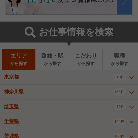
お仕事情報を検索
エリア
路線・駅
こだわり
職種
から探す
から探す
から探す
から探す
東京都
310件
神奈川県
135件
東京都全域
千代田区
310件
22件
中央区
港区
新宿区
11件
8件
27件
埼玉県
85件
神奈川県全域
横浜市西区
135件
29件
文京区
台東区
墨田区
3件
7件
9件
横浜市中区
横浜市磯子区
6件
1件
千葉県
144件
埼玉県全域
さいたま市北区
85件
2件
江東区
品川区
目黒区
6件
11件
5件
横浜市金沢区
横浜市港北区
2件
4件
さいたま市大宮区
さいたま市見沼区
10件
2件
茨城県
大田区
世田谷区
渋谷区
108件
4件
9件
22件
千葉県全域
千葉市中央区
144件
17件