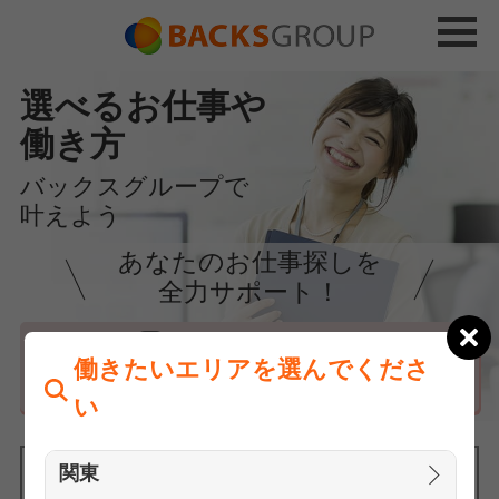
選べるお仕事や
働き方
バックスグループで
叶えよう
あなたのお仕事探しを
全力サポート！
はじめての方へ
働きたいエリアを選んでくださ
まずは相談
い
関東
働きたいエリアを選んでください