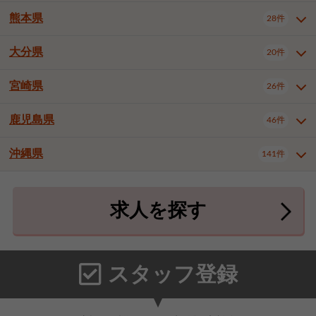
北九州市八幡東区
北九州市八幡西区
3件
3件
熊本県
28件
長崎県全域
長崎市
佐世保市
16件
4件
6件
福岡市東区
福岡市博多区
4件
17件
島原市
諫早市
大村市
1件
2件
1件
大分県
福岡市中央区
福岡市西区
20件
9件
3件
熊本県全域
熊本市中央区
28件
7件
西彼杵郡時津町
2件
福岡市城南区
福岡市早良区
1件
2件
熊本市西区
熊本市南区
1件
2件
宮崎県
26件
大分県全域
大分市
別府市
20件
16件
1件
大牟田市
久留米市
直方市
2件
6件
1件
熊本市北区
八代市
人吉市
1件
1件
2件
中津市
3件
鹿児島県
46件
宮崎県全域
宮崎市
都城市
26件
14件
9件
飯塚市
田川市
八女市
1件
3件
1件
荒尾市
山鹿市
菊池市
2件
1件
1件
延岡市
日南市
日向市
1件
1件
1件
行橋市
中間市
小郡市
2件
1件
3件
沖縄県
宇土市
宇城市
天草市
141件
1件
1件
1件
鹿児島県全域
鹿児島市
46件
25件
筑紫野市
春日市
大野城市
3件
4件
1件
合志市
菊池郡菊陽町
1件
4件
鹿屋市
阿久根市
出水市
6件
1件
3件
沖縄県全域
那覇市
宜野湾市
141件
32件
7件
宗像市
太宰府市
福津市
1件
1件
1件
上益城郡御船町
2件
求人を探す
薩摩川内市
日置市
曽於市
4件
1件
1件
石垣市
浦添市
名護市
2件
24件
6件
糟屋郡志免町
糟屋郡新宮町
4件
2件
霧島市
南さつま市
姶良市
3件
1件
1件
糸満市
沖縄市
豊見城市
3件
8件
9件
糟屋郡久山町
那珂川市
3件
1件
うるま市
宮古島市
南城市
18件
2件
3件
スタッフ登録
国頭郡本部町
国頭郡金武町
1件
2件
中頭郡読谷村
中頭郡北谷町
3件
6件