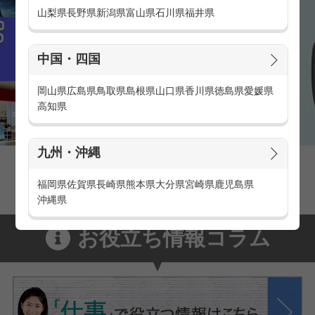
山梨県
長野県
新潟県
富山県
石川県
福井県
中国・四国
岡山県
広島県
鳥取県
島根県
山口県
香川県
徳島県
愛媛県
高知県
九州・沖縄
家電量販店の派遣・バイト求人
家電量販店で働くメリットをご紹介！
福岡県
佐賀県
長崎県
熊本県
大分県
宮崎県
鹿児島県
沖縄県
お役立ち情報コラム