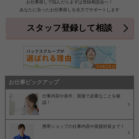
お仕事探しで悩んだらまずは登録相談会へ！
あなたに合ったお仕事探しを全力でサポートします
中頭郡北中城村
中頭郡中城村
7件
2件
中頭郡西原町
島尻郡与那原町
2件
1件
スタッフ登録して相談
島尻郡南風原町
3件
お仕事ピックアップ
仕事内容や条件、面接で必要なことを確
認！
携帯ショップの仕事内容や面接対策まで！