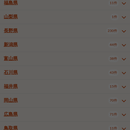
大仙市
2件
福島県
11件
和泉市
箕面市
柏原市
12件
5件
1件
山形県全域
山形市
米沢市
11件
5件
1件
岩見沢市
網走市
苫小牧市
3件
1件
3件
柴田郡大河原町
宮城郡利府町
1件
1件
羽曳野市
門真市
摂津市
2件
3件
1件
鶴岡市
新庄市
上山市
1件
1件
2件
江別市
紋別市
千歳市
3件
1件
2件
山梨県
富谷市
1件
2件
福島県全域
福島市
会津若松市
11件
3件
1件
高石市
藤井寺市
東大阪市
1件
1件
7件
天童市
1件
恵庭市
北広島市
紋別郡遠軽町
3件
1件
1件
郡山市
いわき市
5件
2件
長野県
230件
山梨県全域
中巨摩郡昭和町
1件
1件
泉南市
四條畷市
大阪狭山市
1件
2件
1件
釧路郡釧路町
厚岸郡厚岸町
1件
1件
新潟県
44件
長野県全域
長野市
松本市
230件
63件
40件
上田市
岡谷市
飯田市
19件
3件
20件
富山県
38件
新潟県全域
新潟市東区
44件
2件
諏訪市
須坂市
小諸市
5件
13件
4件
新潟市中央区
新潟市江南区
11件
3件
石川県
43件
富山県全域
富山市
高岡市
38件
27件
5件
伊那市
駒ヶ根市
中野市
6件
6件
2件
新潟市西区
長岡市
柏崎市
4件
11件
1件
砺波市
小矢部市
射水市
1件
2件
3件
福井県
大町市
飯山市
茅野市
15件
1件
5件
2件
石川県全域
金沢市
小松市
43件
22件
4件
新発田市
小千谷市
見附市
3件
1件
1件
塩尻市
佐久市
千曲市
2件
12件
4件
白山市
野々市市
4件
13件
岡山県
燕市
上越市
佐渡市
70件
3件
3件
1件
福井県全域
福井市
越前市
15件
12件
3件
安曇野市
北佐久郡軽井沢町
2件
4件
広島県
71件
岡山県全域
岡山市北区
70件
27件
諏訪郡下諏訪町
諏訪郡富士見町
1件
1件
岡山市中区
岡山市東区
6件
2件
上伊那郡箕輪町
上伊那郡宮田村
2件
1件
鳥取県
11件
広島県全域
広島市中区
71件
24件