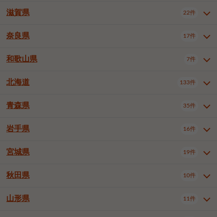
大阪市浪速区
大阪市東淀川区
4件
1件
神戸市兵庫区
神戸市長田区
2件
1件
一宮市
半田市
春日井市
3件
2件
3件
滋賀県
22件
京都府全域
京都市北区
35件
1件
大阪市生野区
大阪市阿倍野区
1件
2件
神戸市須磨区
神戸市垂水区
1件
11件
豊川市
津島市
豊田市
3件
1件
8件
京都市左京区
京都市中京区
2件
2件
奈良県
大阪市住吉区
大阪市西成区
17件
1件
1件
滋賀県全域
大津市
彦根市
22件
3件
1件
神戸市北区
神戸市中央区
4件
14件
安城市
西尾市
小牧市
5件
2件
1件
京都市下京区
京都市南区
10件
6件
大阪市鶴見区
大阪市住之江区
1件
1件
長浜市
近江八幡市
草津市
1件
2件
3件
和歌山県
神戸市西区
姫路市
尼崎市
7件
4件
7件
6件
奈良県全域
奈良市
大和高田市
稲沢市
17件
大府市
4件
知立市
1件
1件
1件
1件
京都市右京区
京都市伏見区
1件
2件
大阪市平野区
大阪市北区
2件
58件
守山市
甲賀市
湖南市
4件
2件
1件
明石市
西宮市
洲本市
6件
8件
1件
大和郡山市
橿原市
桜井市
高浜市
1件
日進市
4件
長久手市
2件
1件
2件
2件
北海道
京都市山科区
京都市西京区
133件
1件
1件
和歌山県全域
和歌山市
橋本市
7件
2件
1件
大阪市中央区
堺市堺区
13件
2件
東近江市
蒲生郡竜王町
4件
1件
芦屋市
伊丹市
豊岡市
1件
3件
1件
御所市
生駒市
香芝市
愛知郡東郷町
1件
丹羽郡扶桑町
1件
1件
6件
2件
福知山市
舞鶴市
綾部市
1件
1件
1件
御坊市
田辺市
岩出市
1件
1件
2件
堺市中区
堺市東区
堺市西区
1件
1件
2件
青森県
35件
北海道全域
札幌市中央区
133件
27件
加古川市
西脇市
宝塚市
11件
1件
2件
生駒郡斑鳩町
北葛城郡上牧町
知多郡東浦町
1件
額田郡幸田町
1件
4件
2件
宇治市
亀岡市
長岡京市
1件
2件
1件
堺市南区
堺市北区
堺市美原区
1件
2件
1件
札幌市北区
札幌市東区
19件
4件
三木市
川西市
三田市
2件
1件
1件
岩手県
16件
青森県全域
青森市
弘前市
35件
14件
7件
八幡市
2件
岸和田市
豊中市
吹田市
4件
6件
1件
札幌市白石区
札幌市豊平区
4件
8件
加西市
丹波篠山市
丹波市
1件
1件
1件
八戸市
三沢市
むつ市
9件
3件
2件
宮城県
19件
岩手県全域
盛岡市
花巻市
泉大津市
16件
高槻市
8件
守口市
1件
1件
5件
1件
札幌市西区
札幌市厚別区
17件
4件
宍粟市
加東市
たつの市
1件
2件
1件
北上市
一関市
奥州市
枚方市
2件
茨木市
1件
八尾市
4件
7件
4件
5件
秋田県
札幌市手稲区
札幌市清田区
10件
2件
5件
宮城県全域
仙台市青葉区
神崎郡福崎町
19件
揖保郡太子町
6件
1件
1件
泉佐野市
富田林市
寝屋川市
3件
2件
4件
函館市
小樽市
旭川市
4件
1件
10件
仙台市宮城野区
仙台市太白区
3件
1件
山形県
11件
秋田県全域
秋田市
大館市
10件
6件
2件
河内長野市
松原市
大東市
1件
1件
1件
釧路市
帯広市
北見市
2件
2件
4件
仙台市泉区
名取市
多賀城市
3件
1件
1件