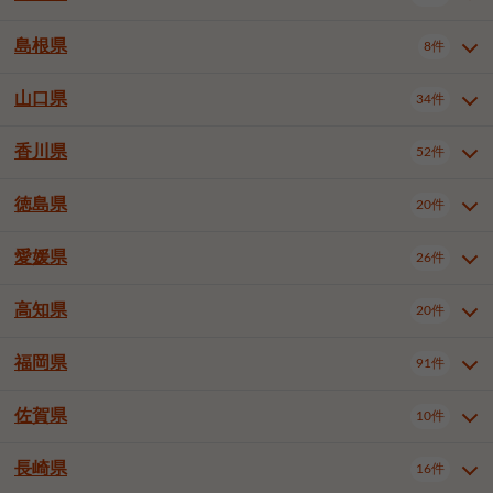
岡山市南区
倉敷市
津山市
6件
19件
7件
下伊那郡喬木村
木曽郡木曽町
1件
5件
広島市南区
広島市西区
10件
4件
島根県
8件
鳥取県全域
鳥取市
米子市
11件
2件
5件
笠岡市
総社市
瀬戸内市
1件
1件
1件
東筑摩郡麻績村
東筑摩郡山形村
1件
4件
広島市安佐南区
呉市
三原市
6件
2件
4件
倉吉市
西伯郡日吉津村
1件
3件
山口県
34件
島根県全域
松江市
出雲市
埴科郡坂城町
8件
5件
3件
1件
尾道市
福山市
東広島市
1件
12件
4件
香川県
廿日市市
安芸郡府中町
52件
1件
2件
山口県全域
下関市
宇部市
34件
7件
2件
安芸郡海田町
1件
山口市
防府市
下松市
9件
1件
6件
徳島県
20件
香川県全域
高松市
丸亀市
52件
41件
6件
岩国市
柳井市
周南市
4件
1件
1件
観音寺市
さぬき市
三豊市
1件
1件
1件
愛媛県
26件
徳島県全域
徳島市
阿南市
20件
13件
4件
山陽小野田市
3件
綾歌郡綾川町
2件
海部郡美波町
板野郡藍住町
1件
2件
高知県
20件
愛媛県全域
松山市
今治市
26件
13件
3件
宇和島市
新居浜市
西条市
1件
4件
1件
福岡県
91件
高知県全域
高知市
土佐市
20件
19件
1件
大洲市
四国中央市
東温市
1件
2件
1件
佐賀県
10件
福岡県全域
北九州市若松区
91件
2件
北九州市小倉北区
北九州市小倉南区
3件
3件
長崎県
16件
佐賀県全域
佐賀市
唐津市
10件
9件
1件