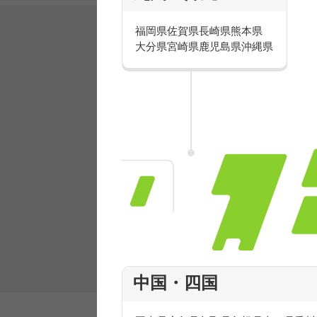
福岡県
佐賀県
長崎県
熊本県
大分県
宮崎県
鹿児島県
沖縄県
有名ブランドで楽しく働こう
人気を誇るブランドで 販売&店舗運営ス
フ積極採用中！
中国・四国