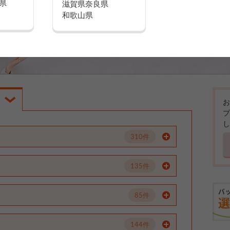
県
滋賀県
奈良県
和歌山県
お
プ
し
310件
135件
85件
144件