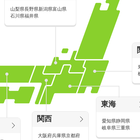
山梨県
長野県
新潟県
富山県
派遣・アルバイトのおすすめ求人特
石川県
福井県
家電量販店の派遣・バイト求人
東海
タッ
家電量販店で働くメリットをご紹介！
官
関西
愛知県
静岡県
岐阜県
三重県
大阪府
兵庫県
京都府