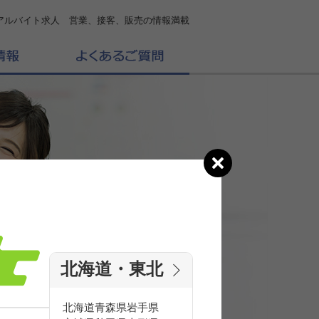
アルバイト求人 営業、接客、販売の情報満載
北海道・東北
の
求人を探す
北海道
青森県
岩手県