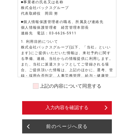
■事業者の氏名又は名称
株式会社バックスグループ
代表取締役 岡田 努
■個人情報保護管理者の職名、所属及び連絡先
個人情報保護管理者 経営管理本部長
連絡先 電話：03-6626-5911
1. 利用目的について
株式会社バックスグループ(以下、「当社」といい
ます)にご提供いただいた情報は、来社予約に関す
る準備、連絡、当社からの情報提供に利用します。
また、当社に派遣スタッフとしてご登録される場
合、ご提供頂いた情報は、上記のほかに、選考、登
録・採用合否判定、人事労務管理、給与・健康管
理、安全管理、勤務状況の証明、派遣先若しくは派
上記の内容について同意する
遣先になろうとする者、又は紹介先若しくは紹介先
になろうとする者へのスキル・資格・経歴等の照会
に対する通知、派遣先への就業状況確認等、業務請
負・委託注文主への各種申請・報告等、当社の各種
入力内容を確認する
情報（福利厚生、教育研修等）、資料の送付、提
供、その他、派遣業務、紹介業務管理等、及びこれ
らに準ずる目的に利用します。また、派遣先による
前のページへ戻る
評価情報については人事労務管理、及びこれに準ず
る目的に利用します。また、当社に派遣スタッフと