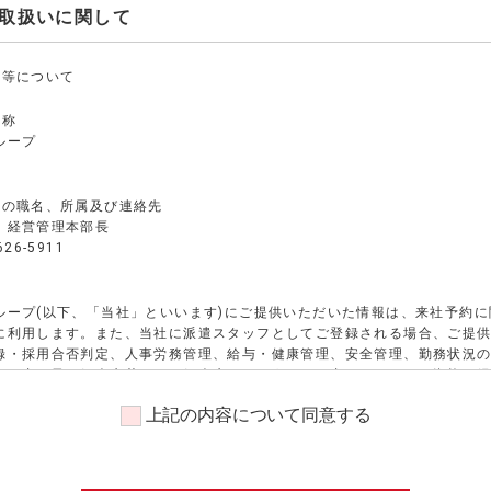
取扱いに関して
い等について
名称
ループ
者の職名、所属及び連絡先
 経営管理本部長
26-5911
ループ(以下、「当社」といいます)にご提供いただいた情報は、来社予約
に利用します。また、当社に派遣スタッフとしてご登録される場合、ご提
録・採用合否判定、人事労務管理、給与・健康管理、安全管理、勤務状況
する者、又は紹介先若しくは紹介先になろうとする者へのスキル・資格・
業状況確認等、業務請負・委託注文主への各種申請・報告等、当社の各種
上記の内容について同意する
付、提供、その他、派遣業務、紹介業務管理等、及びこれらに準ずる目的
報については人事労務管理、及びこれに準ずる目的に利用します。また、
合で紹介予定派遣のお仕事のご案内をご希望される方は、上記のほかに、
利用します。