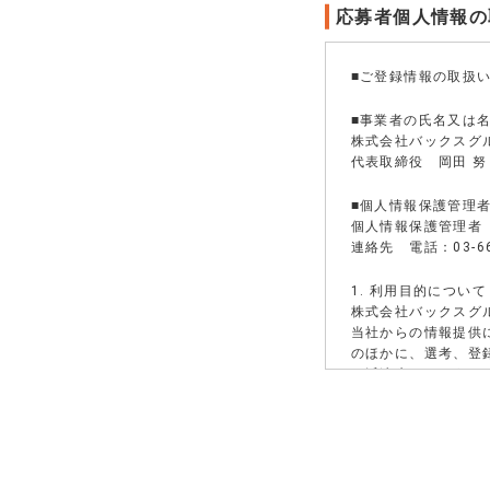
応募者個人情報の
■ご登録情報の取扱
■事業者の氏名又は
株式会社バックスグ
代表取締役 岡田 努
■個人情報保護管理
個人情報保護管理者
連絡先 電話：03-66
1. 利用目的について
株式会社バックスグ
当社からの情報提供
のほかに、選考、登
は派遣先になろうと
通知、派遣先への就
研修等）、資料の送
派遣先による評価情
してご登録される場
派遣先による選考に