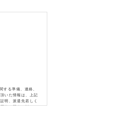
に関する準備、連絡、
供頂いた情報は、上記
の証明、派遣先若しく
経歴等の照会に対する
情報（福利厚生、教育
に利用します。また、
当社に派遣スタッフと
紹介予定派遣における