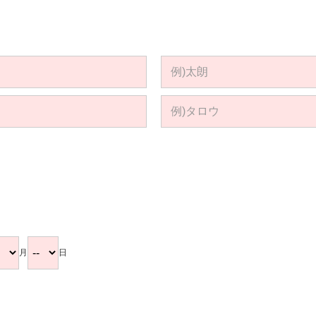
。
月
日