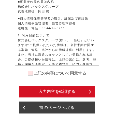
■事業者の氏名又は名称
株式会社バックスグループ
代表取締役 岡田 努
■個人情報保護管理者の職名、所属及び連絡先
個人情報保護管理者 経営管理本部長
連絡先 電話：03-6626-5911
1. 利用目的について
株式会社バックスグループ(以下、「当社」といい
ます)にご提供いただいた情報は、来社予約に関す
る準備、連絡、当社からの情報提供に利用します。
また、当社に派遣スタッフとしてご登録される場
合、ご提供頂いた情報は、上記のほかに、選考、登
録・採用合否判定、人事労務管理、給与・健康管
理、安全管理、勤務状況の証明、派遣先若しくは派
上記の内容について同意する
遣先になろうとする者、又は紹介先若しくは紹介先
になろうとする者へのスキル・資格・経歴等の照会
に対する通知、派遣先への就業状況確認等、業務請
負・委託注文主への各種申請・報告等、当社の各種
入力内容を確認する
情報（福利厚生、教育研修等）、資料の送付、提
供、その他、派遣業務、紹介業務管理等、及びこれ
らに準ずる目的に利用します。また、派遣先による
前のページへ戻る
評価情報については人事労務管理、及びこれに準ず
る目的に利用します。また、当社に派遣スタッフと