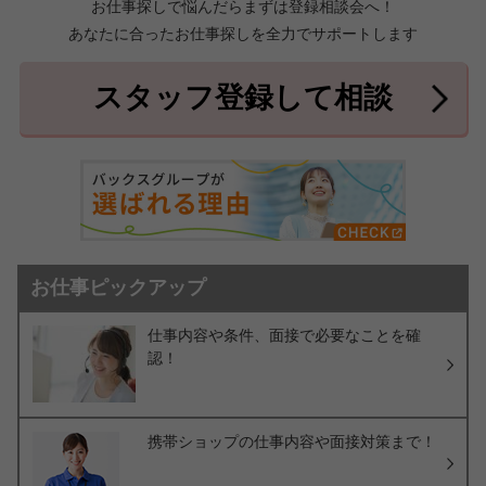
お仕事探しで悩んだらまずは登録相談会へ！
あなたに合ったお仕事探しを全力でサポートします
中頭郡北中城村
中頭郡中城村
7件
2件
中頭郡西原町
島尻郡与那原町
2件
1件
スタッフ登録して相談
島尻郡南風原町
3件
お仕事ピックアップ
仕事内容や条件、面接で必要なことを確
認！
携帯ショップの仕事内容や面接対策まで！