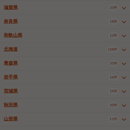
大阪市浪速区
大阪市生野区
5件
1件
神戸市兵庫区
神戸市長田区
3件
1件
一宮市
半田市
春日井市
3件
2件
3件
滋賀県
23件
京都府全域
京都市北区
31件
1件
大阪市城東区
大阪市阿倍野区
1件
2件
神戸市須磨区
神戸市垂水区
1件
9件
豊川市
津島市
豊田市
3件
1件
8件
京都市左京区
京都市中京区
2件
1件
奈良県
大阪市住吉区
大阪市西成区
18件
1件
1件
滋賀県全域
大津市
彦根市
23件
3件
1件
神戸市北区
神戸市中央区
4件
12件
安城市
西尾市
小牧市
5件
2件
1件
京都市下京区
京都市南区
10件
6件
大阪市住之江区
大阪市平野区
1件
1件
長浜市
近江八幡市
草津市
1件
1件
5件
和歌山県
神戸市西区
姫路市
尼崎市
12件
4件
6件
3件
奈良県全域
奈良市
大和高田市
稲沢市
18件
大府市
4件
知立市
1件
1件
1件
1件
京都市右京区
京都市伏見区
1件
2件
大阪市北区
大阪市中央区
59件
12件
守山市
甲賀市
湖南市
3件
2件
1件
明石市
西宮市
芦屋市
4件
7件
1件
大和郡山市
橿原市
桜井市
高浜市
1件
日進市
4件
長久手市
2件
1件
2件
2件
北海道
京都市山科区
京都市西京区
128件
1件
1件
和歌山県全域
和歌山市
海南市
12件
5件
1件
堺市堺区
堺市中区
堺市東区
1件
1件
2件
高島市
東近江市
蒲生郡竜王町
1件
4件
1件
伊丹市
加古川市
西脇市
3件
9件
1件
御所市
生駒市
香芝市
愛知郡東郷町
1件
丹羽郡扶桑町
2件
1件
6件
2件
宇治市
亀岡市
長岡京市
1件
2件
1件
橋本市
有田市
御坊市
1件
1件
1件
堺市西区
堺市北区
堺市美原区
2件
2件
1件
青森県
35件
北海道全域
札幌市中央区
128件
23件
宝塚市
三木市
川西市
2件
2件
1件
生駒郡斑鳩町
北葛城郡上牧町
知多郡東浦町
1件
額田郡幸田町
1件
4件
2件
八幡市
2件
岩出市
3件
岸和田市
豊中市
吹田市
4件
5件
1件
札幌市北区
札幌市東区
19件
4件
三田市
加西市
丹波篠山市
1件
1件
1件
岩手県
16件
青森県全域
青森市
弘前市
35件
14件
7件
泉大津市
高槻市
守口市
1件
5件
1件
札幌市白石区
札幌市豊平区
4件
8件
加東市
たつの市
神崎郡福崎町
2件
1件
1件
八戸市
三沢市
むつ市
9件
3件
2件
宮城県
19件
岩手県全域
盛岡市
花巻市
枚方市
16件
茨木市
8件
八尾市
1件
5件
4件
3件
札幌市西区
札幌市厚別区
16件
4件
揖保郡太子町
1件
北上市
一関市
奥州市
泉佐野市
2件
富田林市
1件
寝屋川市
4件
3件
2件
4件
秋田県
札幌市手稲区
札幌市清田区
10件
2件
5件
宮城県全域
仙台市青葉区
19件
6件
河内長野市
松原市
大東市
1件
1件
1件
函館市
小樽市
旭川市
4件
1件
10件
仙台市宮城野区
仙台市太白区
3件
1件
山形県
11件
秋田県全域
秋田市
大館市
10件
6件
2件
和泉市
箕面市
柏原市
11件
5件
1件
釧路市
帯広市
北見市
2件
2件
4件
仙台市泉区
名取市
多賀城市
3件
1件
1件