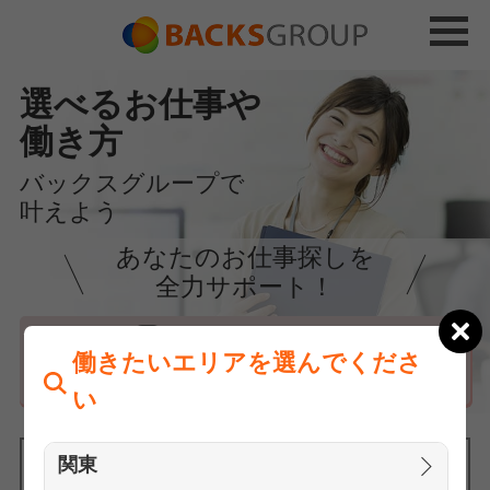
選べるお仕事や
働き方
バックスグループで
叶えよう
あなたのお仕事探しを
全力サポート！
はじめての方へ
働きたいエリアを選んでくださ
まずは相談
い
関東
働きたいエリアを選んでください