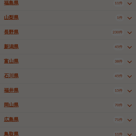
大仙市
2件
福島県
11件
羽曳野市
門真市
摂津市
2件
3件
1件
山形県全域
山形市
米沢市
11件
5件
1件
岩見沢市
網走市
苫小牧市
3件
1件
3件
柴田郡大河原町
宮城郡利府町
1件
1件
高石市
藤井寺市
東大阪市
1件
1件
7件
鶴岡市
新庄市
上山市
1件
1件
2件
江別市
紋別市
千歳市
3件
1件
2件
山梨県
富谷市
1件
2件
福島県全域
福島市
会津若松市
11件
3件
1件
泉南市
四條畷市
大阪狭山市
2件
2件
1件
天童市
1件
恵庭市
北広島市
紋別郡遠軽町
3件
1件
1件
郡山市
いわき市
5件
2件
長野県
230件
山梨県全域
中巨摩郡昭和町
1件
1件
釧路郡釧路町
厚岸郡厚岸町
1件
1件
新潟県
45件
長野県全域
長野市
松本市
230件
63件
40件
上田市
岡谷市
飯田市
19件
3件
20件
富山県
38件
新潟県全域
新潟市東区
45件
2件
諏訪市
須坂市
小諸市
5件
13件
4件
新潟市中央区
新潟市江南区
12件
3件
石川県
45件
富山県全域
富山市
高岡市
38件
27件
5件
伊那市
駒ヶ根市
中野市
6件
6件
2件
新潟市西区
長岡市
柏崎市
4件
11件
1件
砺波市
小矢部市
射水市
1件
2件
3件
福井県
大町市
飯山市
茅野市
15件
1件
5件
2件
石川県全域
金沢市
小松市
45件
22件
4件
新発田市
小千谷市
見附市
3件
1件
1件
塩尻市
佐久市
千曲市
2件
12件
4件
白山市
野々市市
6件
13件
岡山県
燕市
上越市
佐渡市
70件
3件
3件
1件
福井県全域
福井市
越前市
15件
12件
3件
安曇野市
北佐久郡軽井沢町
2件
4件
広島県
71件
岡山県全域
岡山市北区
70件
27件
諏訪郡下諏訪町
諏訪郡富士見町
1件
1件
岡山市中区
岡山市東区
6件
2件
上伊那郡箕輪町
上伊那郡宮田村
2件
1件
鳥取県
11件
広島県全域
広島市中区
71件
24件