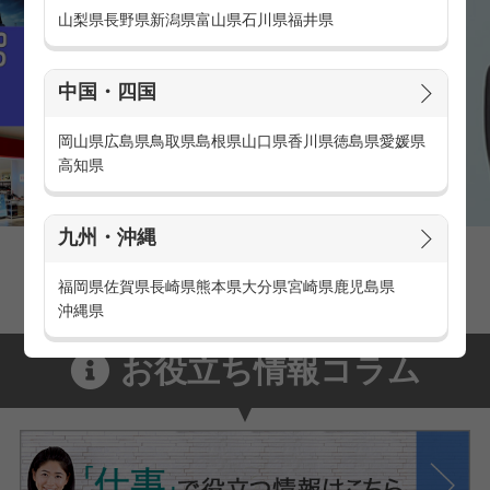
山梨県
長野県
新潟県
富山県
石川県
福井県
中国・四国
岡山県
広島県
鳥取県
島根県
山口県
香川県
徳島県
愛媛県
高知県
九州・沖縄
家電量販店の派遣・バイト求人
家電量販店で働くメリットをご紹介！
福岡県
佐賀県
長崎県
熊本県
大分県
宮崎県
鹿児島県
沖縄県
お役立ち情報コラム