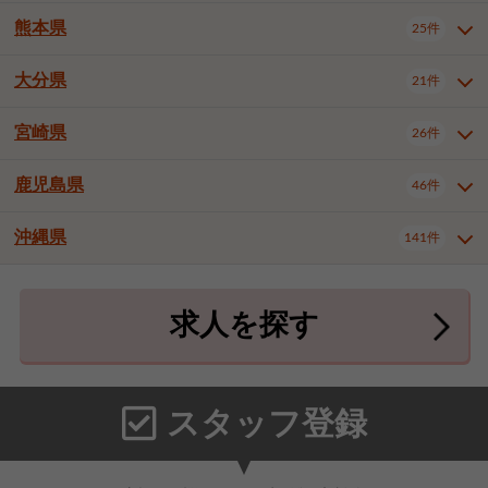
北九州市八幡東区
北九州市八幡西区
3件
3件
武雄市
1件
熊本県
25件
長崎県全域
長崎市
佐世保市
13件
3件
5件
福岡市東区
福岡市博多区
4件
16件
島原市
諫早市
大村市
1件
1件
1件
大分県
福岡市中央区
福岡市西区
21件
8件
3件
熊本県全域
熊本市中央区
25件
7件
西彼杵郡時津町
2件
福岡市城南区
福岡市早良区
1件
2件
熊本市西区
熊本市南区
1件
2件
宮崎県
26件
大分県全域
大分市
別府市
21件
17件
1件
大牟田市
久留米市
直方市
2件
7件
1件
熊本市北区
八代市
人吉市
1件
2件
1件
中津市
3件
鹿児島県
46件
宮崎県全域
宮崎市
都城市
26件
14件
9件
飯塚市
田川市
八女市
1件
1件
1件
荒尾市
宇土市
宇城市
2件
1件
1件
延岡市
日南市
日向市
1件
1件
1件
行橋市
小郡市
筑紫野市
2件
3件
3件
沖縄県
合志市
菊池郡菊陽町
141件
1件
4件
鹿児島県全域
鹿児島市
46件
25件
春日市
大野城市
宗像市
3件
1件
1件
上益城郡御船町
2件
鹿屋市
阿久根市
出水市
6件
1件
3件
沖縄県全域
那覇市
宜野湾市
141件
32件
7件
太宰府市
福津市
糟屋郡志免町
1件
1件
3件
求人を探す
薩摩川内市
日置市
曽於市
4件
1件
1件
石垣市
浦添市
名護市
2件
24件
6件
糟屋郡新宮町
糟屋郡久山町
2件
2件
霧島市
南さつま市
姶良市
3件
1件
1件
糸満市
沖縄市
豊見城市
3件
8件
9件
那珂川市
1件
うるま市
宮古島市
南城市
18件
2件
3件
スタッフ登録
国頭郡本部町
国頭郡金武町
1件
2件
中頭郡読谷村
中頭郡北谷町
3件
6件