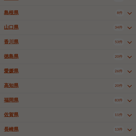
岡山市南区
倉敷市
津山市
6件
19件
7件
下伊那郡喬木村
木曽郡木曽町
1件
5件
広島市南区
広島市西区
10件
4件
島根県
8件
鳥取県全域
鳥取市
米子市
11件
2件
5件
笠岡市
総社市
瀬戸内市
1件
1件
1件
東筑摩郡麻績村
東筑摩郡山形村
1件
4件
広島市安佐南区
呉市
三原市
6件
2件
4件
倉吉市
西伯郡日吉津村
1件
3件
山口県
34件
島根県全域
松江市
出雲市
埴科郡坂城町
8件
5件
3件
1件
尾道市
福山市
東広島市
1件
12件
4件
香川県
廿日市市
安芸郡府中町
53件
1件
2件
山口県全域
下関市
宇部市
34件
7件
2件
安芸郡海田町
1件
山口市
防府市
下松市
9件
1件
6件
徳島県
20件
香川県全域
高松市
丸亀市
53件
42件
6件
岩国市
柳井市
周南市
4件
1件
1件
観音寺市
さぬき市
三豊市
1件
1件
1件
愛媛県
26件
徳島県全域
徳島市
阿南市
20件
13件
4件
山陽小野田市
3件
綾歌郡綾川町
2件
海部郡美波町
板野郡藍住町
1件
2件
高知県
20件
愛媛県全域
松山市
今治市
26件
13件
3件
宇和島市
新居浜市
西条市
1件
4件
1件
福岡県
83件
高知県全域
高知市
土佐市
20件
19件
1件
大洲市
四国中央市
東温市
1件
2件
1件
佐賀県
11件
福岡県全域
北九州市若松区
83件
1件
北九州市小倉北区
北九州市小倉南区
3件
3件
長崎県
13件
佐賀県全域
佐賀市
唐津市
11件
9件
1件