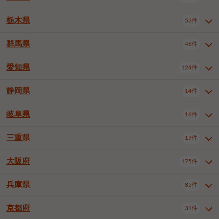
横浜市戸塚区
横浜市港南区
2件
6件
さいたま市浦和区
さいたま市緑区
3件
1件
杉並区
豊島区
北区
12件
61件
4件
千葉市花見川区
千葉市稲毛区
4件
3件
栃木県
横浜市旭区
横浜市泉区
53件
4件
2件
茨城県全域
水戸市
日立市
108件
25件
6件
川越市
熊谷市
川口市
6件
1件
7件
荒川区
板橋区
練馬区
1件
3件
5件
千葉市若葉区
千葉市緑区
2件
2件
横浜市青葉区
横浜市都筑区
4件
7件
土浦市
古河市
石岡市
5件
3件
4件
群馬県
所沢市
飯能市
本庄市
46件
5件
1件
2件
栃木県全域
宇都宮市
足利市
53件
27件
2件
足立区
葛飾区
江戸川区
11件
6件
4件
千葉市美浜区
市川市
船橋市
9件
9件
8件
川崎市川崎区
川崎市幸区
8件
8件
龍ケ崎市
常陸太田市
北茨城市
1件
2件
1件
東松山市
春日部市
狭山市
3件
7件
2件
佐野市
日光市
小山市
6件
1件
5件
八王子市
立川市
武蔵野市
8件
16件
7件
愛知県
木更津市
松戸市
野田市
124件
7件
8件
4件
群馬県全域
前橋市
高崎市
46件
7件
17件
川崎市中原区
川崎市高津区
1件
1件
笠間市
取手市
牛久市
1件
2件
6件
羽生市
鴻巣市
深谷市
3件
2件
1件
真岡市
大田原市
那須塩原市
1件
3件
3件
三鷹市
青梅市
1件
2件
茂原市
成田市
佐倉市
5件
5件
1件
桐生市
伊勢崎市
太田市
1件
6件
7件
川崎市宮前区
川崎市麻生区
1件
1件
静岡県
つくば市
ひたちなか市
14件
17件
10件
愛知県全域
名古屋市千種区
124件
1件
上尾市
越谷市
蕨市
2件
5件
1件
さくら市
下野市
1件
1件
府中市（東京都）
昭島市
2件
2件
旭市
習志野市
柏市
1件
5件
15件
館林市
みどり市
1件
4件
相模原市緑区
相模原市南区
2件
2件
鹿嶋市
守谷市
那珂市
1件
4件
2件
名古屋市東区
名古屋市西区
1件
7件
戸田市
入間市
朝霞市
3件
3件
1件
岐阜県
河内郡上三川町
下都賀郡壬生町
16件
2件
1件
静岡県全域
静岡市葵区
調布市
14件
町田市
小平市
3件
5件
9件
1件
市原市
流山市
八千代市
7件
6件
1件
北群馬郡吉岡町
邑楽郡千代田町
2件
1件
横須賀市
平塚市
鎌倉市
3件
13件
3件
稲敷市
神栖市
鉾田市
1件
10件
2件
名古屋市中村区
名古屋市中区
23件
3件
志木市
久喜市
富士見市
1件
3件
2件
静岡市駿河区
富士市
藤枝市
国分寺市
3件
清瀬市
1件
東久留米市
1件
2件
2件
1件
鴨川市
鎌ケ谷市
君津市
2件
1件
1件
三重県
17件
岐阜県全域
岐阜市
大垣市
藤沢市
16件
茅ヶ崎市
4件
秦野市
4件
13件
2件
1件
つくばみらい市
小美玉市
3件
1件
名古屋市昭和区
名古屋市瑞穂区
1件
1件
三郷市
蓮田市
坂戸市
3件
1件
2件
駿東郡清水町
浜松市中央区
多摩市
1件
稲城市
5件
1件
3件
浦安市
四街道市
印西市
3件
1件
9件
高山市
多治見市
羽島市
厚木市
1件
大和市
1件
伊勢原市
1件
2件
2件
2件
稲敷郡阿見町
1件
大阪府
名古屋市中川区
名古屋市港区
175件
1件
4件
三重県全域
津市
四日市市
幸手市
17件
児玉郡上里町
3件
2件
1件
1件
白井市
富里市
山武市
2件
2件
2件
土岐市
各務原市
可児市
海老名市
1件
座間市
1件
1件
1件
2件
名古屋市南区
名古屋市守山区
2件
1件
桑名市
鈴鹿市
員弁郡東員町
3件
6件
1件
兵庫県
85件
大阪府全域
大阪市西区
いすみ市
175件
長生郡長生村
2件
1件
1件
本巣市
本巣郡北方町
1件
1件
名古屋市緑区
名古屋市名東区
5件
1件
多気郡明和町
2件
大阪市港区
大阪市天王寺区
1件
1件
京都府
31件
兵庫県全域
神戸市東灘区
85件
4件
名古屋市天白区
豊橋市
岡崎市
1件
6件
16件