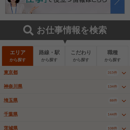
お仕事情報を検索
エリア
路線・駅
こだわり
職種
から探す
から探す
から探す
から探す
東京都
315件
神奈川県
134件
東京都全域
千代田区
中央区
315件
22件
9件
港区
新宿区
文京区
8件
26件
2件
埼玉県
88件
神奈川県全域
横浜市西区
134件
28件
台東区
墨田区
江東区
8件
9件
7件
横浜市中区
横浜市磯子区
6件
1件
千葉県
144件
埼玉県全域
さいたま市北区
88件
3件
品川区
目黒区
大田区
12件
5件
5件
横浜市金沢区
横浜市港北区
2件
4件
さいたま市大宮区
さいたま市見沼区
10件
2件
茨城県
世田谷区
渋谷区
中野区
108件
9件
22件
2件
千葉県全域
千葉市中央区
144件
17件