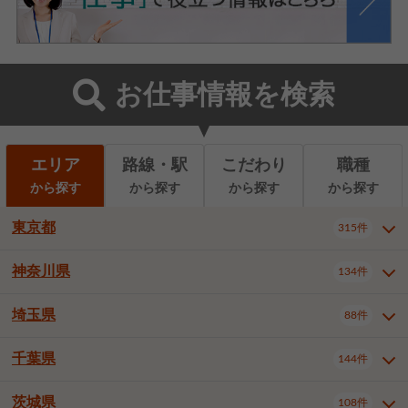
お仕事情報を検索
エリア
路線・駅
こだわり
職種
から探す
から探す
から探す
から探す
東京都
315件
神奈川県
134件
東京都全域
千代田区
中央区
315件
22件
9件
港区
新宿区
文京区
8件
26件
2件
埼玉県
88件
神奈川県全域
横浜市西区
134件
28件
台東区
墨田区
江東区
8件
9件
7件
横浜市中区
横浜市磯子区
6件
1件
千葉県
144件
埼玉県全域
さいたま市北区
88件
3件
品川区
目黒区
大田区
12件
5件
5件
横浜市金沢区
横浜市港北区
2件
4件
さいたま市大宮区
さいたま市見沼区
10件
2件
茨城県
世田谷区
渋谷区
中野区
108件
9件
22件
2件
千葉県全域
千葉市中央区
144件
17件