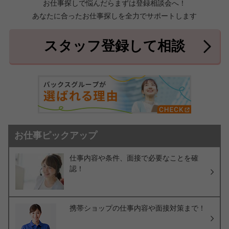
お仕事探しで悩んだらまずは登録相談会へ！
あなたに合ったお仕事探しを全力でサポートします
中頭郡北中城村
中頭郡中城村
7件
2件
中頭郡西原町
島尻郡与那原町
2件
1件
スタッフ登録して相談
島尻郡南風原町
3件
お仕事ピックアップ
仕事内容や条件、面接で必要なことを確
認！
携帯ショップの仕事内容や面接対策まで！