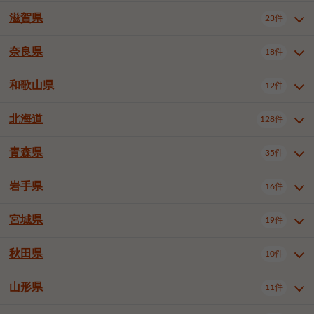
大阪市浪速区
大阪市生野区
5件
1件
神戸市兵庫区
神戸市長田区
3件
1件
一宮市
半田市
春日井市
3件
2件
3件
滋賀県
23件
京都府全域
京都市北区
31件
1件
大阪市城東区
大阪市阿倍野区
1件
2件
神戸市須磨区
神戸市垂水区
1件
9件
豊川市
津島市
豊田市
3件
1件
8件
京都市左京区
京都市中京区
2件
1件
奈良県
大阪市住吉区
大阪市西成区
18件
1件
1件
滋賀県全域
大津市
彦根市
23件
3件
1件
神戸市北区
神戸市中央区
4件
12件
安城市
西尾市
小牧市
5件
2件
1件
京都市下京区
京都市南区
10件
6件
大阪市住之江区
大阪市平野区
1件
1件
長浜市
近江八幡市
草津市
1件
1件
5件
和歌山県
神戸市西区
姫路市
尼崎市
12件
4件
6件
3件
奈良県全域
奈良市
大和高田市
稲沢市
18件
大府市
4件
知立市
1件
1件
1件
1件
京都市右京区
京都市伏見区
1件
2件
大阪市北区
大阪市中央区
59件
12件
守山市
甲賀市
湖南市
3件
2件
1件
明石市
西宮市
芦屋市
4件
7件
1件
大和郡山市
橿原市
桜井市
高浜市
1件
日進市
4件
長久手市
2件
1件
2件
2件
北海道
京都市山科区
京都市西京区
128件
1件
1件
和歌山県全域
和歌山市
海南市
12件
5件
1件
堺市堺区
堺市中区
堺市東区
1件
1件
2件
高島市
東近江市
蒲生郡竜王町
1件
4件
1件
伊丹市
加古川市
西脇市
3件
9件
1件
御所市
生駒市
香芝市
愛知郡東郷町
1件
丹羽郡扶桑町
2件
1件
6件
2件
宇治市
亀岡市
長岡京市
1件
2件
1件
橋本市
有田市
御坊市
1件
1件
1件
堺市西区
堺市北区
堺市美原区
2件
2件
1件
青森県
35件
北海道全域
札幌市中央区
128件
23件
宝塚市
三木市
川西市
2件
2件
1件
生駒郡斑鳩町
北葛城郡上牧町
知多郡東浦町
1件
額田郡幸田町
1件
4件
2件
八幡市
2件
岩出市
3件
岸和田市
豊中市
吹田市
4件
5件
1件
札幌市北区
札幌市東区
19件
4件
三田市
加西市
丹波篠山市
1件
1件
1件
岩手県
16件
青森県全域
青森市
弘前市
35件
14件
7件
泉大津市
高槻市
守口市
1件
5件
1件
札幌市白石区
札幌市豊平区
4件
8件
加東市
たつの市
神崎郡福崎町
2件
1件
1件
八戸市
三沢市
むつ市
9件
3件
2件
宮城県
19件
岩手県全域
盛岡市
花巻市
枚方市
16件
茨木市
8件
八尾市
1件
5件
4件
3件
札幌市西区
札幌市厚別区
16件
4件
揖保郡太子町
1件
北上市
一関市
奥州市
泉佐野市
2件
富田林市
1件
寝屋川市
4件
3件
2件
4件
秋田県
札幌市手稲区
札幌市清田区
10件
2件
5件
宮城県全域
仙台市青葉区
19件
6件
河内長野市
松原市
大東市
1件
1件
1件
函館市
小樽市
旭川市
4件
1件
10件
仙台市宮城野区
仙台市太白区
3件
1件
山形県
11件
秋田県全域
秋田市
大館市
10件
6件
2件
和泉市
箕面市
柏原市
11件
5件
1件
釧路市
帯広市
北見市
2件
2件
4件
仙台市泉区
名取市
多賀城市
3件
1件
1件