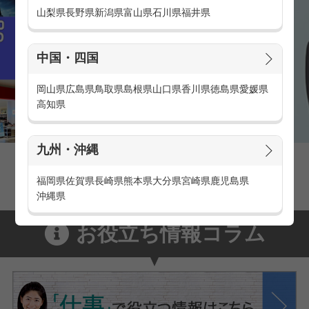
山梨県
長野県
新潟県
富山県
石川県
福井県
中国・四国
岡山県
広島県
鳥取県
島根県
山口県
香川県
徳島県
愛媛県
高知県
九州・沖縄
家電量販店の派遣・バイト求人
家電量販店で働くメリットをご紹介！
福岡県
佐賀県
長崎県
熊本県
大分県
宮崎県
鹿児島県
沖縄県
お役立ち情報コラム