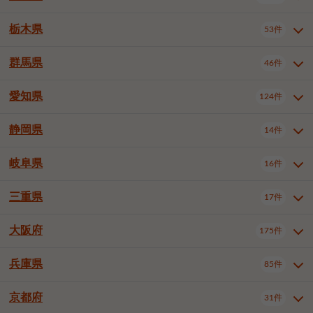
横浜市戸塚区
横浜市港南区
2件
6件
さいたま市浦和区
さいたま市緑区
3件
1件
杉並区
豊島区
北区
12件
61件
4件
千葉市花見川区
千葉市稲毛区
4件
3件
栃木県
横浜市旭区
横浜市泉区
53件
4件
2件
茨城県全域
水戸市
日立市
108件
25件
6件
川越市
熊谷市
川口市
6件
1件
7件
荒川区
板橋区
練馬区
1件
3件
5件
千葉市若葉区
千葉市緑区
2件
2件
横浜市青葉区
横浜市都筑区
4件
7件
土浦市
古河市
石岡市
5件
3件
4件
群馬県
所沢市
飯能市
本庄市
46件
5件
1件
2件
栃木県全域
宇都宮市
足利市
53件
27件
2件
足立区
葛飾区
江戸川区
11件
6件
4件
千葉市美浜区
市川市
船橋市
9件
9件
8件
川崎市川崎区
川崎市幸区
8件
8件
龍ケ崎市
常陸太田市
北茨城市
1件
2件
1件
東松山市
春日部市
狭山市
3件
7件
2件
佐野市
日光市
小山市
6件
1件
5件
八王子市
立川市
武蔵野市
8件
16件
7件
愛知県
木更津市
松戸市
野田市
124件
7件
8件
4件
群馬県全域
前橋市
高崎市
46件
7件
17件
川崎市中原区
川崎市高津区
1件
1件
笠間市
取手市
牛久市
1件
2件
6件
羽生市
鴻巣市
深谷市
3件
2件
1件
真岡市
大田原市
那須塩原市
1件
3件
3件
三鷹市
青梅市
1件
2件
茂原市
成田市
佐倉市
5件
5件
1件
桐生市
伊勢崎市
太田市
1件
6件
7件
川崎市宮前区
川崎市麻生区
1件
1件
静岡県
つくば市
ひたちなか市
14件
17件
10件
愛知県全域
名古屋市千種区
124件
1件
上尾市
越谷市
蕨市
2件
5件
1件
さくら市
下野市
1件
1件
府中市（東京都）
昭島市
2件
2件
旭市
習志野市
柏市
1件
5件
15件
館林市
みどり市
1件
4件
相模原市緑区
相模原市南区
2件
2件
鹿嶋市
守谷市
那珂市
1件
4件
2件
名古屋市東区
名古屋市西区
1件
7件
戸田市
入間市
朝霞市
3件
3件
1件
岐阜県
河内郡上三川町
下都賀郡壬生町
16件
2件
1件
静岡県全域
静岡市葵区
調布市
14件
町田市
小平市
3件
5件
9件
1件
市原市
流山市
八千代市
7件
6件
1件
北群馬郡吉岡町
邑楽郡千代田町
2件
1件
横須賀市
平塚市
鎌倉市
3件
13件
3件
稲敷市
神栖市
鉾田市
1件
10件
2件
名古屋市中村区
名古屋市中区
23件
3件
志木市
久喜市
富士見市
1件
3件
2件
静岡市駿河区
富士市
藤枝市
国分寺市
3件
清瀬市
1件
東久留米市
1件
2件
2件
1件
鴨川市
鎌ケ谷市
君津市
2件
1件
1件
三重県
17件
岐阜県全域
岐阜市
大垣市
藤沢市
16件
茅ヶ崎市
4件
秦野市
4件
13件
2件
1件
つくばみらい市
小美玉市
3件
1件
名古屋市昭和区
名古屋市瑞穂区
1件
1件
三郷市
蓮田市
坂戸市
3件
1件
2件
駿東郡清水町
浜松市中央区
多摩市
1件
稲城市
5件
1件
3件
浦安市
四街道市
印西市
3件
1件
9件
高山市
多治見市
羽島市
厚木市
1件
大和市
1件
伊勢原市
1件
2件
2件
2件
稲敷郡阿見町
1件
大阪府
名古屋市中川区
名古屋市港区
175件
1件
4件
三重県全域
津市
四日市市
幸手市
17件
児玉郡上里町
3件
2件
1件
1件
白井市
富里市
山武市
2件
2件
2件
土岐市
各務原市
可児市
海老名市
1件
座間市
1件
1件
1件
2件
名古屋市南区
名古屋市守山区
2件
1件
桑名市
鈴鹿市
員弁郡東員町
3件
6件
1件
兵庫県
85件
大阪府全域
大阪市西区
いすみ市
175件
長生郡長生村
2件
1件
1件
本巣市
本巣郡北方町
1件
1件
名古屋市緑区
名古屋市名東区
5件
1件
多気郡明和町
2件
大阪市港区
大阪市天王寺区
1件
1件
京都府
31件
兵庫県全域
神戸市東灘区
85件
4件
名古屋市天白区
豊橋市
岡崎市
1件
6件
16件