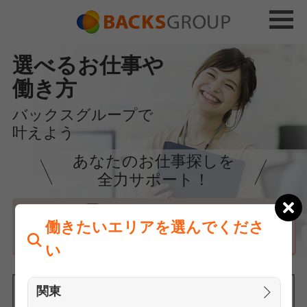
選べるお仕事や
働き方
バックスグループで
叶えよう
あなたのお仕事探しを
全力サポート！
はじめての方へ
働きたいエリアを選んでくださ
まずは相談
い
関東
働きたいエリアを選んでください