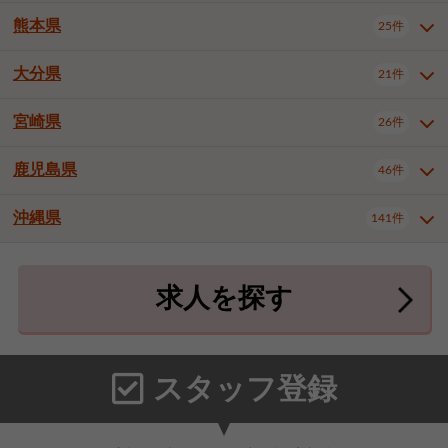
北九州市八幡東区
北九州市八幡西区
3件
3件
武雄市
1件
熊本県
25件
長崎県全域
長崎市
佐世保市
13件
3件
5件
福岡市東区
福岡市博多区
4件
16件
島原市
諫早市
大村市
1件
1件
1件
大分県
福岡市中央区
福岡市西区
21件
8件
3件
熊本県全域
熊本市中央区
25件
7件
西彼杵郡時津町
2件
福岡市城南区
福岡市早良区
1件
2件
熊本市西区
熊本市南区
1件
2件
宮崎県
26件
大分県全域
大分市
別府市
21件
17件
1件
大牟田市
久留米市
直方市
2件
7件
1件
熊本市北区
八代市
人吉市
1件
2件
1件
中津市
3件
鹿児島県
46件
宮崎県全域
宮崎市
都城市
26件
14件
9件
飯塚市
田川市
八女市
1件
1件
1件
荒尾市
宇土市
宇城市
2件
1件
1件
延岡市
日南市
日向市
1件
1件
1件
行橋市
小郡市
筑紫野市
2件
3件
3件
沖縄県
合志市
菊池郡菊陽町
141件
1件
4件
鹿児島県全域
鹿児島市
46件
25件
春日市
大野城市
宗像市
3件
1件
1件
上益城郡御船町
2件
鹿屋市
阿久根市
出水市
6件
1件
3件
沖縄県全域
那覇市
宜野湾市
141件
32件
7件
太宰府市
福津市
糟屋郡志免町
1件
1件
3件
求人を探す
薩摩川内市
日置市
曽於市
4件
1件
1件
石垣市
浦添市
名護市
2件
24件
6件
糟屋郡新宮町
糟屋郡久山町
2件
2件
霧島市
南さつま市
姶良市
3件
1件
1件
糸満市
沖縄市
豊見城市
3件
8件
9件
那珂川市
1件
うるま市
宮古島市
南城市
18件
2件
3件
スタッフ登録
国頭郡本部町
国頭郡金武町
1件
2件
中頭郡読谷村
中頭郡北谷町
3件
6件