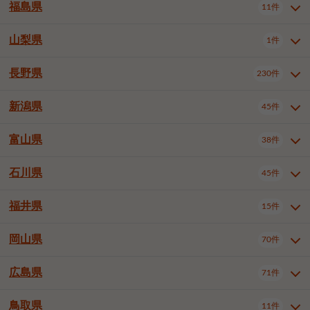
大仙市
2件
福島県
11件
羽曳野市
門真市
摂津市
2件
3件
1件
山形県全域
山形市
米沢市
11件
5件
1件
岩見沢市
網走市
苫小牧市
3件
1件
3件
柴田郡大河原町
宮城郡利府町
1件
1件
高石市
藤井寺市
東大阪市
1件
1件
7件
鶴岡市
新庄市
上山市
1件
1件
2件
江別市
紋別市
千歳市
3件
1件
2件
山梨県
富谷市
1件
2件
福島県全域
福島市
会津若松市
11件
3件
1件
泉南市
四條畷市
大阪狭山市
2件
2件
1件
天童市
1件
恵庭市
北広島市
紋別郡遠軽町
3件
1件
1件
郡山市
いわき市
5件
2件
長野県
230件
山梨県全域
中巨摩郡昭和町
1件
1件
釧路郡釧路町
厚岸郡厚岸町
1件
1件
新潟県
45件
長野県全域
長野市
松本市
230件
63件
40件
上田市
岡谷市
飯田市
19件
3件
20件
富山県
38件
新潟県全域
新潟市東区
45件
2件
諏訪市
須坂市
小諸市
5件
13件
4件
新潟市中央区
新潟市江南区
12件
3件
石川県
45件
富山県全域
富山市
高岡市
38件
27件
5件
伊那市
駒ヶ根市
中野市
6件
6件
2件
新潟市西区
長岡市
柏崎市
4件
11件
1件
砺波市
小矢部市
射水市
1件
2件
3件
福井県
大町市
飯山市
茅野市
15件
1件
5件
2件
石川県全域
金沢市
小松市
45件
22件
4件
新発田市
小千谷市
見附市
3件
1件
1件
塩尻市
佐久市
千曲市
2件
12件
4件
白山市
野々市市
6件
13件
岡山県
燕市
上越市
佐渡市
70件
3件
3件
1件
福井県全域
福井市
越前市
15件
12件
3件
安曇野市
北佐久郡軽井沢町
2件
4件
広島県
71件
岡山県全域
岡山市北区
70件
27件
諏訪郡下諏訪町
諏訪郡富士見町
1件
1件
岡山市中区
岡山市東区
6件
2件
上伊那郡箕輪町
上伊那郡宮田村
2件
1件
鳥取県
11件
広島県全域
広島市中区
71件
24件