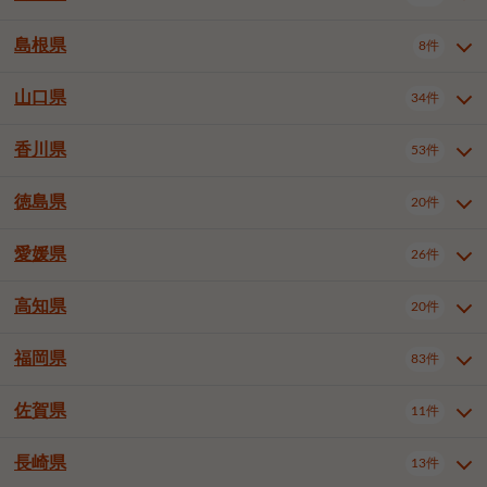
岡山市南区
倉敷市
津山市
6件
19件
7件
下伊那郡喬木村
木曽郡木曽町
1件
5件
広島市南区
広島市西区
10件
4件
島根県
8件
鳥取県全域
鳥取市
米子市
11件
2件
5件
笠岡市
総社市
瀬戸内市
1件
1件
1件
東筑摩郡麻績村
東筑摩郡山形村
1件
4件
広島市安佐南区
呉市
三原市
6件
2件
4件
倉吉市
西伯郡日吉津村
1件
3件
山口県
34件
島根県全域
松江市
出雲市
埴科郡坂城町
8件
5件
3件
1件
尾道市
福山市
東広島市
1件
12件
4件
香川県
廿日市市
安芸郡府中町
53件
1件
2件
山口県全域
下関市
宇部市
34件
7件
2件
安芸郡海田町
1件
山口市
防府市
下松市
9件
1件
6件
徳島県
20件
香川県全域
高松市
丸亀市
53件
42件
6件
岩国市
柳井市
周南市
4件
1件
1件
観音寺市
さぬき市
三豊市
1件
1件
1件
愛媛県
26件
徳島県全域
徳島市
阿南市
20件
13件
4件
山陽小野田市
3件
綾歌郡綾川町
2件
海部郡美波町
板野郡藍住町
1件
2件
高知県
20件
愛媛県全域
松山市
今治市
26件
13件
3件
宇和島市
新居浜市
西条市
1件
4件
1件
福岡県
83件
高知県全域
高知市
土佐市
20件
19件
1件
大洲市
四国中央市
東温市
1件
2件
1件
佐賀県
11件
福岡県全域
北九州市若松区
83件
1件
北九州市小倉北区
北九州市小倉南区
3件
3件
長崎県
13件
佐賀県全域
佐賀市
唐津市
11件
9件
1件