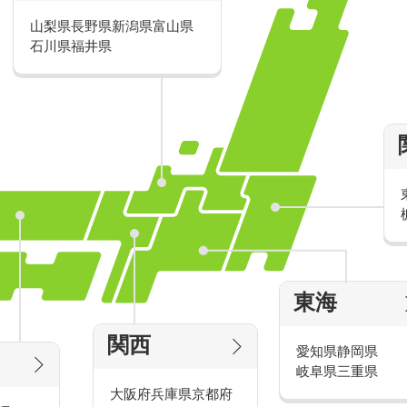
山梨県
長野県
新潟県
富山県
派遣・アルバイトのおすすめ求人特
石川県
福井県
家電量販店の派遣・バイト求人
東海
タッ
家電量販店で働くメリットをご紹介！
官
関西
愛知県
静岡県
岐阜県
三重県
大阪府
兵庫県
京都府