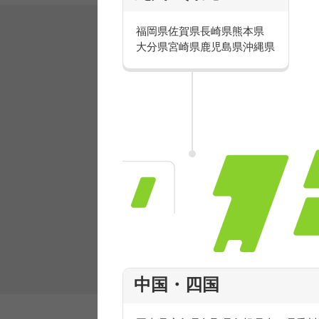
福岡県
佐賀県
長崎県
熊本県
大分県
宮崎県
鹿児島県
沖縄県
有名ブランドで楽しく働こう
人気を誇るブランドで 販売&店舗運営ス
フ積極採用中！
中国・四国