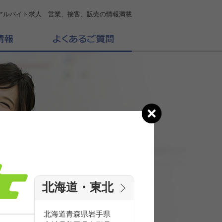
アルバイト求人 営業、接客、販売の情報満載
北海道・東北
の
求人を探す
北海道
青森県
岩手県