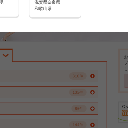
県
滋賀県
奈良県
和歌山県
お
プ
し
310件
135件
85件
144件