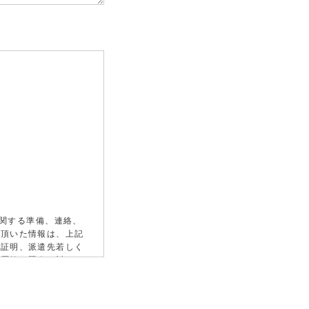
に関する準備、連絡、
供頂いた情報は、上記
の証明、派遣先若しく
経歴等の照会に対する
情報（福利厚生、教育
に利用します。また、
当社に派遣スタッフと