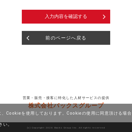
合で紹介予定派遣のお仕事のご案内をご希望される方は、上記のほかに、
利用します。
入力内容を確認する
て
だいた情報をご本人の同意を得ず第三者に開示・提供することはありませ
法令の定める事務を遂行する公的機関などに対して協力する場合、金融機
衛生に著しい影響が懸念される場合などは除きます。
前のページへ戻る
スタッフとしてご登録される場合、派遣就労時の労務管理（給与計算等）を当
に達していると認める委託先、及び健康保険組合に個人情報の委託を行う
合について、当社から個人情報の取扱いを外部委託することはありません。
任意性について
いただくことは任意によるもので、何ら強制するものではありません。た
は、利用目的に記載されたサービスをご利用できないことをご了承くださ
営業・販売・接客に特化した人材サービスの提供
ie)の使用について
株式会社バックスグループ
は、ご提供する情報やサービスを充実し、より便利に利用していただく等
する場合があります。
Cookieを使用しております。Cookieの使用に同意頂ける
、利用停止について
さい。
づく、開示、訂正、不正な利用・取得・第三者提供時等の利用停止等につ
(c) Copyright
2026 Backs Group Inc. All rights reserved