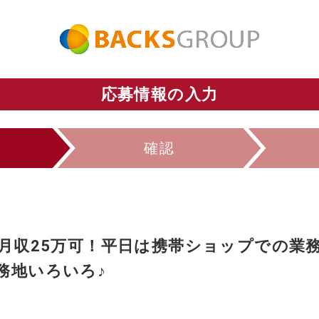
応募情報の入力
確認
で月収25万可！平日は携帯ショップでの業
務地いろいろ♪