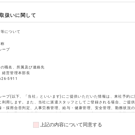
取扱いに関して
い等について
名称
ループ
者の職名、所属及び連絡先
 経営管理本部長
26-5911
ループ(以下、「当社」といいます)にご提供いただいた情報は、来社予約
に利用します。また、当社に派遣スタッフとしてご登録される場合、ご提
録・採用合否判定、人事労務管理、給与・健康管理、安全管理、勤務状況
する者、又は紹介先若しくは紹介先になろうとする者へのスキル・資格・
業状況確認等、業務請負・委託注文主への各種申請・報告等、当社の各種
上記の内容について同意する
付、提供、その他、派遣業務、紹介業務管理等、及びこれらに準ずる目的
報については人事労務管理、及びこれに準ずる目的に利用します。また、