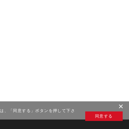
紹介予定派遣における
ん。但し、法令に基づ
関への提出の場合、人
社が個人情報保護体制
場合があります。
だし、個人情報を提供
い。
のために、クッキー
×
場合は、「同意する」ボタンを押して下さ
同意する
いて当社は、営業企画