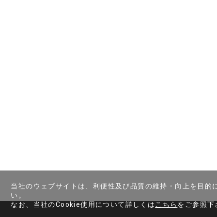
してご登録される場
派遣先による選考に
2. 第三者提供につい
当社は、ご登録いた
き要請された場合、
の生命や財産、公衆
3. 外部委託について
(1) 当社に派遣
について一定の水準
(2) 上記以外の場
4. 個人情報提供の
個人情報を提供して
いただけない場合に
5. クッキー(Cook
当社ホームページで
(Cookie)を使用
当社のウェブサイトは、利便性及び品質の維持・向上を目的に、
い。
6. 開示請求、訂正
なお、当社のCookie使用について詳しくは
こちら
をご参照下
個人情報保護法に基