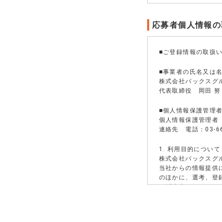
応募者個人情報の
■ご登録情報の取扱
■事業者の氏名又は
株式会社バックスグ
代表取締役 岡田 努
■個人情報保護管理
個人情報保護管理者
連絡先 電話：03-66
1. 利用目的について
株式会社バックスグ
当社からの情報提供
のほかに、選考、登
は派遣先になろうと
通知、派遣先への就
研修等）、資料の送
派遣先による評価情