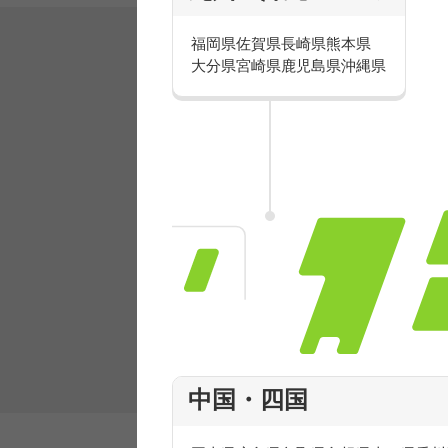
福岡県
佐賀県
長崎県
熊本県
大分県
宮崎県
鹿児島県
沖縄県
有名ブランドで楽しく働こう
人気を誇るブランドで 販売&店舗運営ス
フ積極採用中！
中国・四国