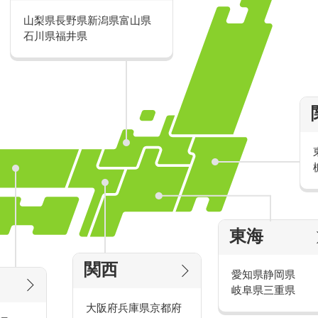
山梨県
長野県
新潟県
富山県
派遣・アルバイトのおすすめ求人特
石川県
福井県
家電量販店の派遣・バイト求人
東海
タッ
家電量販店で働くメリットをご紹介！
官
関西
愛知県
静岡県
岐阜県
三重県
大阪府
兵庫県
京都府