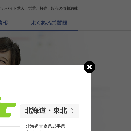
アルバイト求人 営業、接客、販売の情報満載
北海道・東北
の
求人を探す
北海道
青森県
岩手県