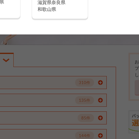
県
滋賀県
奈良県
和歌山県
お
プ
し
310件
135件
85件
144件