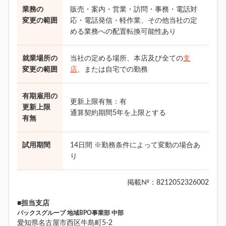
業務の
販売・案内・営業・訪問・事務・電話対
変更の範囲
応・電話発信・軽作業、その他当社の定
める業務への配置転換可能性あり
就業場所の
当社の定める場所、本店及び全ての
支
変更の範囲
店
、または自宅での勤務
有期雇用の
更新上限有無：有
更新上限
通算契約期間5年を上限とする
有無
試用期間
14日間 ※勤務条件によって変動の場合あ
り
掲載№：8212052326002
■担当支店
バックスグループ 地域BPO事業部 中部
愛知県名古屋市西区牛島町5-2