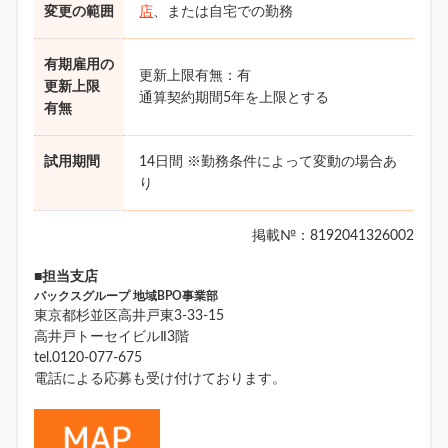
変更の範囲
店
、または自宅での勤務
有期雇用の
更新上限有無：有
更新上限
通算契約期間5年を上限とする
有無
試用期間
14日間 ※勤務条件によって変動の場合あ
り
掲載№：8192041326002
■担当支店
バックスグループ 地域BPO事業部
東京都杉並区高井戸東3-33-15
高井戸トーセイビルⅡ3階
tel.0120-077-675
電話による応募も受け付けております。