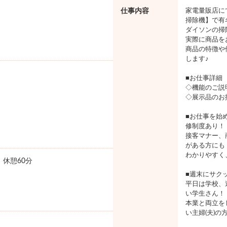
仕事内容
家電量販店に
掃除機】で有
ダイソンの掃
実際に商品を
商品の特徴や
します♪
■お仕事詳細
◇機能のご説
◇展示品のお
■お仕事を始
修制度あり！
接客マナー、
がある方にも
わかりやすく
0 休憩60分
■週末にサク
平日は学校、
い学生さん！
本業と両立を
い主婦(夫)