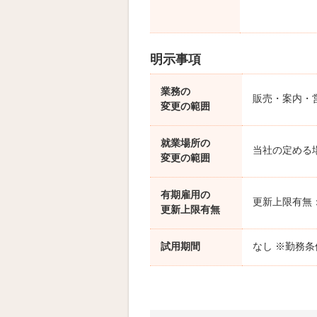
明示事項
業務の
販売・案内・
変更の範囲
就業場所の
当社の定める
変更の範囲
有期雇用の
更新上限有無
更新上限有無
試用期間
なし ※勤務