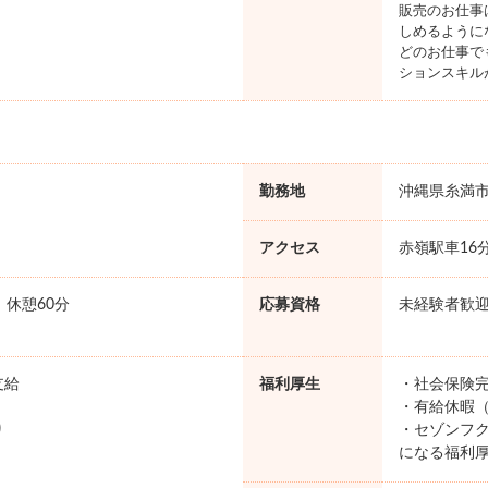
販売のお仕事
しめるように
どのお仕事で
ションスキル
勤務地
沖縄県糸満
アクセス
赤嶺駅車16
0 休憩60分
応募資格
未経験者歓
支給
福利厚生
・社会保険完
・有給休暇（
り
・セゾンフク
になる福利