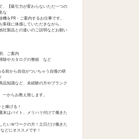
て、【吸引力が変わらないただ一つの
名な
除機をPR・ご案内するお仕事です。
お客様に体感していただきながら、
他社製品との違いのご説明などお願い
明、ご案内
掃除やカタログの整頓 など
める前から自信がついちゃう自慢の研
！
商品知識など、未経験の方やブランク
、一からお教え致します。
ッと稼げる！
週末はバイト、メリハリ付けて働きた
したいＷワークの方！土日だけ働きた
の方などにオススメです！