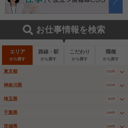
お仕事情報を検索
エリア
路線・駅
こだわり
職種
から探す
から探す
から探す
から探す
東京都
310件
神奈川県
135件
東京都全域
千代田区
310件
22件
中央区
港区
新宿区
11件
8件
27件
埼玉県
85件
神奈川県全域
横浜市西区
135件
29件
文京区
台東区
墨田区
3件
7件
9件
横浜市中区
横浜市磯子区
6件
1件
千葉県
144件
埼玉県全域
さいたま市北区
85件
2件
江東区
品川区
目黒区
6件
11件
5件
横浜市金沢区
横浜市港北区
2件
4件
さいたま市大宮区
さいたま市見沼区
10件
2件
茨城県
大田区
世田谷区
渋谷区
108件
4件
9件
22件
千葉県全域
千葉市中央区
144件
17件