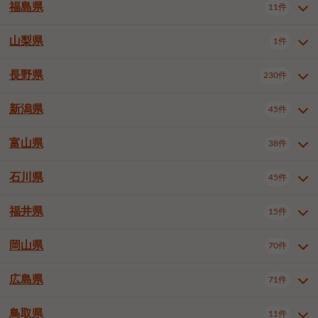
大仙市
2件
福島県
11件
和泉市
箕面市
柏原市
12件
5件
1件
山形県全域
山形市
米沢市
11件
5件
1件
岩見沢市
網走市
苫小牧市
3件
1件
3件
柴田郡大河原町
宮城郡利府町
1件
1件
羽曳野市
門真市
摂津市
2件
3件
1件
鶴岡市
新庄市
上山市
1件
1件
2件
江別市
紋別市
千歳市
3件
1件
2件
山梨県
富谷市
1件
2件
福島県全域
福島市
会津若松市
11件
3件
1件
高石市
藤井寺市
東大阪市
1件
1件
7件
天童市
1件
恵庭市
北広島市
紋別郡遠軽町
3件
1件
1件
郡山市
いわき市
5件
2件
長野県
230件
山梨県全域
中巨摩郡昭和町
1件
1件
泉南市
四條畷市
大阪狭山市
1件
2件
1件
釧路郡釧路町
厚岸郡厚岸町
1件
1件
新潟県
45件
長野県全域
長野市
松本市
230件
63件
40件
上田市
岡谷市
飯田市
19件
3件
20件
富山県
38件
新潟県全域
新潟市東区
45件
2件
諏訪市
須坂市
小諸市
5件
13件
4件
新潟市中央区
新潟市江南区
12件
3件
石川県
45件
富山県全域
富山市
高岡市
38件
27件
5件
伊那市
駒ヶ根市
中野市
6件
6件
2件
新潟市西区
長岡市
柏崎市
4件
11件
1件
砺波市
小矢部市
射水市
1件
2件
3件
福井県
大町市
飯山市
茅野市
15件
1件
5件
2件
石川県全域
金沢市
小松市
45件
22件
4件
新発田市
小千谷市
見附市
3件
1件
1件
塩尻市
佐久市
千曲市
2件
12件
4件
白山市
野々市市
6件
13件
岡山県
燕市
上越市
佐渡市
70件
3件
3件
1件
福井県全域
福井市
越前市
15件
12件
3件
安曇野市
北佐久郡軽井沢町
2件
4件
広島県
71件
岡山県全域
岡山市北区
70件
27件
諏訪郡下諏訪町
諏訪郡富士見町
1件
1件
岡山市中区
岡山市東区
6件
2件
上伊那郡箕輪町
上伊那郡宮田村
2件
1件
鳥取県
11件
広島県全域
広島市中区
71件
24件