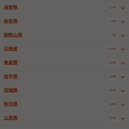
大阪市浪速区
大阪市東淀川区
4件
1件
神戸市兵庫区
神戸市長田区
2件
1件
一宮市
半田市
春日井市
3件
2件
3件
滋賀県
22件
京都府全域
京都市北区
35件
1件
大阪市生野区
大阪市阿倍野区
1件
2件
神戸市須磨区
神戸市垂水区
1件
11件
豊川市
津島市
豊田市
3件
1件
8件
京都市左京区
京都市中京区
2件
2件
奈良県
大阪市住吉区
大阪市西成区
17件
1件
1件
滋賀県全域
大津市
彦根市
22件
3件
1件
神戸市北区
神戸市中央区
4件
14件
安城市
西尾市
小牧市
5件
2件
1件
京都市下京区
京都市南区
10件
6件
大阪市鶴見区
大阪市住之江区
1件
1件
長浜市
近江八幡市
草津市
1件
2件
3件
和歌山県
神戸市西区
姫路市
尼崎市
7件
4件
7件
6件
奈良県全域
奈良市
大和高田市
稲沢市
17件
大府市
4件
知立市
1件
1件
1件
1件
京都市右京区
京都市伏見区
1件
2件
大阪市平野区
大阪市北区
2件
58件
守山市
甲賀市
湖南市
4件
2件
1件
明石市
西宮市
洲本市
6件
8件
1件
大和郡山市
橿原市
桜井市
高浜市
1件
日進市
4件
長久手市
2件
1件
2件
2件
北海道
京都市山科区
京都市西京区
133件
1件
1件
和歌山県全域
和歌山市
橋本市
7件
2件
1件
大阪市中央区
堺市堺区
13件
2件
東近江市
蒲生郡竜王町
4件
1件
芦屋市
伊丹市
豊岡市
1件
3件
1件
御所市
生駒市
香芝市
愛知郡東郷町
1件
丹羽郡扶桑町
1件
1件
6件
2件
福知山市
舞鶴市
綾部市
1件
1件
1件
御坊市
田辺市
岩出市
1件
1件
2件
堺市中区
堺市東区
堺市西区
1件
1件
2件
青森県
35件
北海道全域
札幌市中央区
133件
27件
加古川市
西脇市
宝塚市
11件
1件
2件
生駒郡斑鳩町
北葛城郡上牧町
知多郡東浦町
1件
額田郡幸田町
1件
4件
2件
宇治市
亀岡市
長岡京市
1件
2件
1件
堺市南区
堺市北区
堺市美原区
1件
2件
1件
札幌市北区
札幌市東区
19件
4件
三木市
川西市
三田市
2件
1件
1件
岩手県
16件
青森県全域
青森市
弘前市
35件
14件
7件
八幡市
2件
岸和田市
豊中市
吹田市
4件
6件
1件
札幌市白石区
札幌市豊平区
4件
8件
加西市
丹波篠山市
丹波市
1件
1件
1件
八戸市
三沢市
むつ市
9件
3件
2件
宮城県
19件
岩手県全域
盛岡市
花巻市
泉大津市
16件
高槻市
8件
守口市
1件
1件
5件
1件
札幌市西区
札幌市厚別区
17件
4件
宍粟市
加東市
たつの市
1件
2件
1件
北上市
一関市
奥州市
枚方市
2件
茨木市
1件
八尾市
4件
7件
4件
5件
秋田県
札幌市手稲区
札幌市清田区
10件
2件
5件
宮城県全域
仙台市青葉区
神崎郡福崎町
19件
揖保郡太子町
6件
1件
1件
泉佐野市
富田林市
寝屋川市
3件
2件
4件
函館市
小樽市
旭川市
4件
1件
10件
仙台市宮城野区
仙台市太白区
3件
1件
山形県
11件
秋田県全域
秋田市
大館市
10件
6件
2件
河内長野市
松原市
大東市
1件
1件
1件
釧路市
帯広市
北見市
2件
2件
4件
仙台市泉区
名取市
多賀城市
3件
1件
1件