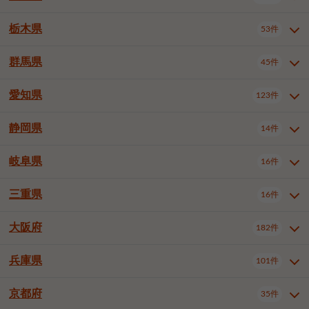
横浜市戸塚区
横浜市港南区
2件
6件
さいたま市浦和区
さいたま市緑区
3件
1件
中野区
杉並区
豊島区
2件
13件
61件
千葉市花見川区
千葉市稲毛区
4件
3件
栃木県
横浜市旭区
横浜市泉区
53件
4件
2件
茨城県全域
水戸市
日立市
108件
25件
6件
川越市
熊谷市
川口市
6件
1件
6件
北区
荒川区
板橋区
3件
1件
3件
千葉市若葉区
千葉市緑区
2件
2件
横浜市青葉区
横浜市都筑区
4件
7件
土浦市
古河市
石岡市
5件
3件
4件
群馬県
所沢市
飯能市
本庄市
45件
5件
1件
2件
栃木県全域
宇都宮市
足利市
53件
27件
2件
練馬区
足立区
葛飾区
5件
11件
5件
千葉市美浜区
市川市
船橋市
9件
9件
8件
川崎市川崎区
川崎市幸区
8件
8件
龍ケ崎市
常陸太田市
北茨城市
1件
2件
1件
東松山市
春日部市
狭山市
3件
7件
2件
佐野市
日光市
小山市
6件
1件
5件
江戸川区
八王子市
立川市
4件
8件
16件
愛知県
木更津市
松戸市
野田市
123件
7件
8件
4件
群馬県全域
前橋市
高崎市
45件
7件
16件
川崎市中原区
川崎市高津区
1件
1件
笠間市
取手市
牛久市
1件
2件
6件
羽生市
鴻巣市
深谷市
3件
2件
1件
真岡市
大田原市
那須塩原市
1件
3件
3件
武蔵野市
三鷹市
青梅市
7件
1件
1件
茂原市
成田市
佐倉市
5件
5件
1件
桐生市
伊勢崎市
太田市
1件
6件
7件
川崎市宮前区
川崎市麻生区
1件
1件
静岡県
つくば市
ひたちなか市
14件
17件
10件
愛知県全域
名古屋市千種区
123件
1件
上尾市
越谷市
蕨市
2件
5件
1件
さくら市
下野市
1件
1件
府中市（東京都）
昭島市
2件
2件
旭市
習志野市
柏市
1件
5件
15件
館林市
みどり市
1件
4件
相模原市緑区
相模原市南区
2件
2件
鹿嶋市
守谷市
那珂市
1件
4件
2件
名古屋市東区
名古屋市西区
1件
7件
戸田市
入間市
朝霞市
2件
3件
1件
岐阜県
河内郡上三川町
下都賀郡壬生町
16件
2件
1件
静岡県全域
静岡市葵区
調布市
14件
町田市
国分寺市
3件
4件
9件
2件
市原市
流山市
八千代市
7件
6件
1件
北群馬郡吉岡町
邑楽郡千代田町
2件
1件
横須賀市
平塚市
鎌倉市
3件
13件
3件
稲敷市
神栖市
鉾田市
1件
10件
2件
名古屋市中村区
名古屋市中区
22件
3件
志木市
久喜市
富士見市
1件
3件
2件
静岡市駿河区
富士市
藤枝市
清瀬市
3件
東久留米市
1件
多摩市
1件
2件
1件
1件
鴨川市
鎌ケ谷市
君津市
2件
1件
1件
三重県
16件
岐阜県全域
岐阜市
大垣市
藤沢市
16件
茅ヶ崎市
4件
秦野市
4件
13件
2件
1件
つくばみらい市
小美玉市
3件
1件
名古屋市昭和区
名古屋市瑞穂区
1件
1件
三郷市
蓮田市
坂戸市
3件
1件
2件
駿東郡清水町
浜松市中央区
稲城市
1件
5件
2件
浦安市
四街道市
印西市
3件
1件
9件
高山市
多治見市
羽島市
厚木市
1件
大和市
1件
伊勢原市
1件
2件
2件
2件
稲敷郡阿見町
1件
大阪府
名古屋市中川区
名古屋市港区
182件
1件
4件
三重県全域
津市
四日市市
幸手市
16件
児玉郡上里町
3件
2件
1件
1件
白井市
富里市
山武市
2件
2件
2件
土岐市
各務原市
可児市
海老名市
1件
座間市
1件
1件
1件
2件
名古屋市南区
名古屋市守山区
2件
1件
桑名市
鈴鹿市
員弁郡東員町
2件
6件
1件
兵庫県
101件
大阪府全域
大阪市西区
いすみ市
182件
長生郡長生村
2件
1件
1件
本巣市
本巣郡北方町
1件
1件
名古屋市緑区
名古屋市名東区
5件
1件
多気郡明和町
2件
大阪市港区
大阪市天王寺区
1件
1件
京都府
35件
兵庫県全域
神戸市東灘区
101件
4件
名古屋市天白区
豊橋市
岡崎市
1件
6件
16件