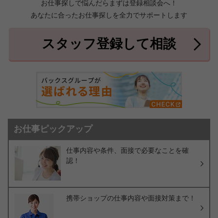
お仕事探しで悩んだらまずは登録相談会へ！
あなたに合ったお仕事探しを全力でサポートします
中頭郡北中城村
中頭郡中城村
7件
2件
中頭郡西原町
島尻郡与那原町
2件
1件
スタッフ登録して相談
島尻郡南風原町
3件
お仕事ピックアップ
仕事内容や条件、面接で必要なことを確
認！
携帯ショップの仕事内容や面接対策まで！