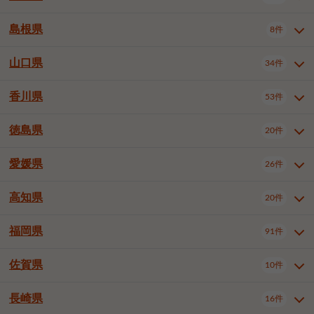
岡山市南区
倉敷市
津山市
6件
19件
7件
下伊那郡喬木村
木曽郡木曽町
1件
5件
広島市南区
広島市西区
10件
4件
島根県
8件
鳥取県全域
鳥取市
米子市
11件
2件
5件
笠岡市
総社市
瀬戸内市
1件
1件
1件
東筑摩郡麻績村
東筑摩郡山形村
1件
4件
広島市安佐南区
呉市
三原市
6件
2件
4件
倉吉市
西伯郡日吉津村
1件
3件
山口県
34件
島根県全域
松江市
出雲市
埴科郡坂城町
8件
5件
3件
1件
尾道市
福山市
東広島市
1件
12件
4件
香川県
廿日市市
安芸郡府中町
53件
1件
2件
山口県全域
下関市
宇部市
34件
7件
2件
安芸郡海田町
1件
山口市
防府市
下松市
9件
1件
6件
徳島県
20件
香川県全域
高松市
丸亀市
53件
42件
6件
岩国市
柳井市
周南市
4件
1件
1件
観音寺市
さぬき市
三豊市
1件
1件
1件
愛媛県
26件
徳島県全域
徳島市
阿南市
20件
13件
4件
山陽小野田市
3件
綾歌郡綾川町
2件
海部郡美波町
板野郡藍住町
1件
2件
高知県
20件
愛媛県全域
松山市
今治市
26件
13件
3件
宇和島市
新居浜市
西条市
1件
4件
1件
福岡県
91件
高知県全域
高知市
土佐市
20件
19件
1件
大洲市
四国中央市
東温市
1件
2件
1件
佐賀県
10件
福岡県全域
北九州市若松区
91件
2件
北九州市小倉北区
北九州市小倉南区
3件
3件
長崎県
16件
佐賀県全域
佐賀市
唐津市
10件
9件
1件