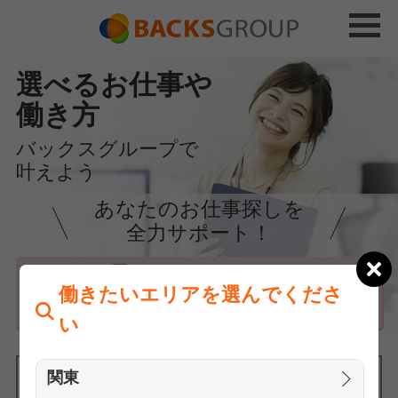
選べるお仕事や
働き方
バックスグループで
叶えよう
あなたのお仕事探しを
全力サポート！
はじめての方へ
働きたいエリアを選んでくださ
まずは相談
い
関東
働きたいエリアを選んでください