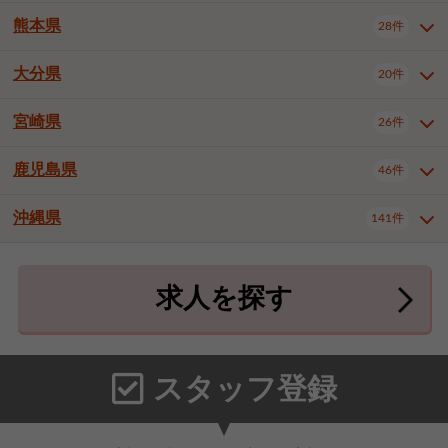
北九州市八幡東区
北九州市八幡西区
3件
3件
熊本県
28件
長崎県全域
長崎市
佐世保市
16件
4件
6件
福岡市東区
福岡市博多区
4件
17件
島原市
諫早市
大村市
1件
2件
1件
大分県
福岡市中央区
福岡市西区
20件
9件
3件
熊本県全域
熊本市中央区
28件
7件
西彼杵郡時津町
2件
福岡市城南区
福岡市早良区
1件
2件
熊本市西区
熊本市南区
1件
2件
宮崎県
26件
大分県全域
大分市
別府市
20件
16件
1件
大牟田市
久留米市
直方市
2件
6件
1件
熊本市北区
八代市
人吉市
1件
1件
2件
中津市
3件
鹿児島県
46件
宮崎県全域
宮崎市
都城市
26件
14件
9件
飯塚市
田川市
八女市
1件
3件
1件
荒尾市
山鹿市
菊池市
2件
1件
1件
延岡市
日南市
日向市
1件
1件
1件
行橋市
中間市
小郡市
2件
1件
3件
沖縄県
宇土市
宇城市
天草市
141件
1件
1件
1件
鹿児島県全域
鹿児島市
46件
25件
筑紫野市
春日市
大野城市
3件
4件
1件
合志市
菊池郡菊陽町
1件
4件
鹿屋市
阿久根市
出水市
6件
1件
3件
沖縄県全域
那覇市
宜野湾市
141件
32件
7件
宗像市
太宰府市
福津市
1件
1件
1件
上益城郡御船町
2件
求人を探す
薩摩川内市
日置市
曽於市
4件
1件
1件
石垣市
浦添市
名護市
2件
24件
6件
糟屋郡志免町
糟屋郡新宮町
4件
2件
霧島市
南さつま市
姶良市
3件
1件
1件
糸満市
沖縄市
豊見城市
3件
8件
9件
糟屋郡久山町
那珂川市
3件
1件
うるま市
宮古島市
南城市
18件
2件
3件
スタッフ登録
国頭郡本部町
国頭郡金武町
1件
2件
中頭郡読谷村
中頭郡北谷町
3件
6件