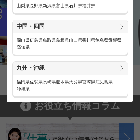
山梨県
長野県
新潟県
富山県
石川県
福井県
中国・四国
岡山県
広島県
鳥取県
島根県
山口県
香川県
徳島県
愛媛県
高知県
九州・沖縄
家電量販店の派遣・バイト求人
家電量販店で働くメリットをご紹介！
福岡県
佐賀県
長崎県
熊本県
大分県
宮崎県
鹿児島県
沖縄県
お役立ち情報コラム