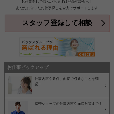
お仕事探しで悩んだらまずは登録相談会へ！
あなたに合ったお仕事探しを全力でサポートします
中頭郡北中城村
中頭郡中城村
7件
2件
中頭郡西原町
島尻郡与那原町
2件
1件
スタッフ登録して相談
島尻郡南風原町
3件
お仕事ピックアップ
仕事内容や条件、面接で必要なことを確
認！
携帯ショップの仕事内容や面接対策まで！