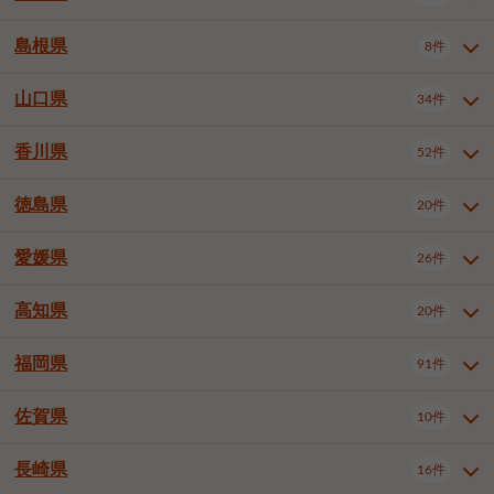
岡山市南区
倉敷市
津山市
6件
19件
7件
下伊那郡喬木村
木曽郡木曽町
1件
5件
広島市南区
広島市西区
10件
4件
島根県
8件
鳥取県全域
鳥取市
米子市
11件
2件
5件
笠岡市
総社市
瀬戸内市
1件
1件
1件
東筑摩郡麻績村
東筑摩郡山形村
1件
4件
広島市安佐南区
呉市
三原市
6件
2件
4件
倉吉市
西伯郡日吉津村
1件
3件
山口県
34件
島根県全域
松江市
出雲市
埴科郡坂城町
8件
5件
3件
1件
尾道市
福山市
東広島市
1件
12件
4件
香川県
廿日市市
安芸郡府中町
52件
1件
2件
山口県全域
下関市
宇部市
34件
7件
2件
安芸郡海田町
1件
山口市
防府市
下松市
9件
1件
6件
徳島県
20件
香川県全域
高松市
丸亀市
52件
41件
6件
岩国市
柳井市
周南市
4件
1件
1件
観音寺市
さぬき市
三豊市
1件
1件
1件
愛媛県
26件
徳島県全域
徳島市
阿南市
20件
13件
4件
山陽小野田市
3件
綾歌郡綾川町
2件
海部郡美波町
板野郡藍住町
1件
2件
高知県
20件
愛媛県全域
松山市
今治市
26件
13件
3件
宇和島市
新居浜市
西条市
1件
4件
1件
福岡県
91件
高知県全域
高知市
土佐市
20件
19件
1件
大洲市
四国中央市
東温市
1件
2件
1件
佐賀県
10件
福岡県全域
北九州市若松区
91件
2件
北九州市小倉北区
北九州市小倉南区
3件
3件
長崎県
16件
佐賀県全域
佐賀市
唐津市
10件
9件
1件