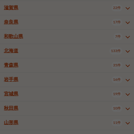
大阪市浪速区
大阪市東淀川区
4件
1件
神戸市兵庫区
神戸市長田区
2件
1件
一宮市
半田市
春日井市
3件
2件
3件
滋賀県
22件
京都府全域
京都市北区
35件
1件
大阪市生野区
大阪市阿倍野区
1件
2件
神戸市須磨区
神戸市垂水区
1件
11件
豊川市
津島市
豊田市
3件
1件
8件
京都市左京区
京都市中京区
2件
2件
奈良県
大阪市住吉区
大阪市西成区
17件
1件
1件
滋賀県全域
大津市
彦根市
22件
3件
1件
神戸市北区
神戸市中央区
4件
14件
安城市
西尾市
小牧市
5件
2件
1件
京都市下京区
京都市南区
10件
6件
大阪市鶴見区
大阪市住之江区
1件
1件
長浜市
近江八幡市
草津市
1件
2件
3件
和歌山県
神戸市西区
姫路市
尼崎市
7件
4件
7件
6件
奈良県全域
奈良市
大和高田市
稲沢市
17件
大府市
4件
知立市
1件
1件
1件
1件
京都市右京区
京都市伏見区
1件
2件
大阪市平野区
大阪市北区
2件
58件
守山市
甲賀市
湖南市
4件
2件
1件
明石市
西宮市
洲本市
6件
8件
1件
大和郡山市
橿原市
桜井市
高浜市
1件
日進市
4件
長久手市
2件
1件
2件
2件
北海道
京都市山科区
京都市西京区
133件
1件
1件
和歌山県全域
和歌山市
橋本市
7件
2件
1件
大阪市中央区
堺市堺区
13件
2件
東近江市
蒲生郡竜王町
4件
1件
芦屋市
伊丹市
豊岡市
1件
3件
1件
御所市
生駒市
香芝市
愛知郡東郷町
1件
丹羽郡扶桑町
1件
1件
6件
2件
福知山市
舞鶴市
綾部市
1件
1件
1件
御坊市
田辺市
岩出市
1件
1件
2件
堺市中区
堺市東区
堺市西区
1件
1件
2件
青森県
35件
北海道全域
札幌市中央区
133件
27件
加古川市
西脇市
宝塚市
11件
1件
2件
生駒郡斑鳩町
北葛城郡上牧町
知多郡東浦町
1件
額田郡幸田町
1件
4件
2件
宇治市
亀岡市
長岡京市
1件
2件
1件
堺市南区
堺市北区
堺市美原区
1件
2件
1件
札幌市北区
札幌市東区
19件
4件
三木市
川西市
三田市
2件
1件
1件
岩手県
16件
青森県全域
青森市
弘前市
35件
14件
7件
八幡市
2件
岸和田市
豊中市
吹田市
4件
6件
1件
札幌市白石区
札幌市豊平区
4件
8件
加西市
丹波篠山市
丹波市
1件
1件
1件
八戸市
三沢市
むつ市
9件
3件
2件
宮城県
19件
岩手県全域
盛岡市
花巻市
泉大津市
16件
高槻市
8件
守口市
1件
1件
5件
1件
札幌市西区
札幌市厚別区
17件
4件
宍粟市
加東市
たつの市
1件
2件
1件
北上市
一関市
奥州市
枚方市
2件
茨木市
1件
八尾市
4件
7件
4件
5件
秋田県
札幌市手稲区
札幌市清田区
10件
2件
5件
宮城県全域
仙台市青葉区
神崎郡福崎町
19件
揖保郡太子町
6件
1件
1件
泉佐野市
富田林市
寝屋川市
3件
2件
4件
函館市
小樽市
旭川市
4件
1件
10件
仙台市宮城野区
仙台市太白区
3件
1件
山形県
11件
秋田県全域
秋田市
大館市
10件
6件
2件
河内長野市
松原市
大東市
1件
1件
1件
釧路市
帯広市
北見市
2件
2件
4件
仙台市泉区
名取市
多賀城市
3件
1件
1件