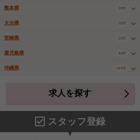
北九州市八幡東区
北九州市八幡西区
3件
3件
熊本県
28件
長崎県全域
長崎市
佐世保市
16件
4件
6件
福岡市東区
福岡市博多区
4件
17件
島原市
諫早市
大村市
1件
2件
1件
大分県
福岡市中央区
福岡市西区
20件
9件
3件
熊本県全域
熊本市中央区
28件
7件
西彼杵郡時津町
2件
福岡市城南区
福岡市早良区
1件
2件
熊本市西区
熊本市南区
1件
2件
宮崎県
26件
大分県全域
大分市
別府市
20件
16件
1件
大牟田市
久留米市
直方市
2件
6件
1件
熊本市北区
八代市
人吉市
1件
1件
2件
中津市
3件
鹿児島県
46件
宮崎県全域
宮崎市
都城市
26件
14件
9件
飯塚市
田川市
八女市
1件
3件
1件
荒尾市
山鹿市
菊池市
2件
1件
1件
延岡市
日南市
日向市
1件
1件
1件
行橋市
中間市
小郡市
2件
1件
3件
沖縄県
宇土市
宇城市
天草市
141件
1件
1件
1件
鹿児島県全域
鹿児島市
46件
25件
筑紫野市
春日市
大野城市
3件
4件
1件
合志市
菊池郡菊陽町
1件
4件
鹿屋市
阿久根市
出水市
6件
1件
3件
沖縄県全域
那覇市
宜野湾市
141件
32件
7件
宗像市
太宰府市
福津市
1件
1件
1件
上益城郡御船町
2件
求人を探す
薩摩川内市
日置市
曽於市
4件
1件
1件
石垣市
浦添市
名護市
2件
24件
6件
糟屋郡志免町
糟屋郡新宮町
4件
2件
霧島市
南さつま市
姶良市
3件
1件
1件
糸満市
沖縄市
豊見城市
3件
8件
9件
糟屋郡久山町
那珂川市
3件
1件
うるま市
宮古島市
南城市
18件
2件
3件
スタッフ登録
国頭郡本部町
国頭郡金武町
1件
2件
中頭郡読谷村
中頭郡北谷町
3件
6件