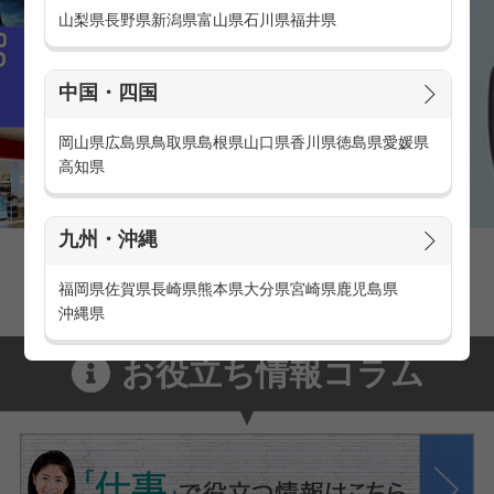
山梨県
長野県
新潟県
富山県
石川県
福井県
中国・四国
岡山県
広島県
鳥取県
島根県
山口県
香川県
徳島県
愛媛県
高知県
九州・沖縄
家電量販店の派遣・バイト求人
家電量販店で働くメリットをご紹介！
福岡県
佐賀県
長崎県
熊本県
大分県
宮崎県
鹿児島県
沖縄県
お役立ち情報コラム