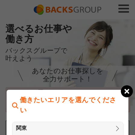
選べるお仕事や
働き方
バックスグループで
叶えよう
あなたのお仕事探しを
全力サポート！
はじめての方へ
働きたいエリアを選んでくださ
まずは相談
い
関東
働きたいエリアを選んでください