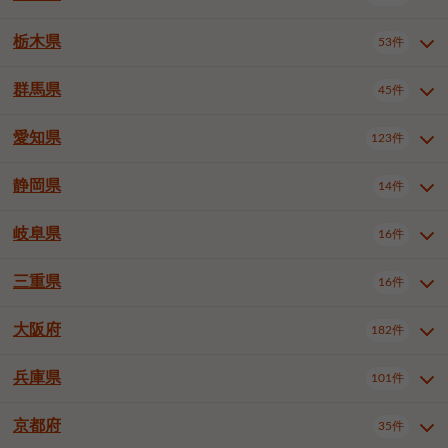
横浜市戸塚区
横浜市港南区
2件
6件
さいたま市浦和区
さいたま市緑区
3件
1件
中野区
杉並区
豊島区
2件
13件
61件
千葉市花見川区
千葉市稲毛区
4件
3件
栃木県
横浜市旭区
横浜市泉区
53件
4件
2件
茨城県全域
水戸市
日立市
108件
25件
6件
川越市
熊谷市
川口市
6件
1件
6件
北区
荒川区
板橋区
3件
1件
3件
千葉市若葉区
千葉市緑区
2件
2件
横浜市青葉区
横浜市都筑区
4件
7件
土浦市
古河市
石岡市
5件
3件
4件
群馬県
所沢市
飯能市
本庄市
45件
5件
1件
2件
栃木県全域
宇都宮市
足利市
53件
27件
2件
練馬区
足立区
葛飾区
5件
11件
5件
千葉市美浜区
市川市
船橋市
9件
9件
8件
川崎市川崎区
川崎市幸区
8件
8件
龍ケ崎市
常陸太田市
北茨城市
1件
2件
1件
東松山市
春日部市
狭山市
3件
7件
2件
佐野市
日光市
小山市
6件
1件
5件
江戸川区
八王子市
立川市
4件
8件
16件
愛知県
木更津市
松戸市
野田市
123件
7件
8件
4件
群馬県全域
前橋市
高崎市
45件
7件
16件
川崎市中原区
川崎市高津区
1件
1件
笠間市
取手市
牛久市
1件
2件
6件
羽生市
鴻巣市
深谷市
3件
2件
1件
真岡市
大田原市
那須塩原市
1件
3件
3件
武蔵野市
三鷹市
青梅市
7件
1件
1件
茂原市
成田市
佐倉市
5件
5件
1件
桐生市
伊勢崎市
太田市
1件
6件
7件
川崎市宮前区
川崎市麻生区
1件
1件
静岡県
つくば市
ひたちなか市
14件
17件
10件
愛知県全域
名古屋市千種区
123件
1件
上尾市
越谷市
蕨市
2件
5件
1件
さくら市
下野市
1件
1件
府中市（東京都）
昭島市
2件
2件
旭市
習志野市
柏市
1件
5件
15件
館林市
みどり市
1件
4件
相模原市緑区
相模原市南区
2件
2件
鹿嶋市
守谷市
那珂市
1件
4件
2件
名古屋市東区
名古屋市西区
1件
7件
戸田市
入間市
朝霞市
2件
3件
1件
岐阜県
河内郡上三川町
下都賀郡壬生町
16件
2件
1件
静岡県全域
静岡市葵区
調布市
14件
町田市
国分寺市
3件
4件
9件
2件
市原市
流山市
八千代市
7件
6件
1件
北群馬郡吉岡町
邑楽郡千代田町
2件
1件
横須賀市
平塚市
鎌倉市
3件
13件
3件
稲敷市
神栖市
鉾田市
1件
10件
2件
名古屋市中村区
名古屋市中区
22件
3件
志木市
久喜市
富士見市
1件
3件
2件
静岡市駿河区
富士市
藤枝市
清瀬市
3件
東久留米市
1件
多摩市
1件
2件
1件
1件
鴨川市
鎌ケ谷市
君津市
2件
1件
1件
三重県
16件
岐阜県全域
岐阜市
大垣市
藤沢市
16件
茅ヶ崎市
4件
秦野市
4件
13件
2件
1件
つくばみらい市
小美玉市
3件
1件
名古屋市昭和区
名古屋市瑞穂区
1件
1件
三郷市
蓮田市
坂戸市
3件
1件
2件
駿東郡清水町
浜松市中央区
稲城市
1件
5件
2件
浦安市
四街道市
印西市
3件
1件
9件
高山市
多治見市
羽島市
厚木市
1件
大和市
1件
伊勢原市
1件
2件
2件
2件
稲敷郡阿見町
1件
大阪府
名古屋市中川区
名古屋市港区
182件
1件
4件
三重県全域
津市
四日市市
幸手市
16件
児玉郡上里町
3件
2件
1件
1件
白井市
富里市
山武市
2件
2件
2件
土岐市
各務原市
可児市
海老名市
1件
座間市
1件
1件
1件
2件
名古屋市南区
名古屋市守山区
2件
1件
桑名市
鈴鹿市
員弁郡東員町
2件
6件
1件
兵庫県
101件
大阪府全域
大阪市西区
いすみ市
182件
長生郡長生村
2件
1件
1件
本巣市
本巣郡北方町
1件
1件
名古屋市緑区
名古屋市名東区
5件
1件
多気郡明和町
2件
大阪市港区
大阪市天王寺区
1件
1件
京都府
35件
兵庫県全域
神戸市東灘区
101件
4件
名古屋市天白区
豊橋市
岡崎市
1件
6件
16件