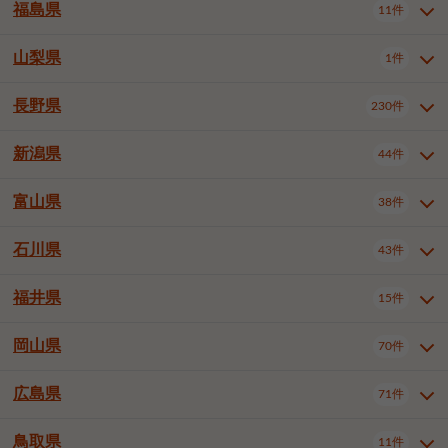
大仙市
2件
福島県
11件
和泉市
箕面市
柏原市
12件
5件
1件
山形県全域
山形市
米沢市
11件
5件
1件
岩見沢市
網走市
苫小牧市
3件
1件
3件
柴田郡大河原町
宮城郡利府町
1件
1件
羽曳野市
門真市
摂津市
2件
3件
1件
鶴岡市
新庄市
上山市
1件
1件
2件
江別市
紋別市
千歳市
3件
1件
2件
山梨県
富谷市
1件
2件
福島県全域
福島市
会津若松市
11件
3件
1件
高石市
藤井寺市
東大阪市
1件
1件
7件
天童市
1件
恵庭市
北広島市
紋別郡遠軽町
3件
1件
1件
郡山市
いわき市
5件
2件
長野県
230件
山梨県全域
中巨摩郡昭和町
1件
1件
泉南市
四條畷市
大阪狭山市
1件
2件
1件
釧路郡釧路町
厚岸郡厚岸町
1件
1件
新潟県
44件
長野県全域
長野市
松本市
230件
63件
40件
上田市
岡谷市
飯田市
19件
3件
20件
富山県
38件
新潟県全域
新潟市東区
44件
2件
諏訪市
須坂市
小諸市
5件
13件
4件
新潟市中央区
新潟市江南区
11件
3件
石川県
43件
富山県全域
富山市
高岡市
38件
27件
5件
伊那市
駒ヶ根市
中野市
6件
6件
2件
新潟市西区
長岡市
柏崎市
4件
11件
1件
砺波市
小矢部市
射水市
1件
2件
3件
福井県
大町市
飯山市
茅野市
15件
1件
5件
2件
石川県全域
金沢市
小松市
43件
22件
4件
新発田市
小千谷市
見附市
3件
1件
1件
塩尻市
佐久市
千曲市
2件
12件
4件
白山市
野々市市
4件
13件
岡山県
燕市
上越市
佐渡市
70件
3件
3件
1件
福井県全域
福井市
越前市
15件
12件
3件
安曇野市
北佐久郡軽井沢町
2件
4件
広島県
71件
岡山県全域
岡山市北区
70件
27件
諏訪郡下諏訪町
諏訪郡富士見町
1件
1件
岡山市中区
岡山市東区
6件
2件
上伊那郡箕輪町
上伊那郡宮田村
2件
1件
鳥取県
11件
広島県全域
広島市中区
71件
24件