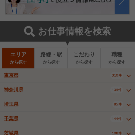
お仕事情報を検索
エリア
路線・駅
こだわり
職種
から探す
から探す
から探す
から探す
東京都
310件
神奈川県
135件
東京都全域
千代田区
310件
22件
中央区
港区
新宿区
11件
8件
27件
埼玉県
85件
神奈川県全域
横浜市西区
135件
29件
文京区
台東区
墨田区
3件
7件
9件
横浜市中区
横浜市磯子区
6件
1件
千葉県
144件
埼玉県全域
さいたま市北区
85件
2件
江東区
品川区
目黒区
6件
11件
5件
横浜市金沢区
横浜市港北区
2件
4件
さいたま市大宮区
さいたま市見沼区
10件
2件
茨城県
大田区
世田谷区
渋谷区
108件
4件
9件
22件
千葉県全域
千葉市中央区
144件
17件