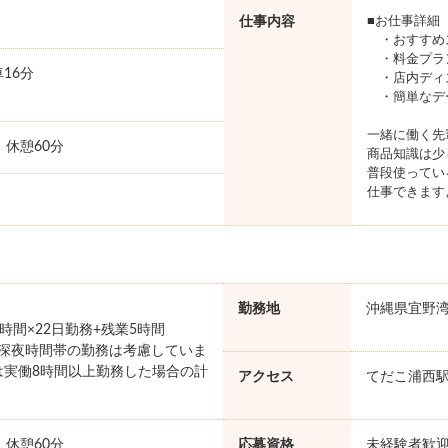
仕事内容
■お仕事詳細
・おすすめ
・料金プラ
16分
・店内ディ
・簡単なデ
一緒に働く先
0 休憩60分
商品知識は少
普段使ってい
仕事できます
勤務地
沖縄県宜野
×8時間×22日勤務+残業5時間
円 ※深夜時間帯の勤務は考慮していま
は実働8時間以上勤務した場合の計
アクセス
てだこ浦西駅
。
0 休憩60分
応募資格
未経験者歓