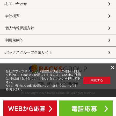
お問い合わせ
会社概要
個人情報保護方針
利用規約等
バックスグループ企業サイト
×
当社のウェブサイトは、利便性及び品質の維持・向上
を目的に、Cookieを使用しております。Cookieの使用
に同意頂ける場合は、「同意する」ボタンを押して下
株式会社バックスグループの派遣・アルバイト求人
同意する
さい。
営業、接客、販売の情報満載
なお、当社のCookie使用について詳しくは
こちら
をご
参照下さい。
(c) Copyright
2026 Backs Group Inc. All rights reserved