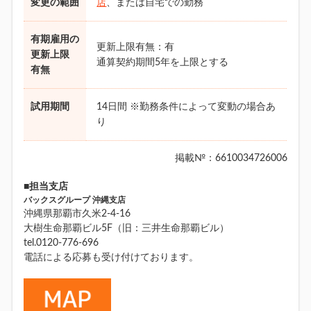
変更の範囲
店
、または自宅での勤務
有期雇用の
更新上限有無：有
更新上限
通算契約期間5年を上限とする
有無
試用期間
14日間 ※勤務条件によって変動の場合あ
り
掲載№：6610034726006
■担当支店
バックスグループ 沖縄支店
沖縄県那覇市久米2-4-16
大樹生命那覇ビル5F（旧：三井生命那覇ビル）
tel.0120-776-696
電話による応募も受け付けております。