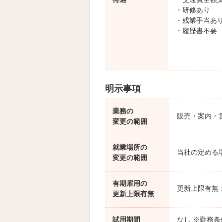
待遇
・交通費全額
・研修あり
・残業手当あ
・履歴書不要
明示事項
業務の
販売・案内・
変更の範囲
就業場所の
当社の定める
変更の範囲
有期雇用の
更新上限有無
更新上限有無
試用期間
なし ※勤務