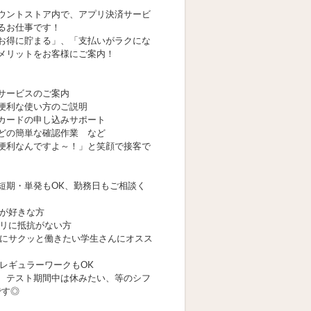
ウントストア内で、アプリ決済サービ
るお仕事です！
お得に貯まる」、「支払いがラクにな
メリットをお客様にご案内！
サービスのご案内
便利な使い方のご説明
カードの申し込みサポート
どの簡単な確認作業 など
便利なんですよ～！」と笑顔で接客で
短期・単発もOK、勤務日もご相談く
のが好きな方
プリに抵抗がない方
間にサクッと働きたい学生さんにオスス
のレギュラーワークもOK
、テスト期間中は休みたい、等のシフ
です◎