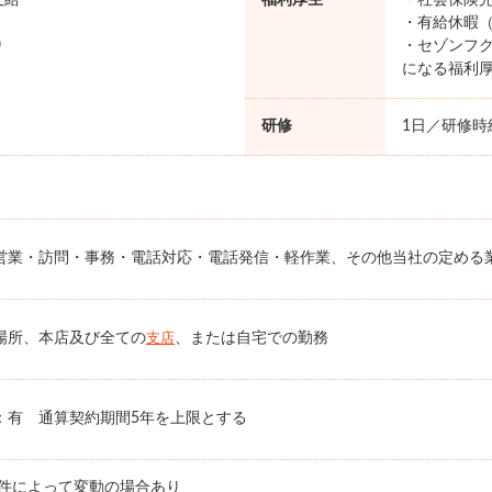
支給
福利厚生
・社会保険完
・有給休暇（
り
・セゾンフク
になる福利
研修
1日／研修時給
営業・訪問・事務・電話対応・電話発信・軽作業、その他当社の定める
場所、本店及び全ての
、または自宅での勤務
支店
：有 通算契約期間5年を上限とする
条件によって変動の場合あり