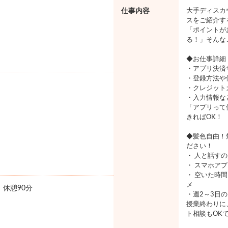
仕事内容
大手ディスカ
スをご紹介す
「ポイントが
る！」そんな
◆お仕事詳細
・アプリ決済
・登録方法や
・クレジット
・入力情報な
「アプリって
きればOK！
◆髪色自由！
ださい！
・ 人と話す
・ スマホア
・ 空いた時
メ
0 休憩90分
・週2～3日
授業終わりに
ト相談もOK