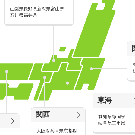
山梨県
長野県
新潟県
富山県
派遣・アルバイトのおすすめ求人特
石川県
福井県
家電量販店の派遣・バイト求人
東海
タッ
家電量販店で働くメリットをご紹介！
官
関西
愛知県
静岡県
岐阜県
三重県
大阪府
兵庫県
京都府