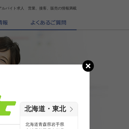
アルバイト求人 営業、接客、販売の情報満載
北海道・東北
の
求人を探す
北海道
青森県
岩手県