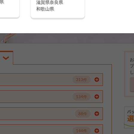
県
滋賀県
奈良県
和歌山県
お
プ
し
313件
134件
88件
144件