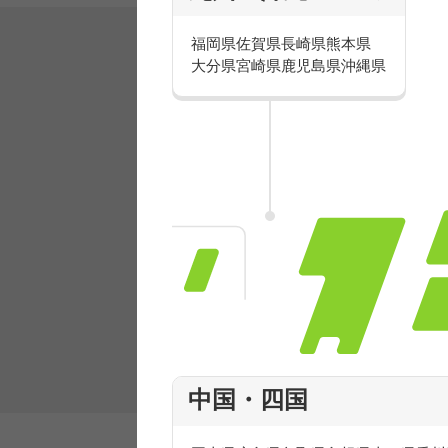
福岡県
佐賀県
長崎県
熊本県
大分県
宮崎県
鹿児島県
沖縄県
有名ブランドで楽しく働こう
人気を誇るブランドで 販売&店舗運営ス
フ積極採用中！
中国・四国