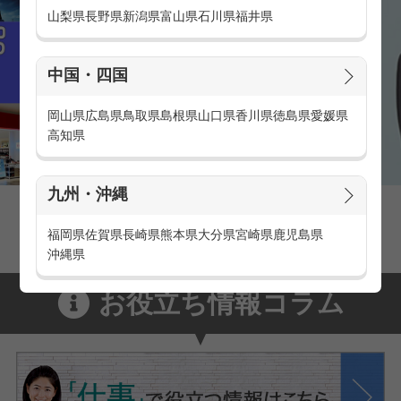
山梨県
長野県
新潟県
富山県
石川県
福井県
中国・四国
岡山県
広島県
鳥取県
島根県
山口県
香川県
徳島県
愛媛県
高知県
九州・沖縄
家電量販店の派遣・バイト求人
家電量販店で働くメリットをご紹介！
福岡県
佐賀県
長崎県
熊本県
大分県
宮崎県
鹿児島県
沖縄県
お役立ち情報コラム