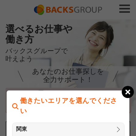
選べるお仕事や
働き方
バックスグループで
叶えよう
あなたのお仕事探しを
全力サポート！
はじめての方へ
働きたいエリアを選んでくださ
まずは相談
い
関東
働きたいエリアを選んでください