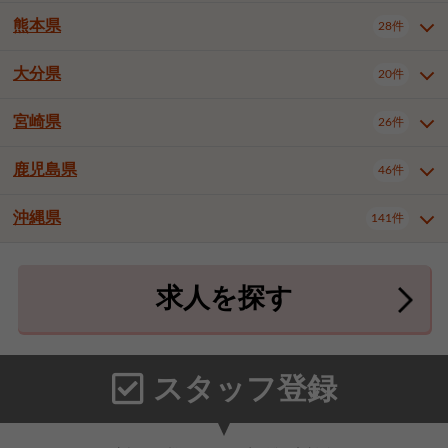
北九州市八幡東区
北九州市八幡西区
3件
3件
熊本県
28件
長崎県全域
長崎市
佐世保市
16件
4件
6件
福岡市東区
福岡市博多区
4件
17件
島原市
諫早市
大村市
1件
2件
1件
大分県
福岡市中央区
福岡市西区
20件
9件
3件
熊本県全域
熊本市中央区
28件
7件
西彼杵郡時津町
2件
福岡市城南区
福岡市早良区
1件
2件
熊本市西区
熊本市南区
1件
2件
宮崎県
26件
大分県全域
大分市
別府市
20件
16件
1件
大牟田市
久留米市
直方市
2件
6件
1件
熊本市北区
八代市
人吉市
1件
1件
2件
中津市
3件
鹿児島県
46件
宮崎県全域
宮崎市
都城市
26件
14件
9件
飯塚市
田川市
八女市
1件
3件
1件
荒尾市
山鹿市
菊池市
2件
1件
1件
延岡市
日南市
日向市
1件
1件
1件
行橋市
中間市
小郡市
2件
1件
3件
沖縄県
宇土市
宇城市
天草市
141件
1件
1件
1件
鹿児島県全域
鹿児島市
46件
25件
筑紫野市
春日市
大野城市
3件
4件
1件
合志市
菊池郡菊陽町
1件
4件
鹿屋市
阿久根市
出水市
6件
1件
3件
沖縄県全域
那覇市
宜野湾市
141件
32件
7件
宗像市
太宰府市
福津市
1件
1件
1件
上益城郡御船町
2件
求人を探す
薩摩川内市
日置市
曽於市
4件
1件
1件
石垣市
浦添市
名護市
2件
24件
6件
糟屋郡志免町
糟屋郡新宮町
4件
2件
霧島市
南さつま市
姶良市
3件
1件
1件
糸満市
沖縄市
豊見城市
3件
8件
9件
糟屋郡久山町
那珂川市
3件
1件
うるま市
宮古島市
南城市
18件
2件
3件
スタッフ登録
国頭郡本部町
国頭郡金武町
1件
2件
中頭郡読谷村
中頭郡北谷町
3件
6件