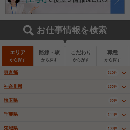
お仕事情報を検索
エリア
路線・駅
こだわり
職種
から探す
から探す
から探す
から探す
東京都
310件
神奈川県
135件
東京都全域
千代田区
310件
22件
中央区
港区
新宿区
11件
8件
27件
埼玉県
85件
神奈川県全域
横浜市西区
135件
29件
文京区
台東区
墨田区
3件
7件
9件
横浜市中区
横浜市磯子区
6件
1件
千葉県
144件
埼玉県全域
さいたま市北区
85件
2件
江東区
品川区
目黒区
6件
11件
5件
横浜市金沢区
横浜市港北区
2件
4件
さいたま市大宮区
さいたま市見沼区
10件
2件
茨城県
大田区
世田谷区
渋谷区
108件
4件
9件
22件
千葉県全域
千葉市中央区
144件
17件