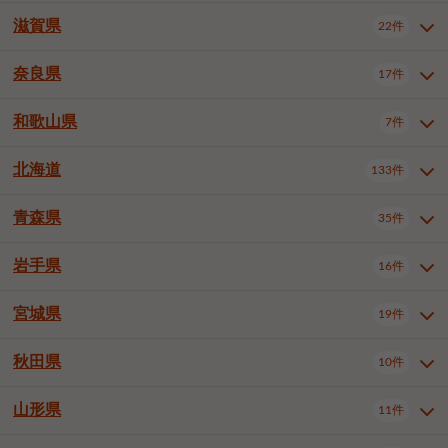
大阪市浪速区
大阪市東淀川区
4件
1件
神戸市兵庫区
神戸市長田区
2件
1件
一宮市
半田市
春日井市
3件
2件
3件
滋賀県
22件
京都府全域
京都市北区
35件
1件
大阪市生野区
大阪市阿倍野区
1件
2件
神戸市須磨区
神戸市垂水区
1件
11件
豊川市
津島市
豊田市
3件
1件
8件
京都市左京区
京都市中京区
2件
2件
奈良県
大阪市住吉区
大阪市西成区
17件
1件
1件
滋賀県全域
大津市
彦根市
22件
3件
1件
神戸市北区
神戸市中央区
4件
14件
安城市
西尾市
小牧市
5件
2件
1件
京都市下京区
京都市南区
10件
6件
大阪市鶴見区
大阪市住之江区
1件
1件
長浜市
近江八幡市
草津市
1件
2件
3件
和歌山県
神戸市西区
姫路市
尼崎市
7件
4件
7件
6件
奈良県全域
奈良市
大和高田市
稲沢市
17件
大府市
4件
知立市
1件
1件
1件
1件
京都市右京区
京都市伏見区
1件
2件
大阪市平野区
大阪市北区
2件
58件
守山市
甲賀市
湖南市
4件
2件
1件
明石市
西宮市
洲本市
6件
8件
1件
大和郡山市
橿原市
桜井市
高浜市
1件
日進市
4件
長久手市
2件
1件
2件
2件
北海道
京都市山科区
京都市西京区
133件
1件
1件
和歌山県全域
和歌山市
橋本市
7件
2件
1件
大阪市中央区
堺市堺区
13件
2件
東近江市
蒲生郡竜王町
4件
1件
芦屋市
伊丹市
豊岡市
1件
3件
1件
御所市
生駒市
香芝市
愛知郡東郷町
1件
丹羽郡扶桑町
1件
1件
6件
2件
福知山市
舞鶴市
綾部市
1件
1件
1件
御坊市
田辺市
岩出市
1件
1件
2件
堺市中区
堺市東区
堺市西区
1件
1件
2件
青森県
35件
北海道全域
札幌市中央区
133件
27件
加古川市
西脇市
宝塚市
11件
1件
2件
生駒郡斑鳩町
北葛城郡上牧町
知多郡東浦町
1件
額田郡幸田町
1件
4件
2件
宇治市
亀岡市
長岡京市
1件
2件
1件
堺市南区
堺市北区
堺市美原区
1件
2件
1件
札幌市北区
札幌市東区
19件
4件
三木市
川西市
三田市
2件
1件
1件
岩手県
16件
青森県全域
青森市
弘前市
35件
14件
7件
八幡市
2件
岸和田市
豊中市
吹田市
4件
6件
1件
札幌市白石区
札幌市豊平区
4件
8件
加西市
丹波篠山市
丹波市
1件
1件
1件
八戸市
三沢市
むつ市
9件
3件
2件
宮城県
19件
岩手県全域
盛岡市
花巻市
泉大津市
16件
高槻市
8件
守口市
1件
1件
5件
1件
札幌市西区
札幌市厚別区
17件
4件
宍粟市
加東市
たつの市
1件
2件
1件
北上市
一関市
奥州市
枚方市
2件
茨木市
1件
八尾市
4件
7件
4件
5件
秋田県
札幌市手稲区
札幌市清田区
10件
2件
5件
宮城県全域
仙台市青葉区
神崎郡福崎町
19件
揖保郡太子町
6件
1件
1件
泉佐野市
富田林市
寝屋川市
3件
2件
4件
函館市
小樽市
旭川市
4件
1件
10件
仙台市宮城野区
仙台市太白区
3件
1件
山形県
11件
秋田県全域
秋田市
大館市
10件
6件
2件
河内長野市
松原市
大東市
1件
1件
1件
釧路市
帯広市
北見市
2件
2件
4件
仙台市泉区
名取市
多賀城市
3件
1件
1件