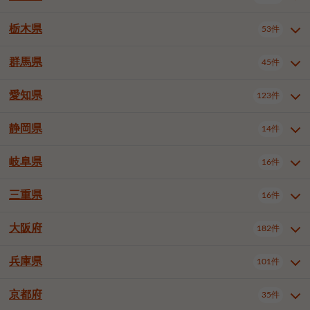
横浜市戸塚区
横浜市港南区
2件
6件
さいたま市浦和区
さいたま市緑区
3件
1件
中野区
杉並区
豊島区
2件
13件
61件
千葉市花見川区
千葉市稲毛区
4件
3件
栃木県
横浜市旭区
横浜市泉区
53件
4件
2件
茨城県全域
水戸市
日立市
108件
25件
6件
川越市
熊谷市
川口市
6件
1件
6件
北区
荒川区
板橋区
3件
1件
3件
千葉市若葉区
千葉市緑区
2件
2件
横浜市青葉区
横浜市都筑区
4件
7件
土浦市
古河市
石岡市
5件
3件
4件
群馬県
所沢市
飯能市
本庄市
45件
5件
1件
2件
栃木県全域
宇都宮市
足利市
53件
27件
2件
練馬区
足立区
葛飾区
5件
11件
5件
千葉市美浜区
市川市
船橋市
9件
9件
8件
川崎市川崎区
川崎市幸区
8件
8件
龍ケ崎市
常陸太田市
北茨城市
1件
2件
1件
東松山市
春日部市
狭山市
3件
7件
2件
佐野市
日光市
小山市
6件
1件
5件
江戸川区
八王子市
立川市
4件
8件
16件
愛知県
木更津市
松戸市
野田市
123件
7件
8件
4件
群馬県全域
前橋市
高崎市
45件
7件
16件
川崎市中原区
川崎市高津区
1件
1件
笠間市
取手市
牛久市
1件
2件
6件
羽生市
鴻巣市
深谷市
3件
2件
1件
真岡市
大田原市
那須塩原市
1件
3件
3件
武蔵野市
三鷹市
青梅市
7件
1件
1件
茂原市
成田市
佐倉市
5件
5件
1件
桐生市
伊勢崎市
太田市
1件
6件
7件
川崎市宮前区
川崎市麻生区
1件
1件
静岡県
つくば市
ひたちなか市
14件
17件
10件
愛知県全域
名古屋市千種区
123件
1件
上尾市
越谷市
蕨市
2件
5件
1件
さくら市
下野市
1件
1件
府中市（東京都）
昭島市
2件
2件
旭市
習志野市
柏市
1件
5件
15件
館林市
みどり市
1件
4件
相模原市緑区
相模原市南区
2件
2件
鹿嶋市
守谷市
那珂市
1件
4件
2件
名古屋市東区
名古屋市西区
1件
7件
戸田市
入間市
朝霞市
2件
3件
1件
岐阜県
河内郡上三川町
下都賀郡壬生町
16件
2件
1件
静岡県全域
静岡市葵区
調布市
14件
町田市
国分寺市
3件
4件
9件
2件
市原市
流山市
八千代市
7件
6件
1件
北群馬郡吉岡町
邑楽郡千代田町
2件
1件
横須賀市
平塚市
鎌倉市
3件
13件
3件
稲敷市
神栖市
鉾田市
1件
10件
2件
名古屋市中村区
名古屋市中区
22件
3件
志木市
久喜市
富士見市
1件
3件
2件
静岡市駿河区
富士市
藤枝市
清瀬市
3件
東久留米市
1件
多摩市
1件
2件
1件
1件
鴨川市
鎌ケ谷市
君津市
2件
1件
1件
三重県
16件
岐阜県全域
岐阜市
大垣市
藤沢市
16件
茅ヶ崎市
4件
秦野市
4件
13件
2件
1件
つくばみらい市
小美玉市
3件
1件
名古屋市昭和区
名古屋市瑞穂区
1件
1件
三郷市
蓮田市
坂戸市
3件
1件
2件
駿東郡清水町
浜松市中央区
稲城市
1件
5件
2件
浦安市
四街道市
印西市
3件
1件
9件
高山市
多治見市
羽島市
厚木市
1件
大和市
1件
伊勢原市
1件
2件
2件
2件
稲敷郡阿見町
1件
大阪府
名古屋市中川区
名古屋市港区
182件
1件
4件
三重県全域
津市
四日市市
幸手市
16件
児玉郡上里町
3件
2件
1件
1件
白井市
富里市
山武市
2件
2件
2件
土岐市
各務原市
可児市
海老名市
1件
座間市
1件
1件
1件
2件
名古屋市南区
名古屋市守山区
2件
1件
桑名市
鈴鹿市
員弁郡東員町
2件
6件
1件
兵庫県
101件
大阪府全域
大阪市西区
いすみ市
182件
長生郡長生村
2件
1件
1件
本巣市
本巣郡北方町
1件
1件
名古屋市緑区
名古屋市名東区
5件
1件
多気郡明和町
2件
大阪市港区
大阪市天王寺区
1件
1件
京都府
35件
兵庫県全域
神戸市東灘区
101件
4件
名古屋市天白区
豊橋市
岡崎市
1件
6件
16件