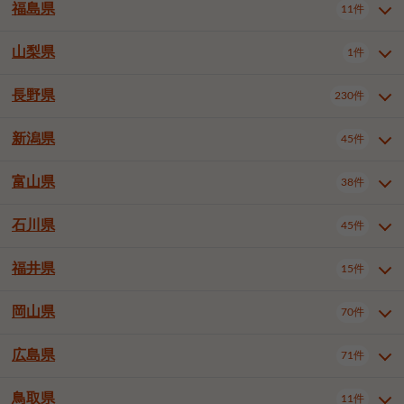
大仙市
2件
福島県
11件
和泉市
箕面市
柏原市
12件
5件
1件
山形県全域
山形市
米沢市
11件
5件
1件
岩見沢市
網走市
苫小牧市
3件
1件
3件
柴田郡大河原町
宮城郡利府町
1件
1件
羽曳野市
門真市
摂津市
2件
3件
1件
鶴岡市
新庄市
上山市
1件
1件
2件
江別市
紋別市
千歳市
3件
1件
2件
山梨県
富谷市
1件
2件
福島県全域
福島市
会津若松市
11件
3件
1件
高石市
藤井寺市
東大阪市
1件
1件
7件
天童市
1件
恵庭市
北広島市
紋別郡遠軽町
3件
1件
1件
郡山市
いわき市
5件
2件
長野県
230件
山梨県全域
中巨摩郡昭和町
1件
1件
泉南市
四條畷市
大阪狭山市
1件
2件
1件
釧路郡釧路町
厚岸郡厚岸町
1件
1件
新潟県
45件
長野県全域
長野市
松本市
230件
63件
40件
上田市
岡谷市
飯田市
19件
3件
20件
富山県
38件
新潟県全域
新潟市東区
45件
2件
諏訪市
須坂市
小諸市
5件
13件
4件
新潟市中央区
新潟市江南区
12件
3件
石川県
45件
富山県全域
富山市
高岡市
38件
27件
5件
伊那市
駒ヶ根市
中野市
6件
6件
2件
新潟市西区
長岡市
柏崎市
4件
11件
1件
砺波市
小矢部市
射水市
1件
2件
3件
福井県
大町市
飯山市
茅野市
15件
1件
5件
2件
石川県全域
金沢市
小松市
45件
22件
4件
新発田市
小千谷市
見附市
3件
1件
1件
塩尻市
佐久市
千曲市
2件
12件
4件
白山市
野々市市
6件
13件
岡山県
燕市
上越市
佐渡市
70件
3件
3件
1件
福井県全域
福井市
越前市
15件
12件
3件
安曇野市
北佐久郡軽井沢町
2件
4件
広島県
71件
岡山県全域
岡山市北区
70件
27件
諏訪郡下諏訪町
諏訪郡富士見町
1件
1件
岡山市中区
岡山市東区
6件
2件
上伊那郡箕輪町
上伊那郡宮田村
2件
1件
鳥取県
11件
広島県全域
広島市中区
71件
24件