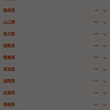
岡山市南区
倉敷市
津山市
6件
19件
7件
下伊那郡喬木村
木曽郡木曽町
1件
5件
広島市南区
広島市西区
10件
4件
島根県
8件
鳥取県全域
鳥取市
米子市
11件
2件
5件
笠岡市
総社市
瀬戸内市
1件
1件
1件
東筑摩郡麻績村
東筑摩郡山形村
1件
4件
広島市安佐南区
呉市
三原市
6件
2件
4件
倉吉市
西伯郡日吉津村
1件
3件
山口県
34件
島根県全域
松江市
出雲市
埴科郡坂城町
8件
5件
3件
1件
尾道市
福山市
東広島市
1件
12件
4件
香川県
廿日市市
安芸郡府中町
53件
1件
2件
山口県全域
下関市
宇部市
34件
7件
2件
安芸郡海田町
1件
山口市
防府市
下松市
9件
1件
6件
徳島県
20件
香川県全域
高松市
丸亀市
53件
42件
6件
岩国市
柳井市
周南市
4件
1件
1件
観音寺市
さぬき市
三豊市
1件
1件
1件
愛媛県
26件
徳島県全域
徳島市
阿南市
20件
13件
4件
山陽小野田市
3件
綾歌郡綾川町
2件
海部郡美波町
板野郡藍住町
1件
2件
高知県
20件
愛媛県全域
松山市
今治市
26件
13件
3件
宇和島市
新居浜市
西条市
1件
4件
1件
福岡県
91件
高知県全域
高知市
土佐市
20件
19件
1件
大洲市
四国中央市
東温市
1件
2件
1件
佐賀県
10件
福岡県全域
北九州市若松区
91件
2件
北九州市小倉北区
北九州市小倉南区
3件
3件
長崎県
16件
佐賀県全域
佐賀市
唐津市
10件
9件
1件