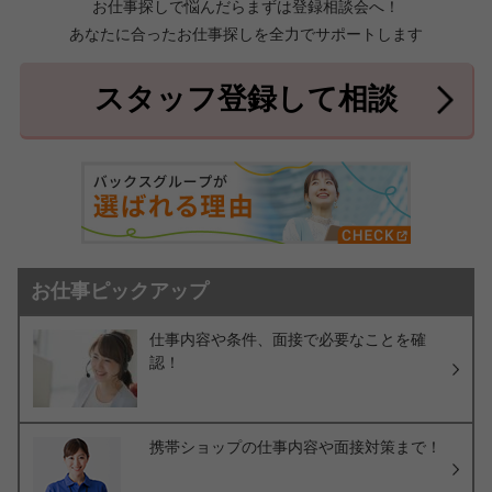
お仕事探しで悩んだらまずは登録相談会へ！
あなたに合ったお仕事探しを全力でサポートします
中頭郡北中城村
中頭郡中城村
7件
2件
中頭郡西原町
島尻郡与那原町
2件
1件
スタッフ登録して相談
島尻郡南風原町
3件
お仕事ピックアップ
仕事内容や条件、面接で必要なことを確
認！
携帯ショップの仕事内容や面接対策まで！