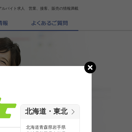
アルバイト求人 営業、接客、販売の情報満載
北海道・東北
の
求人を探す
北海道
青森県
岩手県