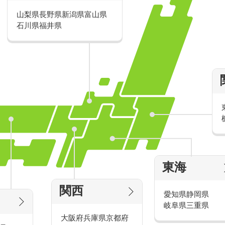
山梨県
長野県
新潟県
富山県
派遣・アルバイトのおすすめ求人特
石川県
福井県
家電量販店の派遣・バイト求人
東海
タッ
家電量販店で働くメリットをご紹介！
官
関西
愛知県
静岡県
岐阜県
三重県
大阪府
兵庫県
京都府