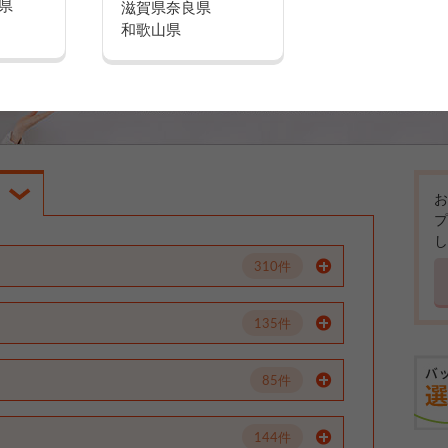
県
滋賀県
奈良県
和歌山県
お
プ
し
310件
135件
85件
144件