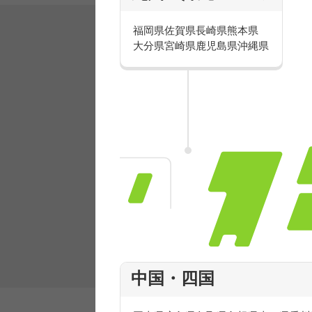
福岡県
佐賀県
長崎県
熊本県
大分県
宮崎県
鹿児島県
沖縄県
有名ブランドで楽しく働こう
人気を誇るブランドで 販売&店舗運営ス
フ積極採用中！
中国・四国