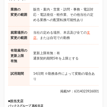
業務の
販売・案内・営業・訪問・事務・電話対
変更の範囲
応・電話発信・軽作業、その他当社の定
める業務への配置転換可能性あり
就業場所の
当社の定める場所、本店及び全ての
支
変更の範囲
店
、または自宅での勤務
有期雇用の
更新上限有無：有
更新上限
通算契約期間5年を上限とする
有無
試用期間
14日間 ※勤務条件によって変動の場合あ
り
掲載№：6314023926001
■担当支店
バックスグループ 高松支店