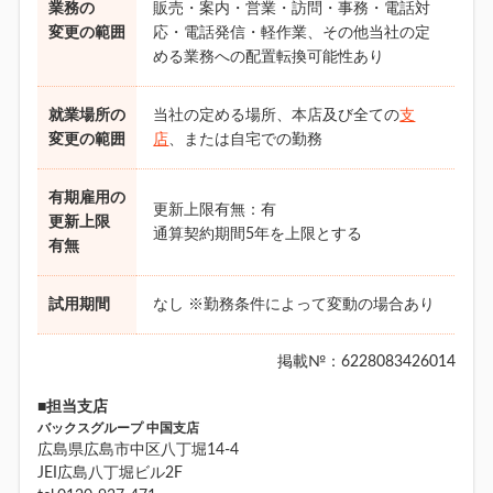
業務の
販売・案内・営業・訪問・事務・電話対
変更の範囲
応・電話発信・軽作業、その他当社の定
める業務への配置転換可能性あり
就業場所の
当社の定める場所、本店及び全ての
支
変更の範囲
店
、または自宅での勤務
有期雇用の
更新上限有無：有
更新上限
通算契約期間5年を上限とする
有無
試用期間
なし ※勤務条件によって変動の場合あり
掲載№：6228083426014
■担当支店
バックスグループ 中国支店
広島県広島市中区八丁堀14-4
JEI広島八丁堀ビル2F