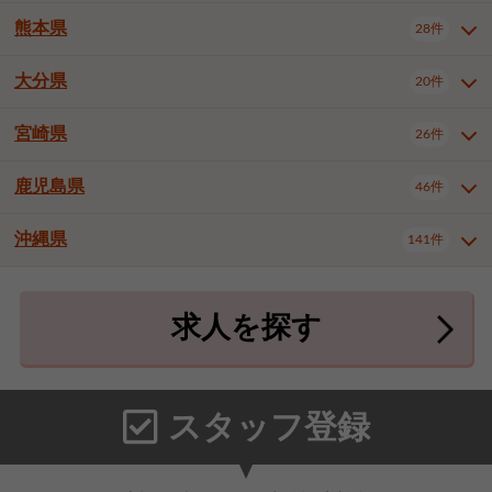
北九州市八幡東区
北九州市八幡西区
3件
3件
熊本県
28件
長崎県全域
長崎市
佐世保市
16件
4件
6件
福岡市東区
福岡市博多区
4件
16件
島原市
諫早市
大村市
1件
2件
1件
大分県
福岡市中央区
福岡市西区
20件
9件
3件
熊本県全域
熊本市中央区
28件
7件
西彼杵郡時津町
2件
福岡市城南区
福岡市早良区
1件
2件
熊本市西区
熊本市南区
1件
2件
宮崎県
26件
大分県全域
大分市
別府市
20件
16件
1件
大牟田市
久留米市
直方市
2件
6件
1件
熊本市北区
八代市
人吉市
1件
1件
2件
中津市
3件
鹿児島県
46件
宮崎県全域
宮崎市
都城市
26件
14件
9件
飯塚市
田川市
八女市
1件
3件
1件
荒尾市
山鹿市
菊池市
2件
1件
1件
延岡市
日南市
日向市
1件
1件
1件
行橋市
中間市
小郡市
2件
1件
3件
沖縄県
宇土市
宇城市
天草市
141件
1件
1件
1件
鹿児島県全域
鹿児島市
46件
25件
筑紫野市
春日市
大野城市
3件
4件
1件
合志市
菊池郡菊陽町
1件
4件
鹿屋市
阿久根市
出水市
6件
1件
3件
沖縄県全域
那覇市
宜野湾市
141件
32件
7件
宗像市
太宰府市
福津市
1件
1件
1件
上益城郡御船町
2件
求人を探す
薩摩川内市
日置市
曽於市
4件
1件
1件
石垣市
浦添市
名護市
2件
24件
6件
糟屋郡志免町
糟屋郡新宮町
4件
2件
霧島市
南さつま市
姶良市
3件
1件
1件
糸満市
沖縄市
豊見城市
3件
8件
9件
糟屋郡久山町
那珂川市
3件
1件
うるま市
宮古島市
南城市
18件
2件
3件
スタッフ登録
国頭郡本部町
国頭郡金武町
1件
2件
中頭郡読谷村
中頭郡北谷町
3件
6件