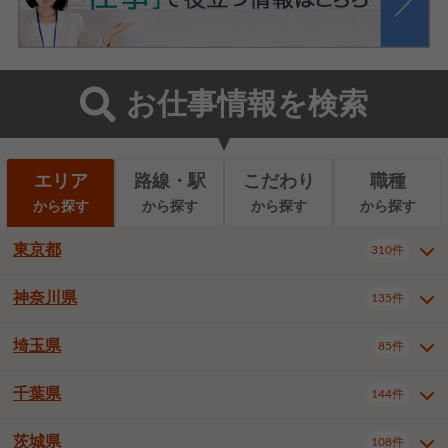
お仕事情報を検索
エリア
路線・駅
こだわり
職種
から探す
から探す
から探す
から探す
東京都
310件
神奈川県
135件
東京都全域
千代田区
310件
22件
中央区
港区
新宿区
11件
8件
27件
埼玉県
85件
神奈川県全域
横浜市西区
135件
29件
文京区
台東区
墨田区
3件
7件
9件
横浜市中区
横浜市磯子区
6件
1件
千葉県
144件
埼玉県全域
さいたま市北区
85件
2件
江東区
品川区
目黒区
6件
11件
5件
横浜市金沢区
横浜市港北区
2件
4件
さいたま市大宮区
さいたま市見沼区
10件
2件
茨城県
大田区
世田谷区
渋谷区
108件
4件
9件
22件
千葉県全域
千葉市中央区
144件
17件