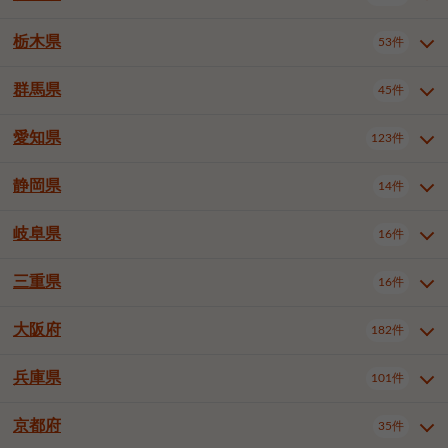
横浜市戸塚区
横浜市港南区
2件
6件
さいたま市浦和区
さいたま市緑区
3件
1件
中野区
杉並区
豊島区
2件
13件
61件
千葉市花見川区
千葉市稲毛区
4件
3件
栃木県
横浜市旭区
横浜市泉区
53件
4件
2件
茨城県全域
水戸市
日立市
108件
25件
6件
川越市
熊谷市
川口市
6件
1件
6件
北区
荒川区
板橋区
3件
1件
3件
千葉市若葉区
千葉市緑区
2件
2件
横浜市青葉区
横浜市都筑区
4件
7件
土浦市
古河市
石岡市
5件
3件
4件
群馬県
所沢市
飯能市
本庄市
45件
5件
1件
2件
栃木県全域
宇都宮市
足利市
53件
27件
2件
練馬区
足立区
葛飾区
5件
11件
5件
千葉市美浜区
市川市
船橋市
9件
9件
8件
川崎市川崎区
川崎市幸区
8件
8件
龍ケ崎市
常陸太田市
北茨城市
1件
2件
1件
東松山市
春日部市
狭山市
3件
7件
2件
佐野市
日光市
小山市
6件
1件
5件
江戸川区
八王子市
立川市
4件
8件
16件
愛知県
木更津市
松戸市
野田市
123件
7件
8件
4件
群馬県全域
前橋市
高崎市
45件
7件
16件
川崎市中原区
川崎市高津区
1件
1件
笠間市
取手市
牛久市
1件
2件
6件
羽生市
鴻巣市
深谷市
3件
2件
1件
真岡市
大田原市
那須塩原市
1件
3件
3件
武蔵野市
三鷹市
青梅市
7件
1件
1件
茂原市
成田市
佐倉市
5件
5件
1件
桐生市
伊勢崎市
太田市
1件
6件
7件
川崎市宮前区
川崎市麻生区
1件
1件
静岡県
つくば市
ひたちなか市
14件
17件
10件
愛知県全域
名古屋市千種区
123件
1件
上尾市
越谷市
蕨市
2件
5件
1件
さくら市
下野市
1件
1件
府中市（東京都）
昭島市
2件
2件
旭市
習志野市
柏市
1件
5件
15件
館林市
みどり市
1件
4件
相模原市緑区
相模原市南区
2件
2件
鹿嶋市
守谷市
那珂市
1件
4件
2件
名古屋市東区
名古屋市西区
1件
7件
戸田市
入間市
朝霞市
2件
3件
1件
岐阜県
河内郡上三川町
下都賀郡壬生町
16件
2件
1件
静岡県全域
静岡市葵区
調布市
14件
町田市
国分寺市
3件
4件
9件
2件
市原市
流山市
八千代市
7件
6件
1件
北群馬郡吉岡町
邑楽郡千代田町
2件
1件
横須賀市
平塚市
鎌倉市
3件
13件
3件
稲敷市
神栖市
鉾田市
1件
10件
2件
名古屋市中村区
名古屋市中区
22件
3件
志木市
久喜市
富士見市
1件
3件
2件
静岡市駿河区
富士市
藤枝市
清瀬市
3件
東久留米市
1件
多摩市
1件
2件
1件
1件
鴨川市
鎌ケ谷市
君津市
2件
1件
1件
三重県
16件
岐阜県全域
岐阜市
大垣市
藤沢市
16件
茅ヶ崎市
4件
秦野市
4件
13件
2件
1件
つくばみらい市
小美玉市
3件
1件
名古屋市昭和区
名古屋市瑞穂区
1件
1件
三郷市
蓮田市
坂戸市
3件
1件
2件
駿東郡清水町
浜松市中央区
稲城市
1件
5件
2件
浦安市
四街道市
印西市
3件
1件
9件
高山市
多治見市
羽島市
厚木市
1件
大和市
1件
伊勢原市
1件
2件
2件
2件
稲敷郡阿見町
1件
大阪府
名古屋市中川区
名古屋市港区
182件
1件
4件
三重県全域
津市
四日市市
幸手市
16件
児玉郡上里町
3件
2件
1件
1件
白井市
富里市
山武市
2件
2件
2件
土岐市
各務原市
可児市
海老名市
1件
座間市
1件
1件
1件
2件
名古屋市南区
名古屋市守山区
2件
1件
桑名市
鈴鹿市
員弁郡東員町
2件
6件
1件
兵庫県
101件
大阪府全域
大阪市西区
いすみ市
182件
長生郡長生村
2件
1件
1件
本巣市
本巣郡北方町
1件
1件
名古屋市緑区
名古屋市名東区
5件
1件
多気郡明和町
2件
大阪市港区
大阪市天王寺区
1件
1件
京都府
35件
兵庫県全域
神戸市東灘区
101件
4件
名古屋市天白区
豊橋市
岡崎市
1件
6件
16件