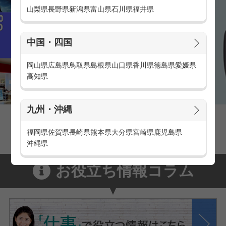
山梨県
長野県
新潟県
富山県
石川県
福井県
中国・四国
岡山県
広島県
鳥取県
島根県
山口県
香川県
徳島県
愛媛県
高知県
九州・沖縄
家電量販店の派遣・バイト求人
家電量販店で働くメリットをご紹介！
福岡県
佐賀県
長崎県
熊本県
大分県
宮崎県
鹿児島県
沖縄県
お役立ち情報コラム