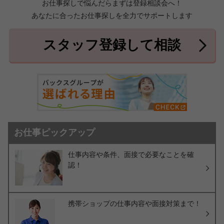
お仕事探しで悩んだらまずは登録相談会へ！
あなたに合ったお仕事探しを全力でサポートします
中頭郡北中城村
中頭郡中城村
7件
2件
中頭郡西原町
島尻郡与那原町
2件
1件
スタッフ登録して相談
島尻郡南風原町
3件
お仕事ピックアップ
仕事内容や条件、面接で必要なことを確
認！
携帯ショップの仕事内容や面接対策まで！