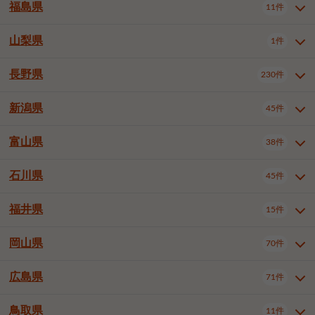
大仙市
2件
福島県
11件
和泉市
箕面市
柏原市
12件
5件
1件
山形県全域
山形市
米沢市
11件
5件
1件
岩見沢市
網走市
苫小牧市
3件
1件
3件
柴田郡大河原町
宮城郡利府町
1件
1件
羽曳野市
門真市
摂津市
2件
3件
1件
鶴岡市
新庄市
上山市
1件
1件
2件
江別市
紋別市
千歳市
3件
1件
2件
山梨県
富谷市
1件
2件
福島県全域
福島市
会津若松市
11件
3件
1件
高石市
藤井寺市
東大阪市
1件
1件
7件
天童市
1件
恵庭市
北広島市
紋別郡遠軽町
3件
1件
1件
郡山市
いわき市
5件
2件
長野県
230件
山梨県全域
中巨摩郡昭和町
1件
1件
泉南市
四條畷市
大阪狭山市
1件
2件
1件
釧路郡釧路町
厚岸郡厚岸町
1件
1件
新潟県
45件
長野県全域
長野市
松本市
230件
63件
40件
上田市
岡谷市
飯田市
19件
3件
20件
富山県
38件
新潟県全域
新潟市東区
45件
2件
諏訪市
須坂市
小諸市
5件
13件
4件
新潟市中央区
新潟市江南区
12件
3件
石川県
45件
富山県全域
富山市
高岡市
38件
27件
5件
伊那市
駒ヶ根市
中野市
6件
6件
2件
新潟市西区
長岡市
柏崎市
4件
11件
1件
砺波市
小矢部市
射水市
1件
2件
3件
福井県
大町市
飯山市
茅野市
15件
1件
5件
2件
石川県全域
金沢市
小松市
45件
22件
4件
新発田市
小千谷市
見附市
3件
1件
1件
塩尻市
佐久市
千曲市
2件
12件
4件
白山市
野々市市
6件
13件
岡山県
燕市
上越市
佐渡市
70件
3件
3件
1件
福井県全域
福井市
越前市
15件
12件
3件
安曇野市
北佐久郡軽井沢町
2件
4件
広島県
71件
岡山県全域
岡山市北区
70件
27件
諏訪郡下諏訪町
諏訪郡富士見町
1件
1件
岡山市中区
岡山市東区
6件
2件
上伊那郡箕輪町
上伊那郡宮田村
2件
1件
鳥取県
11件
広島県全域
広島市中区
71件
24件