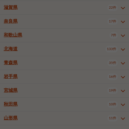
大阪市浪速区
大阪市東淀川区
4件
1件
神戸市兵庫区
神戸市長田区
2件
1件
一宮市
半田市
春日井市
3件
2件
3件
滋賀県
22件
京都府全域
京都市北区
35件
1件
大阪市生野区
大阪市阿倍野区
1件
2件
神戸市須磨区
神戸市垂水区
1件
11件
豊川市
津島市
豊田市
3件
1件
8件
京都市左京区
京都市中京区
2件
2件
奈良県
大阪市住吉区
大阪市西成区
17件
1件
1件
滋賀県全域
大津市
彦根市
22件
3件
1件
神戸市北区
神戸市中央区
4件
14件
安城市
西尾市
小牧市
5件
2件
1件
京都市下京区
京都市南区
10件
6件
大阪市鶴見区
大阪市住之江区
1件
1件
長浜市
近江八幡市
草津市
1件
2件
3件
和歌山県
神戸市西区
姫路市
尼崎市
7件
4件
7件
6件
奈良県全域
奈良市
大和高田市
稲沢市
17件
大府市
4件
知立市
1件
1件
1件
1件
京都市右京区
京都市伏見区
1件
2件
大阪市平野区
大阪市北区
2件
58件
守山市
甲賀市
湖南市
4件
2件
1件
明石市
西宮市
洲本市
6件
8件
1件
大和郡山市
橿原市
桜井市
高浜市
1件
日進市
4件
長久手市
2件
1件
2件
2件
北海道
京都市山科区
京都市西京区
133件
1件
1件
和歌山県全域
和歌山市
橋本市
7件
2件
1件
大阪市中央区
堺市堺区
13件
2件
東近江市
蒲生郡竜王町
4件
1件
芦屋市
伊丹市
豊岡市
1件
3件
1件
御所市
生駒市
香芝市
愛知郡東郷町
1件
丹羽郡扶桑町
1件
1件
6件
2件
福知山市
舞鶴市
綾部市
1件
1件
1件
御坊市
田辺市
岩出市
1件
1件
2件
堺市中区
堺市東区
堺市西区
1件
1件
2件
青森県
35件
北海道全域
札幌市中央区
133件
27件
加古川市
西脇市
宝塚市
11件
1件
2件
生駒郡斑鳩町
北葛城郡上牧町
知多郡東浦町
1件
額田郡幸田町
1件
4件
2件
宇治市
亀岡市
長岡京市
1件
2件
1件
堺市南区
堺市北区
堺市美原区
1件
2件
1件
札幌市北区
札幌市東区
19件
4件
三木市
川西市
三田市
2件
1件
1件
岩手県
16件
青森県全域
青森市
弘前市
35件
14件
7件
八幡市
2件
岸和田市
豊中市
吹田市
4件
6件
1件
札幌市白石区
札幌市豊平区
4件
8件
加西市
丹波篠山市
丹波市
1件
1件
1件
八戸市
三沢市
むつ市
9件
3件
2件
宮城県
19件
岩手県全域
盛岡市
花巻市
泉大津市
16件
高槻市
8件
守口市
1件
1件
5件
1件
札幌市西区
札幌市厚別区
17件
4件
宍粟市
加東市
たつの市
1件
2件
1件
北上市
一関市
奥州市
枚方市
2件
茨木市
1件
八尾市
4件
7件
4件
5件
秋田県
札幌市手稲区
札幌市清田区
10件
2件
5件
宮城県全域
仙台市青葉区
神崎郡福崎町
19件
揖保郡太子町
6件
1件
1件
泉佐野市
富田林市
寝屋川市
3件
2件
4件
函館市
小樽市
旭川市
4件
1件
10件
仙台市宮城野区
仙台市太白区
3件
1件
山形県
11件
秋田県全域
秋田市
大館市
10件
6件
2件
河内長野市
松原市
大東市
1件
1件
1件
釧路市
帯広市
北見市
2件
2件
4件
仙台市泉区
名取市
多賀城市
3件
1件
1件