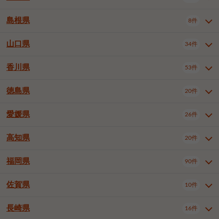
岡山市南区
倉敷市
津山市
6件
19件
7件
下伊那郡喬木村
木曽郡木曽町
1件
5件
広島市南区
広島市西区
10件
4件
島根県
8件
鳥取県全域
鳥取市
米子市
11件
2件
5件
笠岡市
総社市
瀬戸内市
1件
1件
1件
東筑摩郡麻績村
東筑摩郡山形村
1件
4件
広島市安佐南区
呉市
三原市
6件
2件
4件
倉吉市
西伯郡日吉津村
1件
3件
山口県
34件
島根県全域
松江市
出雲市
埴科郡坂城町
8件
5件
3件
1件
尾道市
福山市
東広島市
1件
12件
4件
香川県
廿日市市
安芸郡府中町
53件
1件
2件
山口県全域
下関市
宇部市
34件
7件
2件
安芸郡海田町
1件
山口市
防府市
下松市
9件
1件
6件
徳島県
20件
香川県全域
高松市
丸亀市
53件
42件
6件
岩国市
柳井市
周南市
4件
1件
1件
観音寺市
さぬき市
三豊市
1件
1件
1件
愛媛県
26件
徳島県全域
徳島市
阿南市
20件
13件
4件
山陽小野田市
3件
綾歌郡綾川町
2件
海部郡美波町
板野郡藍住町
1件
2件
高知県
20件
愛媛県全域
松山市
今治市
26件
13件
3件
宇和島市
新居浜市
西条市
1件
4件
1件
福岡県
90件
高知県全域
高知市
土佐市
20件
19件
1件
大洲市
四国中央市
東温市
1件
2件
1件
佐賀県
10件
福岡県全域
北九州市若松区
90件
2件
北九州市小倉北区
北九州市小倉南区
3件
3件
長崎県
16件
佐賀県全域
佐賀市
唐津市
10件
9件
1件