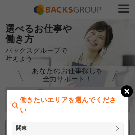
選べるお仕事や
働き方
バックスグループで
叶えよう
あなたのお仕事探しを
全力サポート！
はじめての方へ
働きたいエリアを選んでくださ
まずは相談
い
関東
働きたいエリアを選んでください