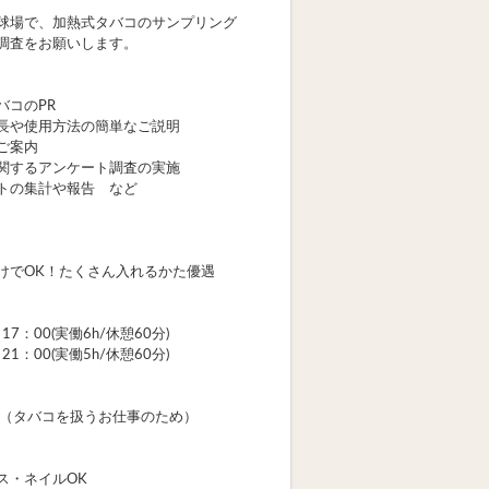
球場で、加熱式タバコのサンプリング
調査をお願いします。
…
コのPR
長や使用方法の簡単なご説明
ご案内
関するアンケート調査の実施
トの集計や報告 など
けでOK！たくさん入れるかた優遇
17：00(実働6h/休憩60分)
21：00(実働5h/休憩60分)
方（タバコを扱うお仕事のため）
ス・ネイルOK