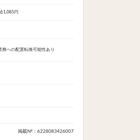
1,085円
業務への配置転換可能性あり
掲載№：6228083426007