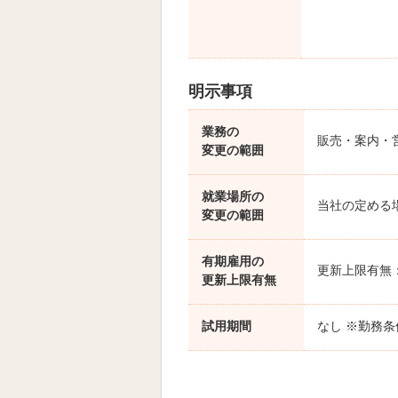
明示事項
業務の
販売・案内・
変更の範囲
就業場所の
当社の定める
変更の範囲
有期雇用の
更新上限有無
更新上限有無
試用期間
なし ※勤務