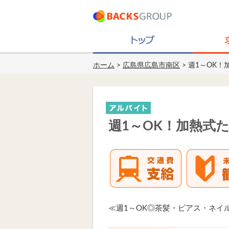
ホーム
>
広島県広島市南区
> 週1～OK
週1～OK！加熱式
≪週1～OK◎茶髪・ピアス・ネイ