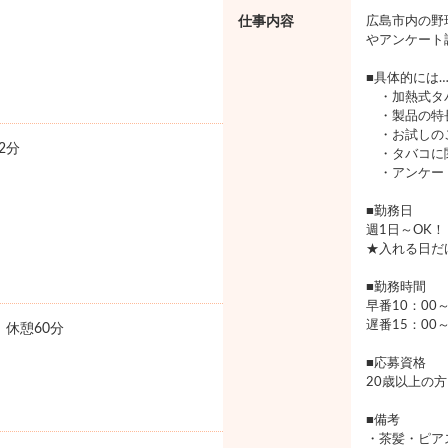
仕事内容
広島市内の野
やアンケート
■具体的には
・加熱式タバ
・製品の特
・お試しの
2分
・タバコに
・アンケー
■勤務日
週1日～OK！
★入れる日だ
■勤務時間
早番10：00～
遅番15：00～
0 休憩60分
■応募資格
20歳以上の
■備考
・茶髪・ピア