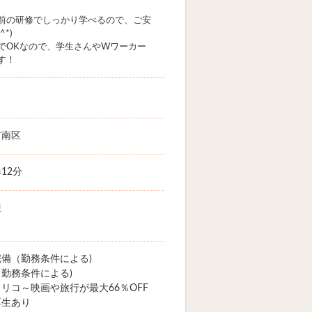
前の研修でしっかり学べるので、ご安
*)
でOKなので、学生さんやWワーカー
す！
市南区
12分
迎
備（勤務条件による)
勤務条件による)
リコ～映画や旅行が最大66％OFF
厚生あり