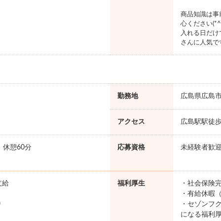
商品知識は事
心ください(*^^
入れる日だけ
さんに人気で
勤務地
広島県広島
アクセス
広島駅駅徒歩
0 休憩60分
応募資格
未経験者歓
支給
福利厚生
・社会保険完
・有給休暇（
り
・セゾンフク
になる福利