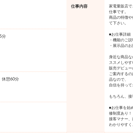
仕事内容
家電量販店で
仕事です。
商品の特徴や
て下さい。
■お仕事詳細
5分
・機能のご説
・展示品のお
身近な商品な
ススメしやす
販売デビュー
ご案内するの
0 休憩60分
品なので、
自信を持って
もちろん、接
■お仕事を始
修制度あり！
接客マナー、
わかりやすく