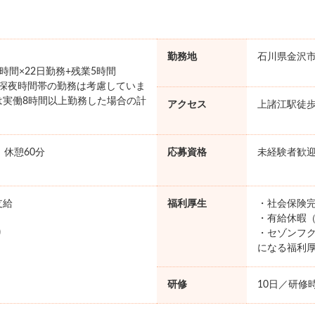
勤務地
石川県金沢
×8時間×22日勤務+残業5時間
円 ※深夜時間帯の勤務は考慮していま
は実働8時間以上勤務した場合の計
アクセス
上諸江駅徒歩
。
0 休憩60分
応募資格
未経験者歓
支給
福利厚生
・社会保険完
・有給休暇（
り
・セゾンフク
になる福利
研修
10日／研修時