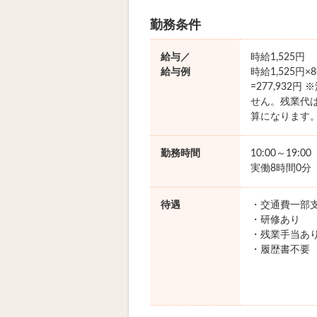
勤務条件
給与／
時給1,525円
給与例
時給1,525円
=277,932
せん。残業代
算になります
勤務時間
10:00～19:0
実働8時間0分
待遇
・交通費一部
・研修あり
・残業手当あ
・履歴書不要