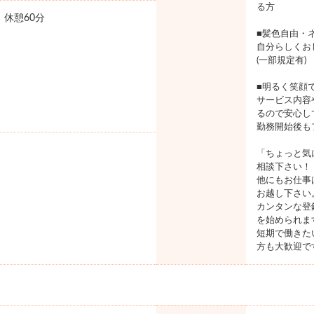
る方
0 休憩60分
■髪色自由・
自分らしくお
(一部規定有)
■明るく笑顔
サービス内容
るので安心し
勤務開始後も
「ちょっと気
相談下さい！
他にもお仕事
お越し下さい
カンタンな登
を始められま
短期で働きた
方も大歓迎で