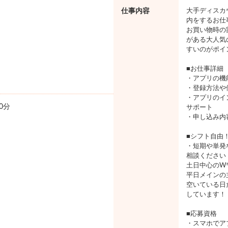
仕事内容
大手ディスカ
内をするお仕
お買い物時の
がある大人気
すいのがポイ
■お仕事詳細
・アプリの機
・登録方法や
・アプリのイ
0分
サポート
・申し込み内
■シフト自由
・短期や単発
相談ください
土日中心のW
平日メインの
空いている日
しています！
■応募資格
・スマホでア